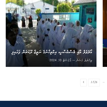
އޯލެވެލް އާއި އެސްއެސްސީ އިމްތިހާނުގެ ނަތީޖާ ދޫކުރަން ފަށައިފި
ޒިހްނަތު ހަސަން
އޯގަސްޓް 13, 2024
Next
…
1,526