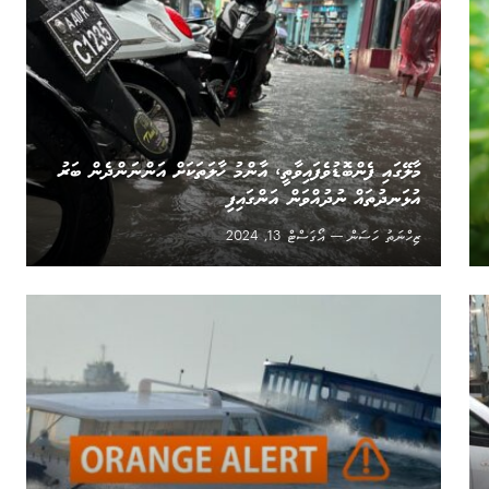
މާލޭގައި ފެންބޮޑުވެފައިވާތީ، އާންމު ހާލަތަކަށް އަންނަންދެން ބަރު
އުޅަނދުތައް ނުދުއްވަން އަންގައިފި
ޒިހްނަތު ހަސަން
އޯގަސްޓް 13, 2024