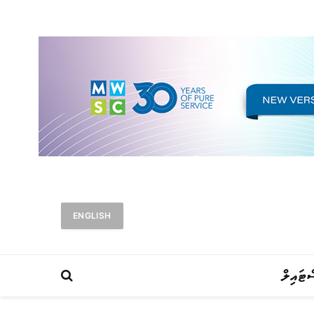
ENGLISH
ްޓައިލް