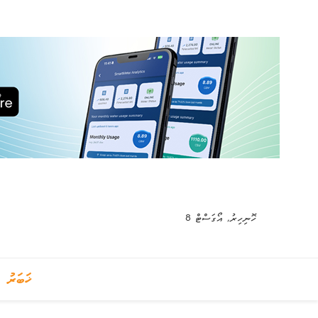
ހޮނިހިރު, އޯގަސްޓް 8
ޚަބަރު