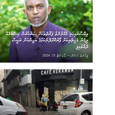
ވިއްސާރައިގައި ގެއްލުންވާ ފަރާތްތަކަށް ސަރުކާރުން އިސްކަމެއް
ދީގެން އެހީތެރިކަން ފޯރުކޮށްދޭނެކަމުގެ ޔަގީންކަން ރައީސް
ދެއްވައިފި
ޒިހްނަތު ހަސަން
އޯގަސްޓް 13, 2024