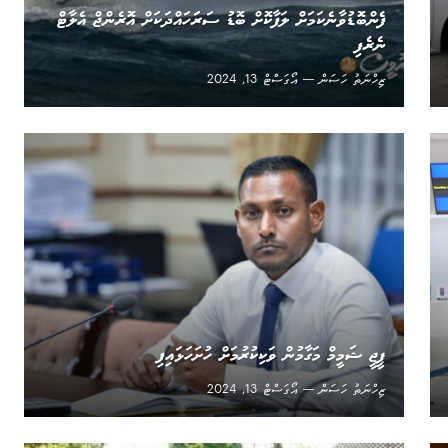
ފެންބޮޑުވާނެކަމަށް ލަފާކޮށް ބޮޑު ސަރަަހައްދަކަށް އޮރެންޖް އެލާޓް
ނެރެފި
ޒިހްނަތު ހަސަން
އޯގަސްޓް 13, 2024
ޕީޖީ ޝަމީމް މަގާމުން ވަކިކުރުމަށް ހުށަހަޅައިފި
ޒިހްނަތު ހަސަން
އޯގަސްޓް 13, 2024