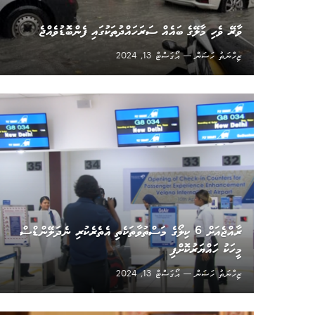
ވާރޭ ވެހި މާލޭގެ ބައެއް ސަރަހައްދުތަކުގައި ފެންބޮޑުވެއްޖެ
ޒިހްނަތު ހަސަން
އޯގަސްޓް 13, 2024
ރާއްޖެއަށް 6 ކިލޯގެ މަސްތުވާތަކެތި އެތެރެކުރި ނެދަލޭންޑްސް
މީހަކު ހައްޔަރުކޮށްފި
ޒިހްނަތު ހަސަން
އޯގަސްޓް 13, 2024