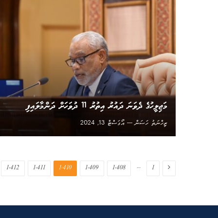
މަޖިލީހުގެ ދެވަނަ ދައުރު އިތުރު 11 ދުވަހަށް ދަންމާލައިފި
ޒިހްނަތު ހަސަން
އޯގަސްޓް 13, 2024
Previous
…
1,412
1,411
1,410
1,409
1,408
1