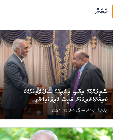
ޚަބަރު
ސްރީލަންކާގެ ރިޔާސީ އިންތިޚާބު ސުލްޙަވެރިކަމާއެކު
ކުރިޔަށްގެންދިއުމަށް ރައީސް އެދިވަޑައިގެންފި
ޒިހްނަތު ހަސަން
އޯގަސްޓް 13, 2024