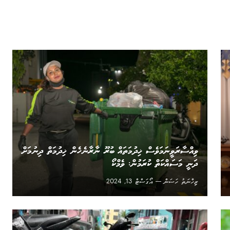
ވިއްސާރަވީނަމަވެސް ޚިދުމަތައް ބުރޫ ނާރާނެހެން ޚިދުމަތް ދިނުމަށް
ދަނީ މަސައްކަތް ކުރަމުން: ވެމްކޯ
ޒިހްނަތު ހަސަން
އޯގަސްޓް 13, 2024