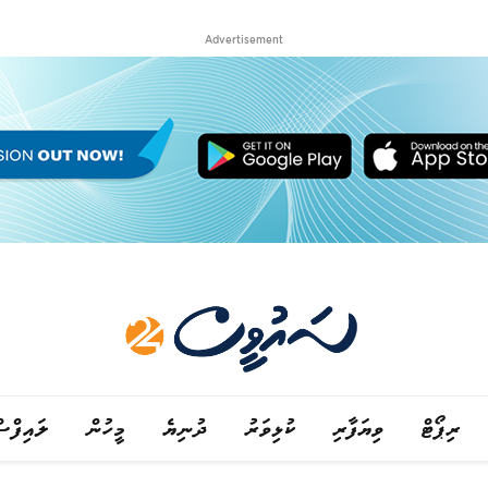
Advertisement
ރިޕޯޓް
ވިޔަފާރި
ކުޅިވަރު
ދުނިޔެ
މީހުން
ލައިފްސ