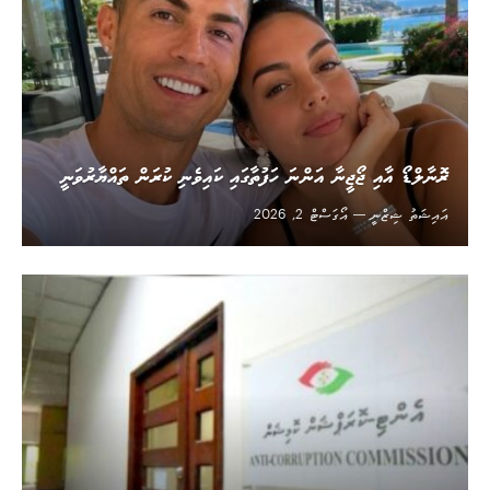
ރޮނާލްޑޯ އާއި ޖޯޖީނާ އަންނަ ހަފުތާގައި ކައިވެނި ކުރަން ތައްޔާރުވަނީ
އައިޝަތު ޝިޒްނީ
އޯގަސްޓް 2, 2026