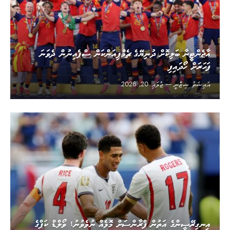
އާޖެންޓީނާ ބަލިކޮށް ދުނިޔޭގެ ޗެމްޕިއަންކަން ސްޕެއިނުން ދެވަނަ
ފަހަރަށް ހޯދައިފި
އައިޝަތު ޝިޒްނީ
ޖުލައި 20, 2026
އިނގިރޭސީންގެ އަތުން ފްރާންސަށް މޮޅެއް ނުވެވުނު؛ ވޯލްޑް ކަޕްގެ