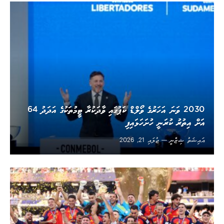
2030 ވަނަ އަހަރުގެ ވޯލްޑް ކަޕުގައި ވާދަކުރާ ޓީމުތަކުގެ އަދަދު 64
އަށް އިތުރު ކުރަނީ ހުށަހަޅައިފި
އައިޝަތު ޝިޒްނީ
ޖުލައި 21, 2026