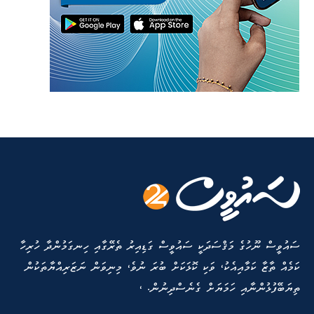
ސައުވީސް ނޫހުގެ މަޤްސަދަކީ ސައުވީސް ގަޑިއިރު ތެރޭގާއި ހިނގަމުންދާ ހުރިހާ
ކަމެއް ތާޒާ ކަމާއިއެކު، ވަކި ކޮޅަކަށް ބުރަ ނުވެ، މިނިވަން ނަޒަރިއްޔާތަކުން
ތިޔަބޭފުޅުންނާއި ހަމަޔަށް ގެނެސްދިނުން. ،