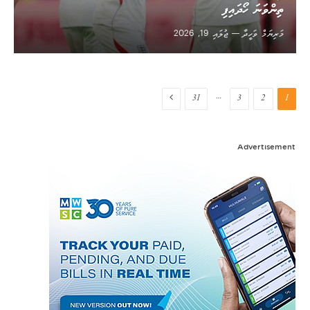
ތިންވަނަ ހޯދައިފި
މަރިޔަމް ވަހީދާ
ޖުލައި 19, 2026
Next
…
31
3
2
1
Advertisement