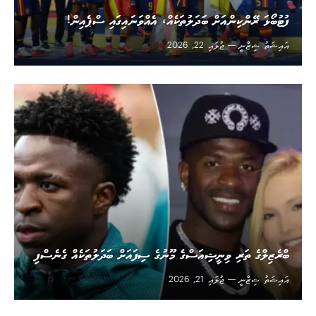
ފުޓުބޯޅަ ރޭންކިންއަށް ބަދަލުތަކެއް، އެއްވަނައިގައި ސްޕެއިން!
އައިޝަތު ޝިޒްނީ
ޖުލައި 22, 2026
ބްރެޒިލްގެ ތަރި ވިނީޝިއަސްގެ މޫނުގެ ސިފައަށް ބަދަލުތަކެއް ގެނެސްފި
އައިޝަތު ޝިޒްނީ
ޖުލައި 21, 2026