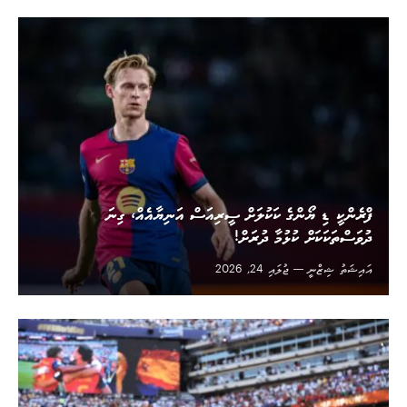
ފްރެންކީ ޑި ޔޯންގެ ކަކުލަށް ސީރިއަސް އަނިޔާއެއް، ގިނަ
ދުވަސްތަކަކަށް ކުޅުމާ ދުރަށް!
އައިޝަތު ޝިޒްނީ
ޖުލައި 24, 2026