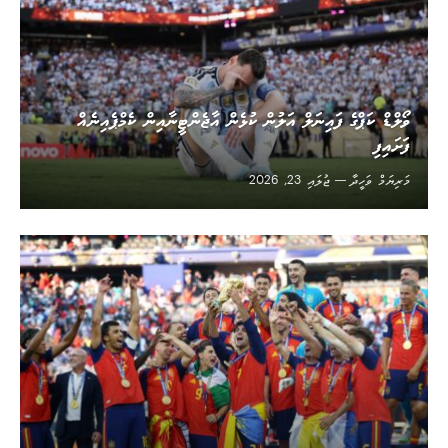
ވޯލްޑް ކަޕްގެ ފައިނަލް އަލުން ކުޅެން އާޖެންޓީނާއިން ކެމްޕެއިނެއް
ފަށައިފި
މަރިޔަމް ވަހީދާ
ޖުލައި 23, 2026