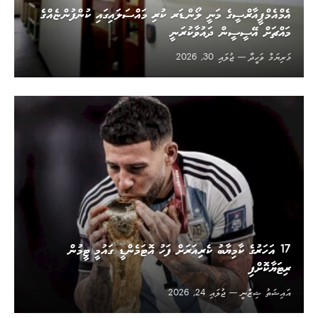
އެމްއެމްޕީއާރްސީގެ މަނީ ލޯންޑަރ ކުރި މައްސަލައިގައި ކުންފުންޏެއްގެ
މައްޗަށް އޭސީސީން ދައުވާކުރަނީ
މަރިޔަމް ވަހީދާ
ޖުލައި 30, 2026
17 އަހަރުގެ ކާމިޔާބު ކެރިއަރަށް ފަހު އޮޓަމެންޑީ ގައުމީ ޓީމުން
ރިޓަޔާކޮށްފި
އައިޝަތު ޝިޒްނީ
ޖުލައި 24, 2026