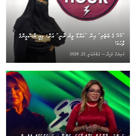
”55 ގެ ބެޓެރި“ އިން ”އައްޑޫ ވީރު ރާނީ“ އަށް؛ މިއީ ޔާސްމީންގެ
ވާހަކަ!
މަރިޔަމް ވަހީދާ
ފެބްރުއަރީ 22, 2026