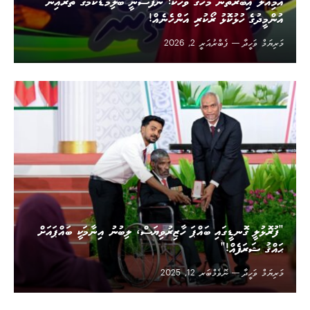
އަމިއްލަ އިބާރާތުން މަހާގެ ވާހަކަ: ނަފްސާނީ ބަލިމަޑުކަމުގެ ތެރެއިން
އުންމީދުގެ ހުޅުކޮޅު ރޯކުރި އަންހެނެއް!
މަރިޔަމް ވަހީދާ
ފެބްރުއަރީ 2, 2026
”ފުރޮޅުލީ ގޮނޑީގައި ބައްޕަ ހާޒިރުވިޔަސް، ލިބުނު އިނާމަކީ ބައްޕައަށް
ޙައްޤު ޝަރަފެއް!“
މަރިޔަމް ވަހީދާ
ނޮވެމްބަރ 12, 2025