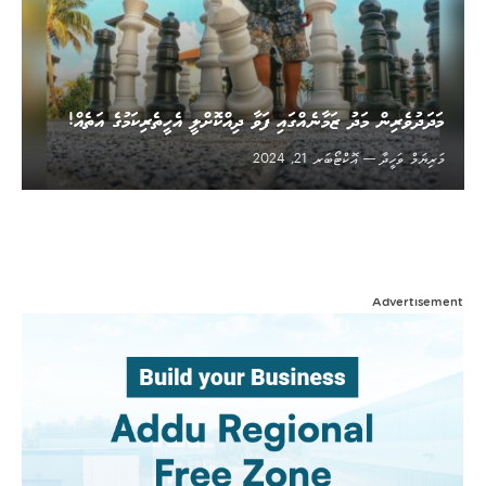
މަދަދުވެރިން މަދު ޒަމާނެއްގައި ފަވާ ދިއްކޮށްލީ އެހީތެރިކަމުގެ އަތެއް!
މަރިޔަމް ވަހީދާ
އޮކްޓޯބަރ 21, 2024
Advertisement