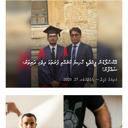
އޮކްސްފޯޑުން ޕީއެޗްޑީ ހާސިލު ކުރެއްވި ފުރަތަމަ ދިވެހި ދަރިވަރު،
ޝައްފާން!
މަރިޔަމް ވަހީދާ
ސެޕްޓެމްބަރ 27, 2025