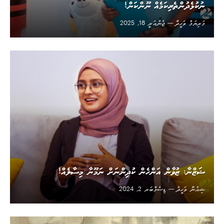
ނުކުޅެދުންތެރިކަމެއް ނޫންކަން!
މަރިޔަމް ވަހީދާ
ޖެނުއަރީ 18, 2025
ޝަޒްނާ: ޒުވާން އަންހެން ކުދިންނަށް ނަމޫނާ މިސާލެއް!
ޝިއުނާ ވަހީދު
ޑިސެމްބަރ 2, 2024