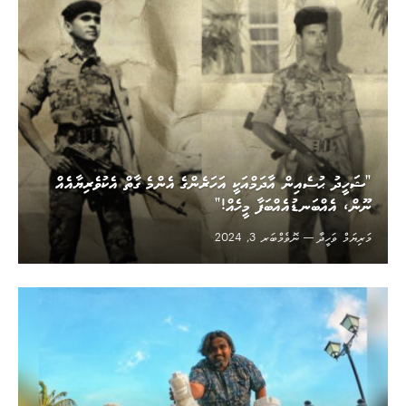
”ޝަހީދު ޙުސެއިން އާދަމްއަކީ އަހަރެންގެ އެންމެ ގާތް އެކުވެރިޔާއެއް
ނޫން، އެއްބަނޑުއެއްބަފާ މީހެއް!“
މަރިޔަމް ވަހީދާ
ނޮވެމްބަރ 3, 2024