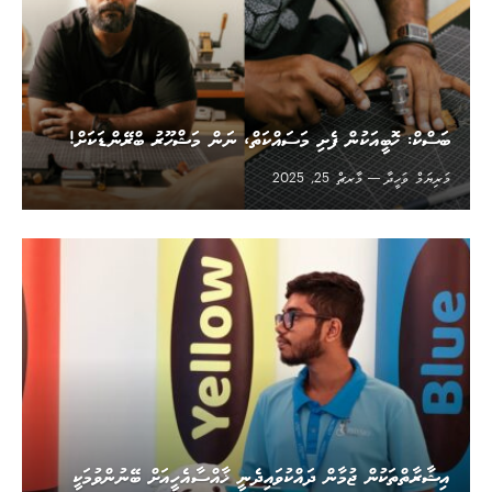
ބަސްކް: ހޮބީއަކުން ފެށި މަސައްކަތް، ނަން މަޝްހޫރު ބްރޭންޑަކަށް!
މަރިޔަމް ވަހީދާ
މާރޗް 25, 2025
އިޝާރާތްތަކުން ޖުމާން ދައްކުވައިދެނީ ޚާއްސާއެހީއަށް ބޭނުންވުމަކީ