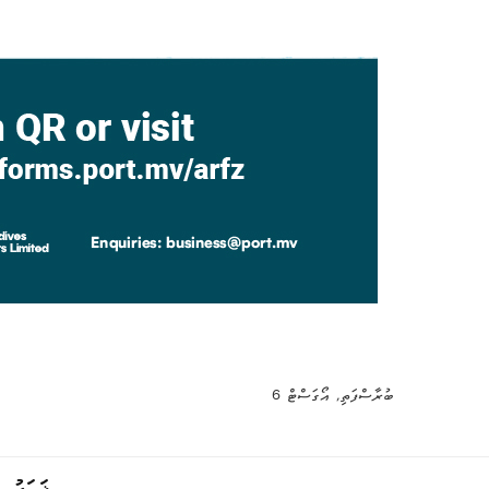
ބުރާސްފަތި, އޯގަސްޓް 6