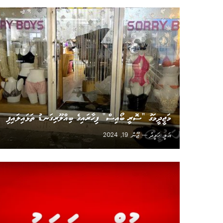
މަޖީދީމަގު ”ސޮރީ ބޯއިސް“ ފިހާރައިގެ ބިއްލޫރިގަނޑު ތަޅައިލައިފި
އަލީ ހަމީދު
ޖޫން 19, 2024