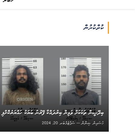
ޚަބަރު
ކުށްކުރުން
ބިދޭސީން ތަކަކަށް ވަޅިން ބިރުދައްކާ ފޭރުނު ބަޔަކު ހައްޔަރުކޮށްފި
ހުސައިން ޝިނާން
ސެޕްޓެމްބަރ 20, 2024