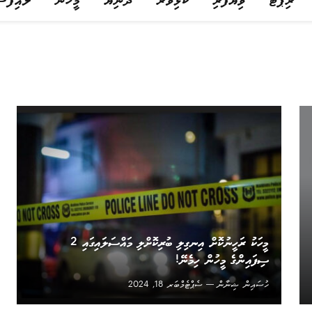
ރިޕޯޓް
ވިޔަފާރި
ކުޅިވަރު
ދުނިޔެ
މީހުން
ލައިފްސ
މީހަކު ރަހީނުކޮށް އިނގިލި ބުރިކޮށްލި މައްސަލައިގައި 2
ސިފައިންގެ މީހުން ހިމެނޭ!
ހުސައިން ޝިނާން
ސެޕްޓެމްބަރ 18, 2024