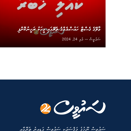
މާލޭގެ ގެސްޓް ހައުސްއެއްގެ ތެރޭގައި މީހަކު ރަހީނުކޮށްފި
ސައުވީސް
މެއި 24, 2024
ސައުވީސް ނޫހުގެ މަޤްސަދަކީ ސައުވީސް ގަޑިއިރު ތެރޭގާއި