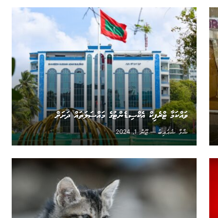
ވައްކަމާ ޓްރެފިކް އެކްސިޑެންޓުގެ މައްސަލަތައް ދަށަށް
ޝާމާ ޝުއައިބު
ޖޫން 1, 2024