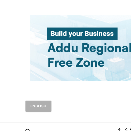
ENGLISH