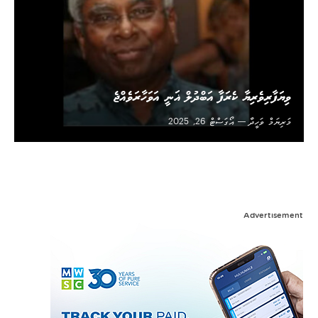
ވިޔަފާރިވެރިޔާ ކެރަފާ އަބްދުލް ޣަނީ އަވަހާރަވެއްޖެ
މަރިޔަމް ވަހީދާ
އޯގަސްޓް 26, 2025
Advertisement