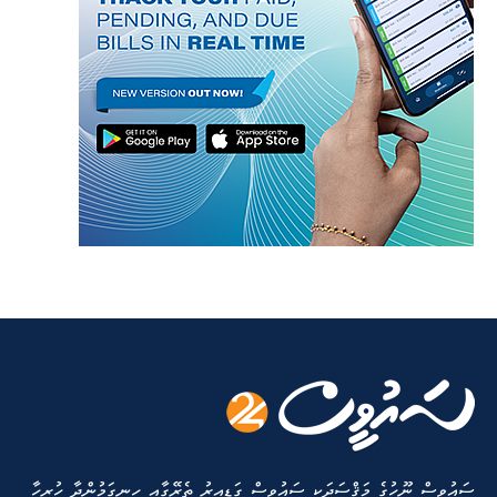
ސައުވީސް ނޫހުގެ މަޤްސަދަކީ ސައުވީސް ގަޑިއިރު ތެރޭގާއި ހިނގަމުންދާ ހުރިހާ