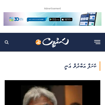
Advertisement
ކެރަފާ އަބްދުލް ޣަނީ