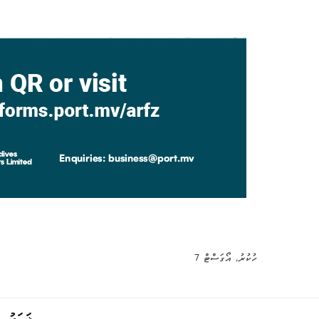
ހުކުރު, އޯގަސްޓް 7