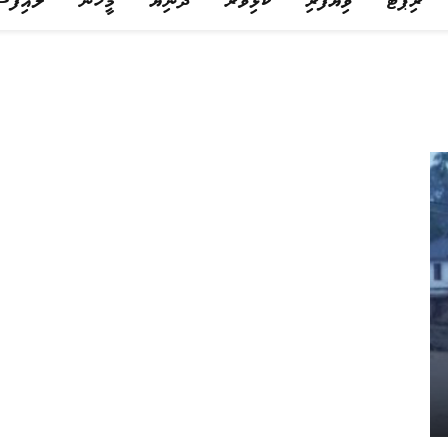
ރިޕޯޓް
ވިޔަފާރި
ކުޅިވަރު
ދުނިޔެ
މީހުން
ލައިފްސ