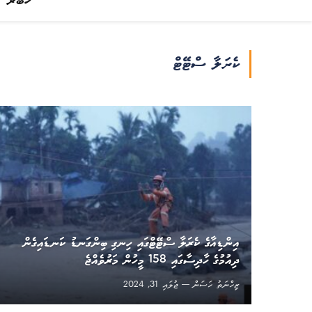
ޚަބަރު
ކެރަލާ ސްޓޭޓް
އިންޑިއާގެ ކެރަލާ ސްޓޭޓްގައި ހިނގި ބިންގަނޑު ކަނޑައިގެން
ދިއުމުގެ ހާދިސާގައި 158 މީހުން މަރުވެއްޖެ
ޒިހްނަތު ހަސަން
ޖުލައި 31, 2024