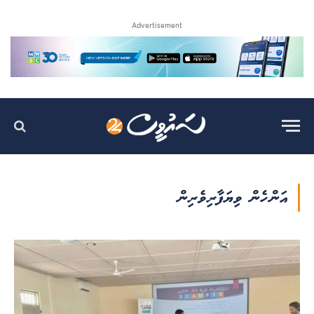
Advertisement
އަންހެން ވިޔަފާރިވެރިން