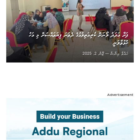
ފަށާ މަދަދު ލޯނަށް ކުރިމަތިލުމުގެ ދެވަނަ ފިޔަވައްސަށް މި މަހު
ހުޅުވާލަނީ
ހައްވާ އިނާޝާ
ޖޫން 2, 2025
Advertisement