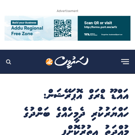
Advertisement
އައްޑޫ ޑްރަގް އޮޕަރޭޝަން:
ހައްޔަރުކުރި ދެމީހެއްގެ ބަންދުގެ
މުއްދަތު އިތުރުކޮށްފި