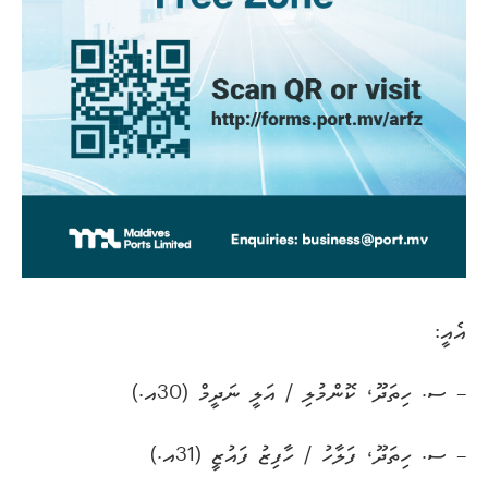
އެއީ:
– ސ. ހިތަދޫ، ކޮންމުލި / އަލީ ނަދީމް (30އ.)
– ސ. ހިތަދޫ، ފަލާހު / ހާފިޒު ފައުޒީ (31އ.)