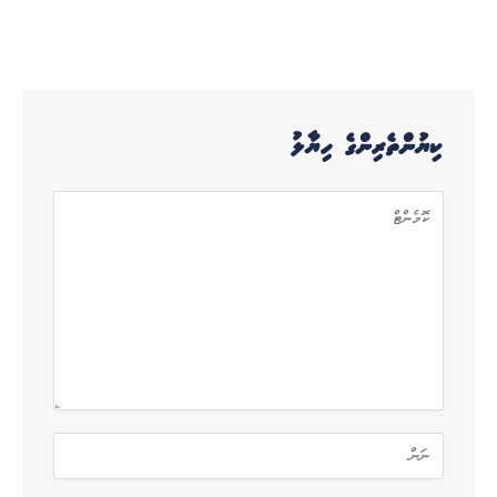
ކިޔުންތެރިންގެ ހިޔާލު