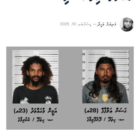
މަރިޔަމް ވަހީދާ
ޑިސެމްބަރ 10, 2025