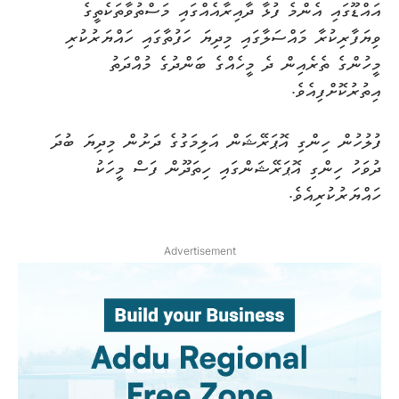
އައްޑޫގައި އެންމެ ފުޅާ ދާއިރާއެއްގައި މަސްތުވާތަކެތީގެ
ވިޔަފާރިކުރާ މައްސަލާގައި މިދިޔަ ހަފުތާގައި ހައްޔަރުކުރި
މީހުންގެ ތެރެއިން ދެ މީހެއްގެ ބަންދުގެ މުއްދަތު
އިތުރުކޮށްފިއެވެ.
ފުލުހުން ހިންގި އޮޕަރޭޝަން އަލިމަގުގެ ދަށުން މިދިޔަ ބުދަ
ދުވަހު ހިންގި އޮޕަރޭޝަންގައި ހިތަދޫން ފަސް މީހަކު
ހައްޔަރުކުރިއެވެ.
Advertisement