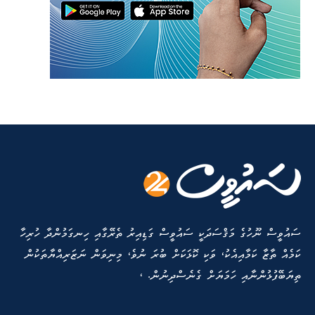
ސައުވީސް ނޫހުގެ މަޤްސަދަކީ ސައުވީސް ގަޑިއިރު ތެރޭގާއި ހިނގަމުންދާ ހުރިހާ
ކަމެއް ތާޒާ ކަމާއިއެކު، ވަކި ކޮޅަކަށް ބުރަ ނުވެ، މިނިވަން ނަޒަރިއްޔާތަކުން
ތިޔަބޭފުޅުންނާއި ހަމަޔަށް ގެނެސްދިނުން. ،