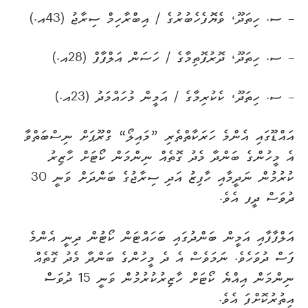
– ސ. ހިތަދޫ، ވެޔޮފެހެބުރުގެ / އިބްރާހިމް ސިރާޖު (43އ.)
– ސ. ހިތަދޫ، ދޮރުފޮތިމާގެ / ހަސަން އަލްފާފް (28އ.)
– ސ. ހިތަދޫ، ކެކުރިމާގެ / އަމީން މުހައްމަދު (23އ.)
އައްޑޫގައި އެންމެ ހަރަކާތްތެރި ”މައިލޯ“ ގްރޫޕަށް ނިސްބަތްވާ
އެ މީހުންގެ ބަންދާ މެދު ގޮތެއް ނިންމަން ކޯޓަށް ހާޒިރު
ކުރުމުން ނަދީމާއި ހާފިޒު އަދި ސިރާޖުގެ ބަންދަށް ވަނީ 30
ދުވަސް ދީފ އެވެ.
އަލްފާފާއި އަމީން ބަންދުގައި ބަހައްޓަން ކޯޓުން ދިނީ އެންމެ
ފަސް ދުވަހެވެ. ނަމަވެސް އެ ދެ މީހުންގެ ބަންދާ މެދު ގޮތެއް
ނިންމަން އިއްޔެ ކޯޓަށް ހާޒިރުކުރުމުން ވަނީ 15 ދުވަސް
އިތުރުކޮށްފަ އެވެ.