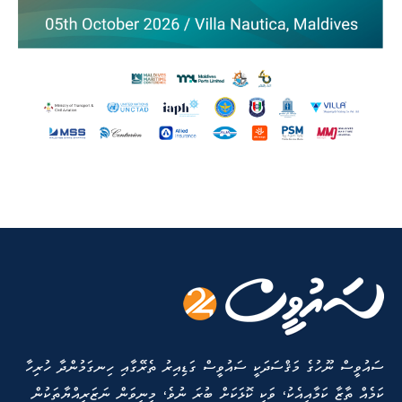
ސައުވީސް ނޫހުގެ މަޤްސަދަކީ ސައުވީސް ގަޑިއިރު ތެރޭގާއި ހިނގަމުންދާ ހުރިހާ
ކަމެއް ތާޒާ ކަމާއިއެކު، ވަކި ކޮޅަކަށް ބުރަ ނުވެ، މިނިވަން ނަޒަރިއްޔާތަކުން