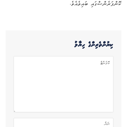
ކޮންފަރެންސްގައި ބައިވެއެވެ.
ކިޔުންތެރިންގެ ހިޔާލު