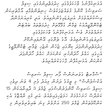
އެމަނިކުފާނުގެ ވާހަކަފުޅުގައި ޚިދުމަތްދިނުމުގައި ސިވިލް
ސަރވިސްގެ ކޮންމެ މުވައްޒަފަކުވެސް ހިނިތުންވުމާއި އޯގާތެރިކަން
އިސްކުރެއްވުމަށް އެދިވަޑައިގެންނެވިއެވެ. އަދި ކުރިއަރަމުންދާ
ޓެކްނޮލޮޖީއާއެކު ޒަމާނާ ގުޅޭގޮތަށް ޚިދުމަތްތައް ބައްޓަން
ކުރެއްވުމަށް ވެސް އެމަނިކުފާނުގެ ވާހަކަފުޅުގައި
އެދިވަޑައިގެންނެވިއެވެ. އޭގެ ތެރޭގައި އޮންލައިންކޮށް
ޚިދުމަތްދިނުންފަދަ ކިޔޫގައި ޖެހެން ނުޖެހި ޒަމާނީ ޓެކްނޮލޮޖީގެ
އެހީގައި ޙައްލު ހޯދެންހުރި ކަންކަމަށް ހައްލު ހޯދުންފަދަ
ކަންކަން އެމަނިކުފާނު ފާހަގަކުރެއްވިއެވެ.
”ސްމާރޓް ގަވަރނަންސް ފޯރ ސިވިލް ސަރވިސް
އެކްސެލެންސް“ މި ތީމުގެ ދަށުން މިއަދު ފެށި 4 ވަނަ ދިވެހި
ސިވިލް ސަރވިސް ކޮންފަރެންސްގައި ޖުމްލަ 3 ދާއިރާއަކުން 15
ކަރުދާސް ހުށަހެޅުމަށް ހަމަޖެހިފައިވެއެވެ. އަދި މުޅި ރާއްޖޭގެ އެކި
ކަންކޮޅުތަކުން ޖުމްލަ 250 އަށްވުރެ ގިނަ ބައިވެރިވެރިން މި