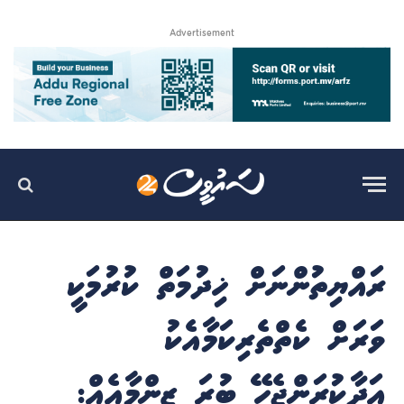
Advertisement
ރައްޔިތުންނަށް ޚިދުމަތް ކުރުމަކީ
ވަރަށް ކެތްތެރިކަމާއެކު
އަދާކުރަންޖެހޭ ބުރަ ޒިންމާއެއް: