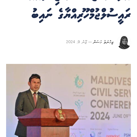
ރައީސުލްޖުމްހޫރިއްޔާގެ ނައިބު
ޒިހްނަތު ހަސަން
ޖޫން 9, 2024