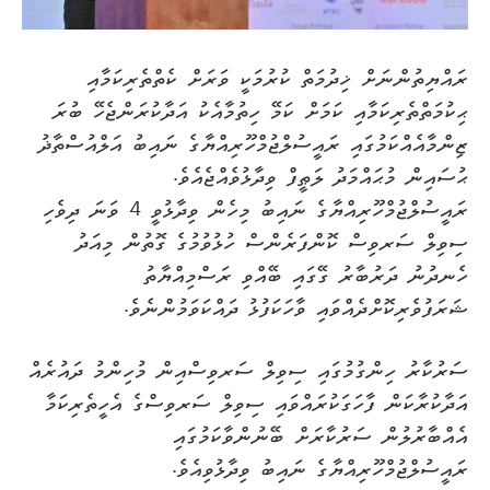
ރައްޔިތުންނަށް ޚިދުމަތް ކުރުމަކީ ވަރަށް ކެތްތެރިކަމާއި
ޙިކުމަތްތެރިކަމާއި ކަމަށް ކަމޭ ހިތުމާއެކު އަދާކުރަންޖެހޭ ބުރަ
ޒިންމާއެއްކަމުގައި ރައީސުލްޖުމްހޫރިއްޔާގެ ނައިބު އަލްއުސްތާޛު
ޙުސައިން މުޙައްމަދު ލަޠީފް ވިދާޅުވެއްޖެއެވެ.
ރައީސުލްޖުމްހޫރިއްޔާގެ ނައިބު މިހެން ވިދާޅުވީ 4 ވަނަ ދިވެހި
ސިވިލް ސަރވިސް ކޮންފަރެންސް ހުޅުވުމުގެ ގޮތުން މިއަދު
ހެނދުނު ދަރުބާރު ގޭގައި ބޭއްވި ރަސްމިއްޔާތު
ޝަރަފުވެރިކޮށްދެއްވައި ވާހަކަފުޅު ދައްކަވަމުންނެވެ.
ސަރުކާރު ހިންގުމުގައި ސިވިލް ސަރވިސްއިން މުހިންމު ދައުރެއް
އަދާކުރާކަން ފާހަގަކުރައްވައި ސިވިލް ސަރވިސްގެ އެހީތެރިކަމާ
އެއްބާރުލުން ސަރުކާރަށް ބޭނުންވާކަމުގައި
ރައީސުލްޖުމްހޫރިއްޔާގެ ނައިބު ވިދާޅުވިއެވެ.