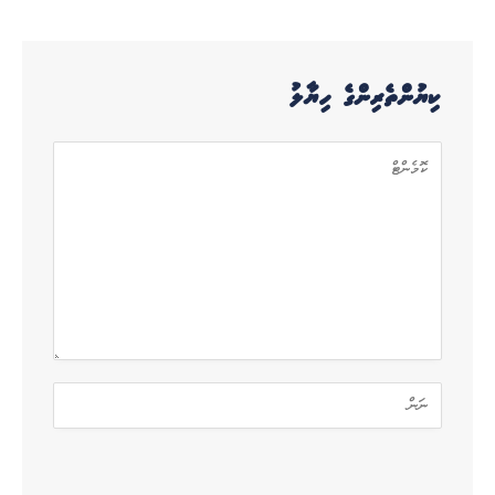
ކިޔުންތެރިންގެ ހިޔާލު