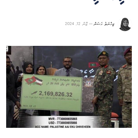
ޒިހްނަތު ހަސަން
ޖޫން 12, 2024