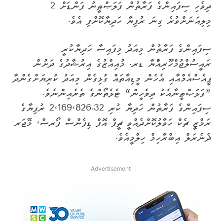
ދިވެހި ސިފައިންގެ ފަރާތުން ފަލަޞްޠީނު ފަންޑަށް 2
މިލިއަނަށްވުރެ ގިނަ ރުފިޔާ ހަދިޔާކޮށްފި އެވެ.
ސިފައިންގެ ފަރާތުން މިއަދު މިފައިސާ ހަދިޔާކުރީ
ރައީސުލްޖުމްހޫރިއްުޔާ ޑރ. މުއިއްޒުގެ އިރުޝާދުގެ ދަށުން
ޕީއެސްއެމްއާއި އެހެން މީޑިއާތައް ގުޅިގެން މިއަދު ކުރިޔަށްގެންދާ
”ފަލަޞްޠީނާއެކު ދިވެހީން“ ޓެލެތޯންގެ ތެރެއިންނެވެ.
ސިފައިންގެ ފަރާތުން ހަދިޔާ ކުރި 2،169،826.32 ރުފިޔާގެ
ރަމްޒީ ޗެކް ހަވާލުކޮށްދެއްވީ ޗީފް އޮފް ޑިފެންސް ފޯރސް، މޭޖަރ
ޛެނެރަލް އިބްރާހިމް ހިލްމީއެވެ.
Advertisement