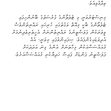
ވިދާޅުވިއެވެ.
މިނިސްޓަރުވަނީ މި ޓެލެތޯންގެ ފުރުސަތުގެ ބޭނުންހިފައި
ޓެލެތޯންގެ ބާކީ މިއޮތް ވަގުތުގައި ހުރިހައި ރައްޔިތުންވެސް
ވީވަރަކުން ފަލަޞްޠީނުގެ ރައްޔިތުންނަށް އެހީތެރިވެދިނުމަށް
އެދިވަޑައިގެންފައެވެ. ސިފައިންވެފައި މިވަނީ، އެއް
މުއައްސަސާއަކުން މިހާތަނަށް އެންމެ ގިނަ އަދަދަކަށް
ފަލަޞްޠީނު ފަންޑަށް ފައިސާ ހަދިޔާކުރި މުއައްސަސާއަށެވެ.