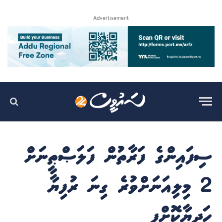
Advertisement
ސިފައިންގެ ފަރާތުން ފަލަޞްޠީނަށް
2 މިލިއަނަަށްވުރެ ގިނަ ރުފިޔާ
ހަދިޔާކޮށްފި