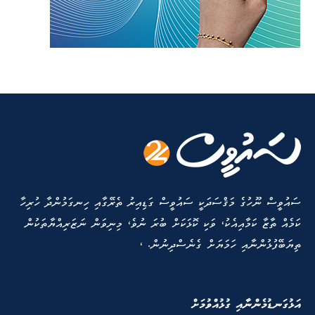
ސައުވީސް ނޫހުގެ މަޤްސަދަކީ ސައުވީސް ގަޑިއިރު ތެރޭގާއި ހިނގަމުންދާ ހުރިހާ
ކަމެއް ތާޒާ ކަމާއިއެކު، ވަކި ކޮޅަކަށް ބުރަ ނުވެ، މިނިވަން ނަޒަރިއްޔާތަކުން
ތިޔަބޭފުޅުންނާއި ހަމަޔަށް ގެނެސްދިނުން. ،
އަޅުގަނޑުމެންނާއި ގުޅުއްވުމަށް