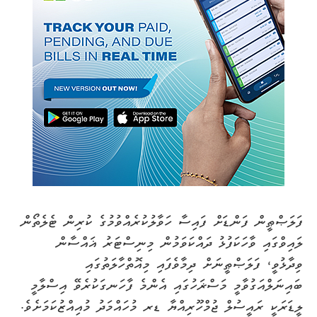
ފަލަޞްޠީން ފަންޑަށް ފައިސާ ހަވާލުކުރެއްވުމުގެ ކުރިން ޓެލެތޯން
ލައިވްގައި ވާހަކަފުޅު ދައްކަވަމުން މިނިސްޓަރު ޣައްސާން
ވިދާޅުވީ، ފަލަޞްޠީނަށް ދިމާވެފައި މިއޮތްހާލަތުގައި
ބައިނަލްއަގުވާމީ މަސްޜަހުގައި އެންމެ ފާހަނގަކުރެވޭ އިސްލާމީ
ލީޑަރަކީ ރައީސުލް ޖުމްހޫރިއްޔާ ޑރ މުހައްމަދު މުއިއްޒުކަމަށެވެ.