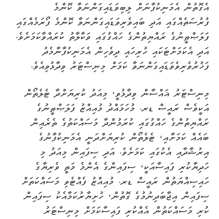
އެގޮތުން އެމަނިކުފާނަށް ލިބިވަޑައިގަންނަވާ ކޮންމެ
ފުރުސަތެއްގައި އަދި ބައިވެރިވަޑައިގަންނަވާ ކޮންމެ ފޯރަމެއްގައި
ފަލަޞްޠީނުގެ ރައްޔިތުންގެ ހައްގުގައި ވަކާލާތު ކުރައްވާކަމަށެވެ.
އަދި އެކަމަށްޓަކައި ހުރިހައި ދިވެހިން އެމަނިކުފާނާމެދު
ފަޚުރުވެރިވެވަޑައިގަންނަވާ ކަމަށް މިނިސްޓަރު ވިދާޅުވިއެވެ.
މިނިސްޓަރު ޣައްސާން ވިދާޅުވީ، މިއަދު ކުރިޔަށްދާ ޓެލެތޯން
އަކީވެސް ރައީސް ޑރ. މުހަމައްދު މުއިއްޒު ފަލަޞްޠީނުގެ
ރައްޔިތުންގެ ހައްގުގައި ކުރަމުންދާ މަސައްކަތުގެ ތެރެއިން
ބައެއް ކަމަށާއި، ޓެލެތޯން ކުރިޔަށްދަނީ އެމަނިކުފާނުގެ
އިރުޝާދާއި އެކުގައި ކަމަށެވެ. އަދި ސިފައިން މިއަދު މި
ހަދިޔާކުރި ފައިސާއަކީ، ސިފައިންގެ އެންމެ މަތީ ވެރިޔާގެ
ހައިސިއްޔަތުން ރައީސް ޑރ. މުއިއްޒު ފެއްޓެވި މަސައްކަތަށް
ސިފައިން އިޖާބަދިނުމުގެ ގޮތުން، ހުށިޔާރުކަމާއެކު ސިފައިން
ކުރި މަސައްކަތުން އެއްކުރި ފައިސާކަމަށް މިނިސްޓަރު