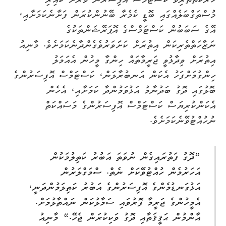
ހަރަކާތްތެރިވާ ކަސްޓަމްސް އޮފިސަރުން ވަރަށް ކައިރި
މުސްތަގްބަލެއްގައި ބޮޑީ ކެމެރާ ބޭނުންކުރަން ފަށާނެކަމަށާއި،
އޭގެ ސަބަބުން ކަސްޓަމްސްގެ އޮޕަރޭޝަންތަކުގެ
ނަޒާހަތްތެރިކަން އިތުރަށް ކަށަަވަރުވެގެންދާނެކަމަށެވެ. މާނިއު
އިތުރަށް ވިދާޅުވީ ޖަރީމާތައް ހިންގާ މީހުން އެއަމަލު
ހިންގުމަށްފަހު އެކަން އަނބުރާލަން، ކަސްޓަމްސް އޮފިސަރުންގެ
ބޮލުގައި ދޮގު ބަދުނާމު އަޅުވަމުންދާ ކަމަށާއި، އެހެން
އެކަންކުރިޔަސް ކަސްޓަމްސް އޮފިސަރުންގެ މަސައްކަތް
ނުހުއްޓުވޭނެކަމަށެވެ.
”ދޮގު ފަތުރައިގެން ނުވަތަ އަބުރު ކަތިލުމަކުން
އަހަރުމެން ހުއްޓުވޭކަށް ނެތް. ސްމަގްލަރުން
އަޅުގަނޑުމެންގެ އޮފިސަރުންގެ އަބުރު ކަތިލަމުންދަނީ،
އެމީހުންގެ ޖަރީމާ ފޮރުވައި ސަމާލުކަން ނައްތާލުމަށް.
އާންމުން ޙަޤީޤަތާއި ދޮގު ވަކިކުރަން ޖެހޭ.“ މާނިއު