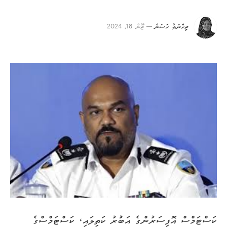
ޒިހްނަތު ހަސަން
ޖޫން 18, 2024
ކަސްޓަމްސް އޮފިސަރުންގެ އަބުުރު ކަތިލައި، ކަސްޓަމްސްގެ