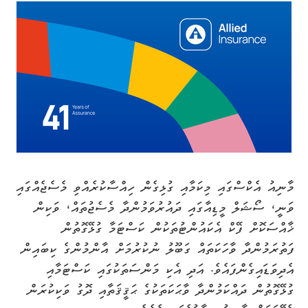
މާނިއު އެކްސްގައި މިކަމާއި ގުޅިގެން ހިއްސާކުރެއްވި މެސެޖެއްގައި
ވަނީ، ސޯޝަލް މީޑިއާގައި ދައުރުވަމުންދާ މެސެޖުތައް، ވަކިން
ޚާއްސަކޮށް ފޭކް އެކައުންޓުތަކުން ކަސްޓަމާ ގުޅޭގޮތުން
ފަތުރަމުންދާ ވާހަކަތައް ގަބޫލު ނުކުރުމަށް އާންމުންގެ ކިބައިން
އެދިވަޑައިގެންފައެވެ. އަދި އެކި މަންސަތަކުގައި ކަސްޓަމާއި
ގުޅޭގޮތުން ދައްކަމުންދާ ވާޙަކަތަކުގެ ޙަޤީޤަތާއި ދޮގު ވަކިކުރަން