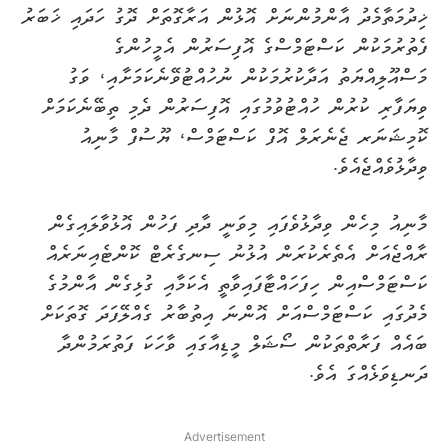
ޚިދުމަތާމެދު އާންމުންނަށް އޮޅުން އަރާގޮތަށް ދޮގު ހަދައި ޚަބަރު
ފެތުރުމަކުން ކަސްޓަމްސްގެ އޮފިސަރުން އެމީހުންގެ
މަސްއޫލިއްޔަތު އަދާކުރުމަކުން ނުހުއްޓުވޭނެކަމަށާއި، ވަގު
ވިޔަފާރި ކުރުން ހުއްޓުވުމުގައި އޮފިސަރުން ދެމި ތިބޭނެކަމަށް
ކޮމިޝަނަރ ޖެނެރަލް އޮފް ކަސްޓަމްސް، ޔޫސުފް މާނިއު
ވިދާޅުވެއްޖެއެވެ.
މާނިއު މިހެން ވިދާޅުވެފައި މިވަނީ ދާދި ފަހުން އޮޅުވާލައިގެން
ރާއްޖެއަށް އެތެރެކުރަން އުޅުނު ސިނގެރެޓް ކޮންޓެއިނަރެއް
ކަސްޓަމްސްއިން ހިފަހައްޓާފައިވާތީ އެކަމާއި ގުޅިގެން އާންމުގެ
މެދުގައި ކަސްޓަމްސްއަށް އޮންނަ އިތުބާރު ގެއްލޭފަދަ ގޮތަކަށް
ބައެއް ފަރާތްތަކުން ސޯޝަލް މީޑިއާގައި ވާހަކަ ފަތުރަމުންދާ
ދަނޑިވަޅެއްގަ އެވެ.
Advertisement