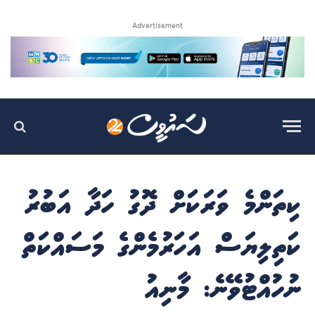
Advertisement
ކިތަންމެ ވަރަކަށް ދޮގު ހަދާ އަބުރު
ކަތިލިޔަސް އަހަރުމެންގެ މަސައްކަތް
ނުހުއްޓުވޭނެ: މާނިއު