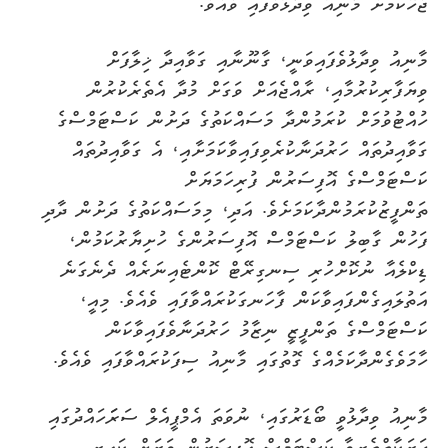
ޖެހޭކަމަށް މާނިއު ވިދާޅުވެފައި ވެއެވެ.
މާނިއު ވިދާޅުވެފައިވަނީ، ގާނޫނާއި ގަވާއިދާ ޚިލާފަށް
ވިޔަފާރިކުރުމާއި، ރާއްޖެއަށް ވަގަށް މުދާ އެތެރެކުރުން
ހުއްޓުވުމަށް ކުރަމުންދާ މަސައްކަތުގެ ދަށުން ކަސްޓަމްސްގެ
ގަވާއިދުތައް ހަރުދަނާކުރެވިފައިވާކަމަށާއި، އެ ގަވާއިދުތައް
ކަސްޓަމްސްގެ އޮފިސަރުން ފުރިހަމަޔަށް
ތަންފީޒުކުރަމުންދާކަމަށެވެ. އަދި، މިމަސައްކަތުގެ ދަށުން ދާދި
ފަހުން ގާބިލު ކަސްޓަމްސް އޮފިސަރުންގެ ހުށިޔާރުކަމުން،
ޑިކްލެއާ ނުކޮށްހުރި ސިނގިރޭޓް ކޮންޓެއިނަރެއް ދެނެގަނެ
އަތުލައިގެންފައިވާކަން ފާހަނގަކުރައްވާފައި ވެއެވެ. މިއީ،
ކަސްޓަމްސްގެ ތަންފީޒީ ނިޒާމު ހަރުދަނާވެފައިވާކަން
ހާމަވެގެންދާކަމެއްގެ ގޮތުގައި މާނިއު ސިފަކުރައްވާފައި ވެއެވެ.
މާނިއު ވިދާޅުވީ ބޯޑަރުގައި، ނުވަތަ އެމްޕީއެލް ސަރަަހައްދުގައި