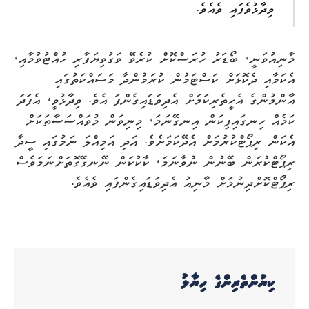
ވިދާޅުވެފައި ވެއެވެ.
މާނިއުވަނީ، ބޯޑަރު ހުރަސްކޮށް ކުރެވޭ ވަގުވިޔަފާރި ހުއްޓުވުމާއި،
އެކަމާއި ދެކޮޅަށް ކަސްޓަމުން ކުރަމުންދާ މަސައްކަތުގައި
އާންމުންގެ އެހީތެރިކަމަށް އެދިވަޑައިގެންފަ އެވެ. ވިދާޅުވީ، އެފަދަ
ކަމެއް ހިނގައިފިކަން އިނގޭނަމަ، މިނިވަން މުވައްސަސާތަކަށް
އެކަން ރިޕޯޓްކުރުމަށް އެދޭކަމަށެވެ. އަދި އަމިއްލަ ނަމުގައި ސީދާ
ރިޕޯޓްކުރަން ބޭނުން ނުވާނަމަ، ކާކުކަން ނޭނގޭގޮތަށްނަމަވެސް
ރިޕޯޓްކޮށްދިނުމަށް މާނިއު އެދިވަޑައިގެންފައި ވެއެވެ.
ކިޔުންތެރިންގެ ހިޔާލު