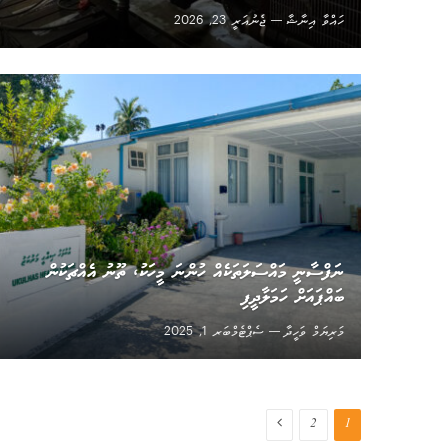
ހައްވާ އިނާޝާ
ޖެނުއަރީ 23, 2026
ނަފްސާނީ މައްސަލަތަކެއް ހުންނަ މީހަކު، ތޫނު އެއްޗަކުން
ބައްޕައަށް ހަމަލާދީފި
މަރިޔަމް ވަހީދާ
ސެޕްޓެމްބަރ 1, 2025
Next
2
1