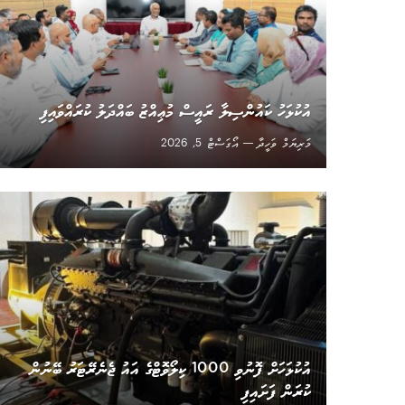
އުކުޅަހު ކައުންސިލާ ރައީސް މުޢިއްޒު ބައްދަލު ކުރައްވައިފި
މަރިޔަމް ވަހީދާ
އޯގަސްޓް 5, 2026
އުކުޅަހަށް ފޮނުވި 1000 ކިލޯވޮޓްގެ އައު ޖެނެރޭޓަރު ބޭނުން
ކުރަން ފަށައިފި