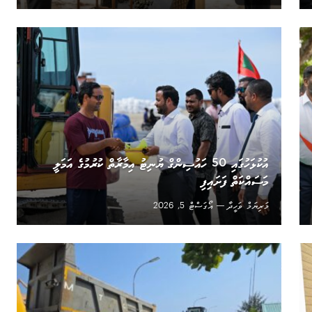
އުކުޅަހުގައި 50 ހައުސިންގް ޔުނިޓު އިމާރާތް ކުރުމުގެ އަމަލީ
މަސައްކަތް ފަށައިފި
މަރިޔަމް ވަހީދާ
އޯގަސްޓް 5, 2026