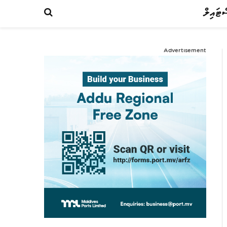
ްޓައިލް
Advertisement