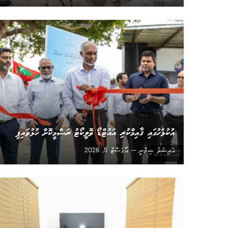
އުކުޅަހުގައި ޤާއިމްކުރި އައުޓްޑޯ ވޮލީކޯޓު ރަސްމީކޮށް ހުޅުވައިފި
އައިޝަތު ޝިޒްނީ
އޯގަސްޓް 5, 2026