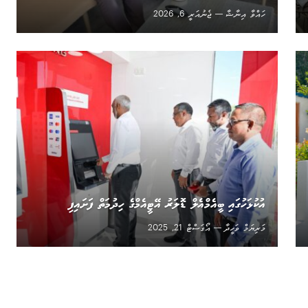
ހައްވާ އިނާޝާ
ޖެނުއަރީ 6, 2026
އުކުޅަހުގައި ބީއެމްއެލް ޑޮލަރު އޭޓީއެމްގެ ހިދުމަތް ފަށައިފި
މަރިޔަމް ވަހީދާ
އޯގަސްޓް 21, 2025