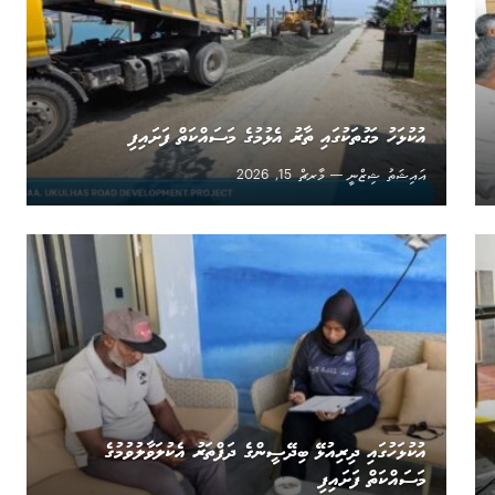
އުކުޅަހު މަގުތަކުގައި ތާރު އެޅުމުގެ މަސައްކަތް ފަށައިފި
އައިޝަތު ޝިޒްނީ
މާރޗް 15, 2026
އުކުޅަހުގައި ދިރިއުޅޭ ބިދޭސީންގެ ދަފްތަރު އެކުލަވާލުވުމުގެ
މަސައްކަތް ފަށައިފި