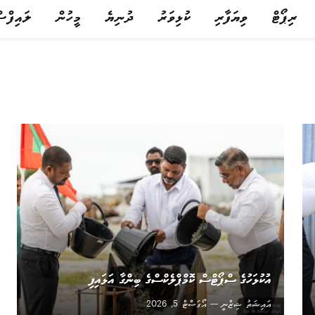
ރިޕޯޓް
ވިޔަފާރި
ކުޅިވަރު
ދުނިޔެ
މީހުން
ލައިފްސ
އުކުޅަހުގެ ސްޕޯޓްސް ކޮމްޕްލެކްސްގެ ބިންގާ އަޅައިފި
އައިޝަތު ޝިޒްނީ
އޯގަސްޓް 5, 2026