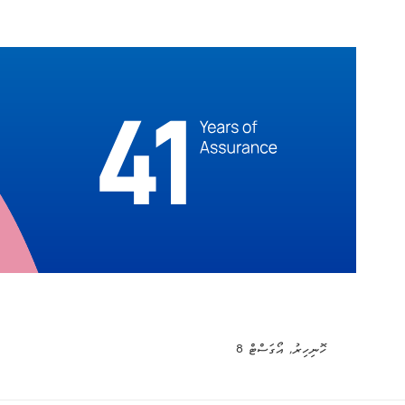
ހޮނިހިރު, އޯގަސްޓް 8