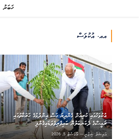
ޚަބަރު
އއ. އުކުޅަސް
އުކުޅަހުގައި ކުރިއަށް ގެންދިޔަ ގަސް އިންދުމުގެ ހަރަކާތުގައި
ރައީސްގެ ދެކަނބަލުން ބައިވެރިވެވަޑައިގެންފި
އައިޝަތު ޝިޒްނީ
އޯގަސްޓް 5, 2026