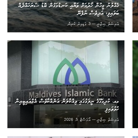
ގެއްލުނު މީހުން ހޯދުމަށް ވަޔާއި ކަނޑުމަގުން ބޮޑު ސަރަހައްދެއް
ބަލައިފި، އަދިވެސް ނުފެނޭ
އައިޝަތު ޝިޒްނީ
3 ގަޑިއިރު ކުރިން
މއ. ކުދިމަގޫގެ ނީލަމުގައި ވިއްކާލަން އަނެއްކާވެސް އެމްއައިބީއިން
ހުޅުވައިފި
އައިޝަތު ޝިޒްނީ
އޯގަސްޓް 5, 2026