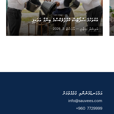
އުކުޅަހުގެ ސްޕޯޓްސް ކޮމްޕްލެކްސްގެ ބިންގާ އަޅައިފި
އައިޝަތު ޝިޒްނީ
އޯގަސްޓް 5, 2026
އަޅުގަނޑުމެންނާއި ގުޅުއްވުމަށް
info@sauvees.com
7729999 960+