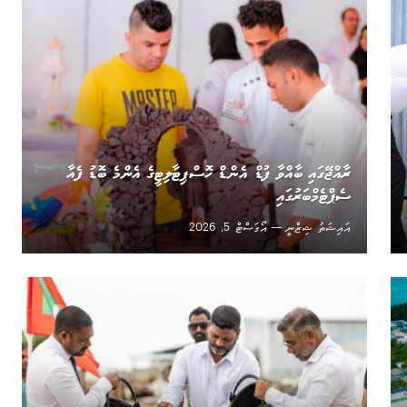
ރާއްޖޭގައި ބާއްވާ ފުޑް އެންޑް ހޮސްޕިޓާލިޓީގެ އެންމެ ބޮޑު ފެއާ
ސެޕްޓެމްބަރުގައި
އައިޝަތު ޝިޒްނީ
އޯގަސްޓް 5, 2026