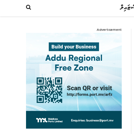
ްޓައިލް
Advertisement