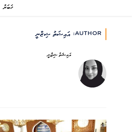
ޚަބަރު
AUTHOR:
އައިޝަތު ޝިޒްނީ
އައިޝަތު ޝިޒްނީ