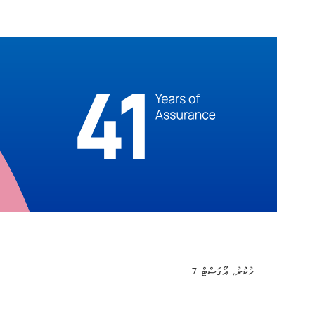
ހުކުރު, އޯގަސްޓް 7