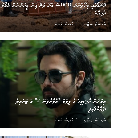
ކޮންގޯގައި މިހާތަނަށް 4،000 އަށް ވުރެ ގިނަ މީހުންނަށް އެބޯލާ
ޖެހިއްޖެ
އައިޝަތު ޝިޒްނީ
2 ގަޑިއިރު ކުރިން
އިމްރާން ހާޝިމީގެ އާ ފިލްމު ”‏އާވާރާޕަން 2“ ގެ ޓްރެއިލާ
ދައްކާލައިފި
އައިޝަތު ޝިޒްނީ
4 ގަޑިއިރު ކުރިން