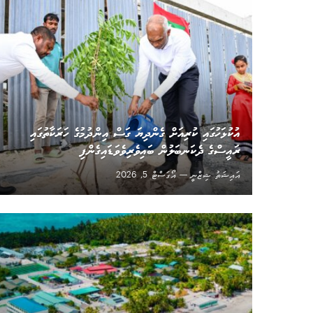
އުކުޅަހުގައި ކުރިއަށް ގެންދިޔަ ގަސް އިންދުމުގެ ހަރަކާތުގައި
ރައީސްގެ ދެކަނބަލުން ބައިވެރިވެވަޑައިގެންފި
އައިޝަތު ޝިޒްނީ
އޯގަސްޓް 5, 2026