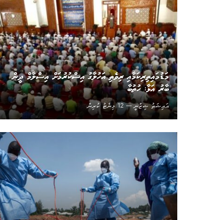
މަޑުމައިތިރިކަމާއި ރިވެތި އަހުލާގު އިސްކުރުމަށް އިސްލާމް ދީން
ބާރު އަޅާ: ހުތުބާ
އައިޝަތު ޝިޒްނީ
12 މިނެޓު ކުރިން