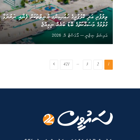
ވިލުފުށި އަދި ކޮޅުފުށީގެ ހައުސިންގ ޔުނިޓްތަކަށް ފެނާއި ނަރުދަމާ
ގުޅުމުގެ މަސައްކަތުގެ ބޮޑު ބައެއް ނިމިއްޖެ
އައިޝަތު ޝިޒްނީ
އޯގަސްޓް 5, 2026
Next
…
421
3
2
1