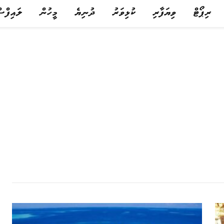
ރިޕޯޓް
ވިޔަފާރި
ކުޅިވަރު
ދުނިޔެ
މީހުން
ލައިފްސ