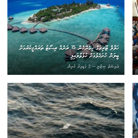
ހަލާލް ޓޫރިޒަމް ހިމެނޭހެން 15 ރަށެއް ރިސޯޓު ތަރައްޤީކުރުމަށް
ބީލަން ހުށަހެޅުމަށް ހުޅުވާލައިފި
އައިޝަތު ޝިޒްނީ
2 ގަޑިއިރު ކުރިން