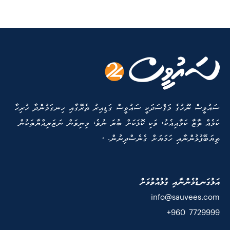
ސައުވީސް ނޫހުގެ މަޤްސަދަކީ ސައުވީސް ގަޑިއިރު ތެރޭގާއި ހިނގަމުންދާ ހުރިހާ
ކަމެއް ތާޒާ ކަމާއިއެކު، ވަކި ކޮޅަކަށް ބުރަ ނުވެ، މިނިވަން ނަޒަރިއްޔާތަކުން
ތިޔަބޭފުޅުންނާއި ހަމަޔަށް ގެނެސްދިނުން. ،
އަޅުގަނޑުމެންނާއި ގުޅުއްވުމަށް
info@sauvees.com
7729999 960+