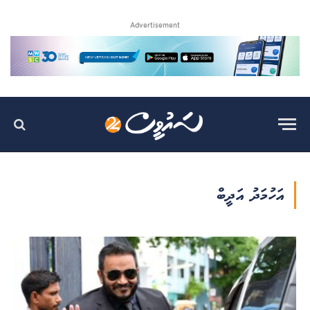
Advertisement
އަހުމަދު އަދީބް