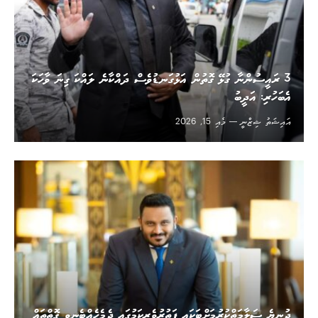
3 ރައީސުންނާ ގުޅޭ ގޮތުން އަޅުގަނޑުވެސް ދައްކާނެ ލައްކަ ގިނަ ވާހަކަ
އެބަހުރި: އަދީބު
އައިޝަތު ޝިޒްނީ
މެއި 15, 2026
ދުނިޔެ ސަލާމަތްކުރުމަށްޓަކައި ފަތުރުވެރިކަމުގައި ދެމެހެއްޓެނިވި ގޮތްތައް