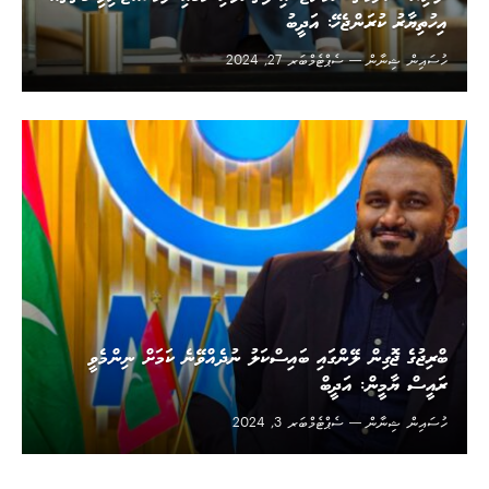
އިހުތިޔާރު ކުރަންޖެހޭ: އަދީބު
ހުސައިން ޝިނާން
ސެޕްޓެމްބަރ 27, 2024
ބްރިޖުގެ ޖޮގިން ލޭންގައި ބައިސްކަލު ނުދެއްވޭނެ ކަމަށް ނިންމެވީ
ރައީސް ޔާމީން: އަދީބް
ހުސައިން ޝިނާން
ސެޕްޓެމްބަރ 3, 2024