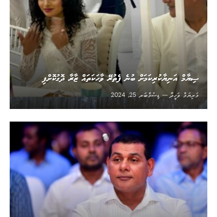
ސިޔާމް އަނިޔާކުރިކަމަށް ބުނެ ފެތުރޭ ވާހަކަތައް ޒާރާ ދޮގުކޮށްފި
މަރިޔަމް ވަހީދާ
ޑިސެމްބަރ 25, 2024