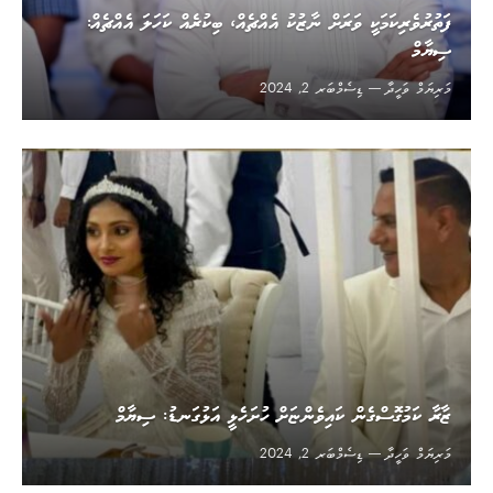
ފަތުރުވެރިކަމަކީ ވަރަށް ނާޒުކު އެއްޗެއް، ބިކުރެއް ކަހަލަ އެއްޗެއް:
ސިޔާމް
މަރިޔަމް ވަހީދާ
ޑިސެމްބަރ 2, 2024
ޒާރާ ކަމުގޮސްގެން ކައިވެންޏަށް ހުށަހެޅީ އަޅުގަނޑު: ސިޔާމް
މަރިޔަމް ވަހީދާ
ޑިސެމްބަރ 2, 2024