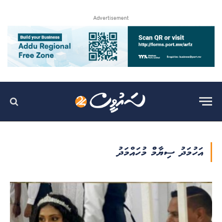
Advertisement
އަހުމަދު ސިޔާމްް މުހައްމަދު