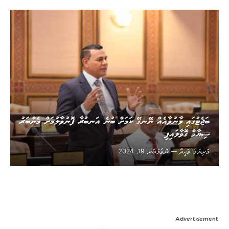
ބަޖެޓުގައި ވާނުވާއެއް ނޭނގޭ ކަމަށް ބުނެ އަނބުރާ ފޮނުވާލުމަށް މެންބަރު
ސިޔާމް ގޮވާލައިފި
މަރިޔަމް ވަހީދާ
ނޮވެމްބަރ 19, 2024
Advertisement