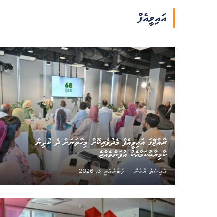
އައިވީއެފް
ރާއްޖޭގަ އައިވީއެފް މެދުވެރިކޮށް މިހާތަނަށް ދެ ކުދިން
ކާމިޔާބުކަމާއެކު އުފަންވެއްޖެ
އައިޝަތު ޔުމްނާ
ފެބްރުއަރީ 3, 2026