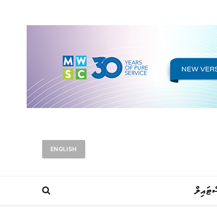
ENGLISH
ްޓައިލް