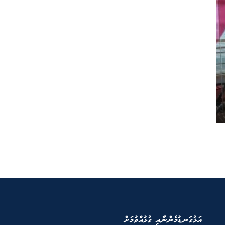
އަޅުގަނޑުމެންނާއި ގުޅުއްވުމަށް