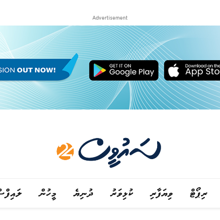
Advertisement
ރިޕޯޓް
ވިޔަފާރި
ކުޅިވަރު
ދުނިޔެ
މީހުން
ލައިފްސ