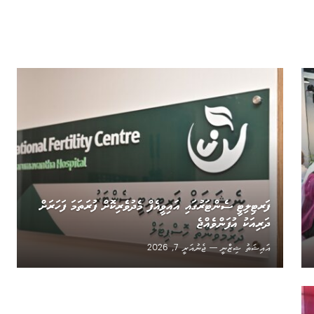
ފަރޓިލިޓީ ސެންޓަރުގައި އައިވީއެފް މެދުވެެރިކޮށް ފުރަތަމަ ފަހަރަށް
ދަރިއަކު އުފަންވެއްޖެ
އައިޝަތު ޝިޒްނީ
ޖެނުއަރީ 7, 2026