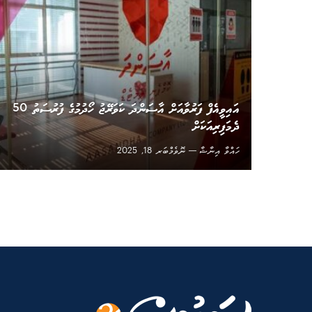
އައިވީއެފް ފަރުވާއަށް އާސަންދަ ކަވަރޭޖު ހޯދުމުގެ ފުރުސަތު 50
ދެމަފިރިއަކަށް
ހައްވާ އިނާޝާ
ނޮވެމްބަރ 18, 2025