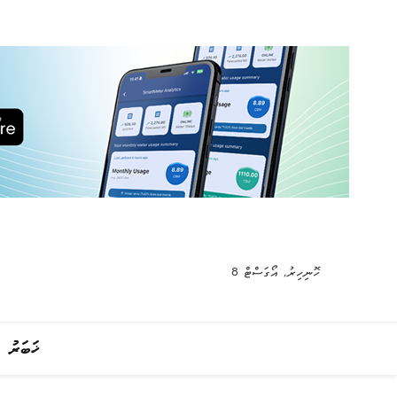
ހޮނިހިރު, އޯގަސްޓް 8
ޚަބަރު