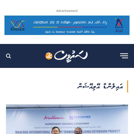
Advertisement
އައިލެންޑް އޭވިއޭޝަން