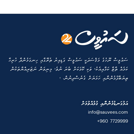
ސައުވީސް ނޫހުގެ މަޤްސަދަކީ ސައުވީސް ގަޑިއިރު ތެރޭގާއި ހިނގަމުންދާ ހުރިހާ
ކަމެއް ތާޒާ ކަމާއިއެކު، ވަކި ކޮޅަކަށް ބުރަ ނުވެ، މިނިވަން ނަޒަރިއްޔާތަކުން
ތިޔަބޭފުޅުންނާއި ހަމަޔަށް ގެނެސްދިނުން. ،
އަޅުގަނޑުމެންނާއި ގުޅުއްވުމަށް
info@sauvees.com
7729999 960+