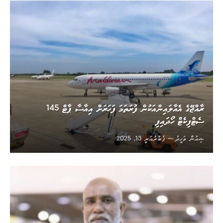
ރާއްޖޭގެ އެއާލައިންއަކުން ފުރަތަމަ ފަހަރަށް އިއާސާ ޕާޓް 145
ސެޓްފިކެޓް ހޯދައިފި
ޝިއުނާ ވަހީދު
ފެބްރުއަރީ 13, 2025