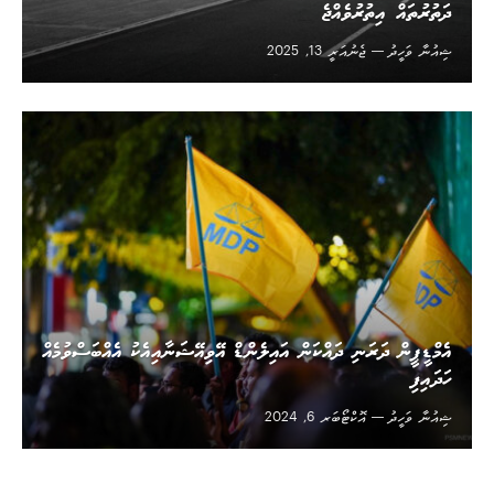
ދަތުރުތައް އިތުރުވެއްޖެ
ޝިއުނާ ވަހީދު
ޖެނުއަރީ 13, 2025
އެމްޑީޕީން ދަރަނި ދައްކަން އައިލެންޑް އޭވިއޭޝަނާއިއެކު އެއްބަސްވުމެއް
ހަދައިފި
ޝިއުނާ ވަހީދު
އޮކްޓޯބަރ 6, 2024