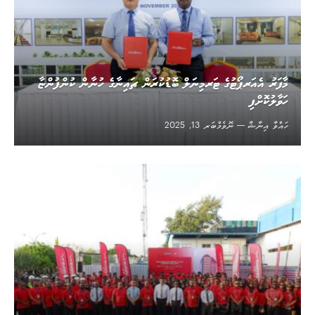
މާފަރު އެއަރޕޯޓުގެ ޓަރމިނަލް ބޮޑުކުރަން ޗައިނާގެ ހުނާން ކުންފުންޏާ
ހަވާލުކޮށްފި
ހައްވާ އިނާޝާ
ނޮވެމްބަރ 13, 2025