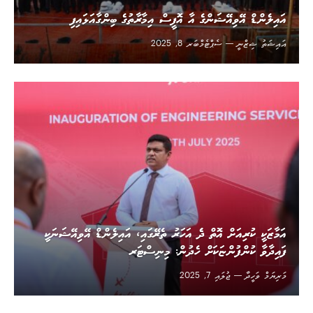
އައިލެންޑް އޭވިއޭޝަންގެ އާ އޮފީސް އިމާރާތުގެ ބިންގާއަޅައިފި
އައިޝަތު ޝިޒްނީ
ސެޕްޓެމްބަރ 8, 2025
އަމާޒަކީ ކުރިއަށް އޮތް ދެެ އަހަރު ތެރޭގައި، އައިލެންޑް އޭވިއޭޝަނަކީ
ފައިދާވާ ކުންފުންޏަކަށް ހެދުން: މިނިސްޓަރ
މަރިޔަމް ވަހީދާ
ޖުލައި 7, 2025