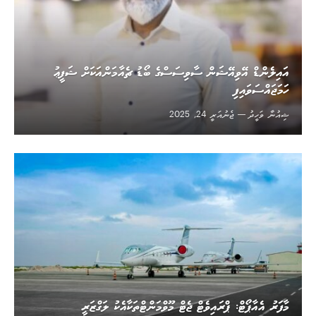
އައިލެންޑް އޭވިއޭޝަން ސާވިސަސްގެ ބޯޑު ޗެއާމަންއަކަށް ޝަފީޢު
ހަމަޖައްސަވައިފި
ޝިއުނާ ވަހީދު
ޖެނުއަރީ 24, 2025
މާފަރު އެއާޕޯޓް: ޕްރައިވެޓް ޖެޓް މޫވްމަންޓްތަކާއެކު ލަގްޒަރީ