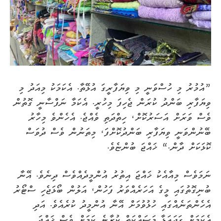
”އުމުރު މި ހުސްވަނީ މި ވިޔަފާރީގަ އުޅޭތާ. އެކަމަކު މިއަދު މި
ވިޔަފާރި ބަންދު ކުރަން ޖެހިފަ މިހުރީ. އެކަމާ ނަފްސާނީ ގޮތުން
ވެސް ވަރަށް އަސަރުކޮށް، ހިތްދަތި ވެއްޖެ. އެހެންވެ މިހާރު
ބޭނުންވަނީ ވިޔަފާރި ބަންދުކޮށްފަ، މިތަނުން ވެސް ދުވަސް
ކޮޅަކަށް ދާން.“ ޚައްޖަ ބުންޏެވެ.
ނަމަވެސް މިއާއެކު ޚައްޖަ އިތުރު އުންމީދެއްވެސް ދިނެވެ. އޭނާ
ބުނިގޮތުގައި މީގެ އަހަރެއްވަރު ފަހުން، އަލުން ބޯޅަޖެހި ސްޓޯރު
އެހެންތަނެއްގައި ހުޅުވުމަށް އޭނާ އުންމީދު ކުރެއެވެ. އަދި
އެކަމަށް ގަދައަޅާ މަސައްކަތް ކުރާނެ ކަމަށް ވެސް ޚައްޖަ