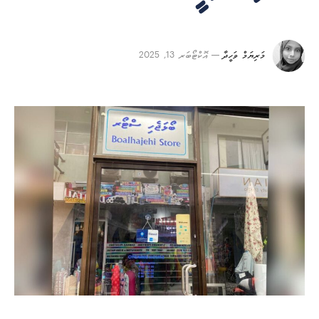
މަރިޔަމް ވަހީދާ
އޮކްޓޯބަރ 13, 2025