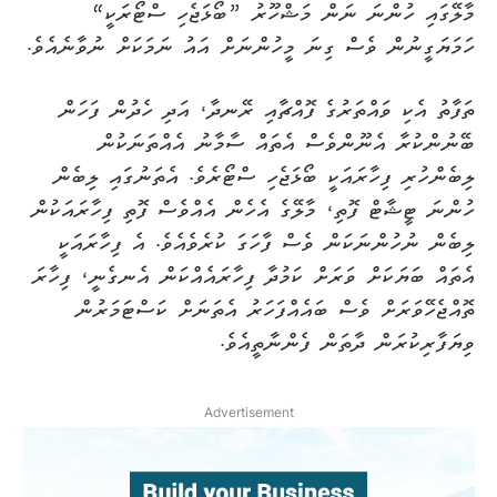
މާލޭގައި ހުންނަ ނަން މަޝްހޫރު ”ބޯޅަޖެހި ސްޓޯރަކީ“
ހަމަޔަގީނުން ވެސް ގިނަ މީހުންނަށް އައު ނަމަކަށް ނުވާނެއެވެ.
ތަފާތު އެކި ވައްތަރުގެ ފޮއްޗާއި ރޭނދާ، އަދި ހެދުން ފަހަން
ބޭނުންކުރާ އެނޫންވެސް އެތައް ސާމާނު އެއްތަނަކުން
ލިބެންހުރި ފިހާރައަކީ ބޯޅަޖެހި ސްޓޯރެވެ. އެތަނުގައި ލިބެން
ހުންނަ ޓީޝާޓް ފޮތި، މާލޭގެ އެހެން އެއްވެސް ފޮތި ފިހާރައަކުން
ލިބެން ނުހުންނަކަން ވެސް ފާހަގަ ކުރެވެއެވެ. އެ ފިހާރައަކީ
އެތައް ބަޔަކަށް ވަރަށް ކަމުދާ ފިހާރައެއްކަން އެނގެނީ، ފިހާރަ
ތޮއްޖެހޭވަރަށް ވެސް ބައެއްފަހަރު އެތަނަށް ކަސްޓަމަރުން
ވިޔަފާރިކުރަން ދާތަން ފެންނާތީއެވެ.
Advertisement