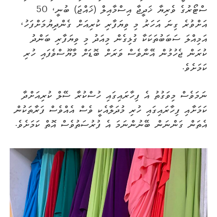
ސްޓޯރުގެ ވެރިޔާ ޚަދީޖާ އިސްމާއިލް (ޚައްޖަ) ބުނީ، 50
އަށްވުރެ ގިނަ އަހަރު މި ވިޔަފާރި ކުރިއަށް ގެންދިޔުމަށްފަހު،
އަމިއްލަ ސަބަބުތަކަކާ ގުޅިގެން މިއަދު މި ވިޔަފާރި ބަންދު
ކުރަން ޖެހުމުން އޭނާވެސް ވަރަށް ބޮޑަށް މާޔޫސްވެފައި ހުރި
ކަމަށެވެ.
ނަމަވެސް މިވަގުތު އެ ފިހާރައިގައި ހުސްކުރާ ސޭލް ކުރިއަށްދާ
ކަމަށާއި ފިހާރައިގައި ހުރި މުދަލާއެކީ ވެސް އެއްވެސް ފަރާތަކުން
އެތަން ގަންނަން ބޭނުންނަމަ އެ ފުރުސަތުވެސް އޮތް ކަމަށެވެ.