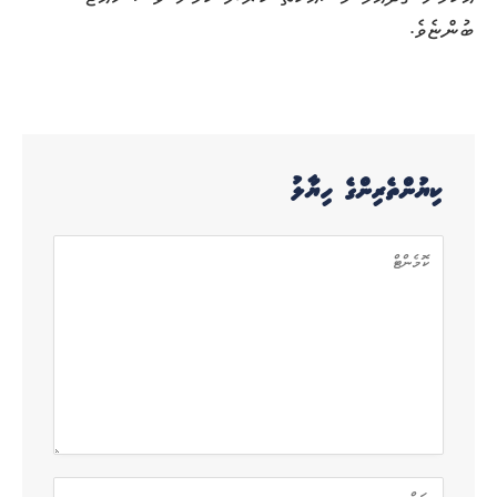
ބުންޏެވެ.
ކިޔުންތެރިންގެ ހިޔާލު