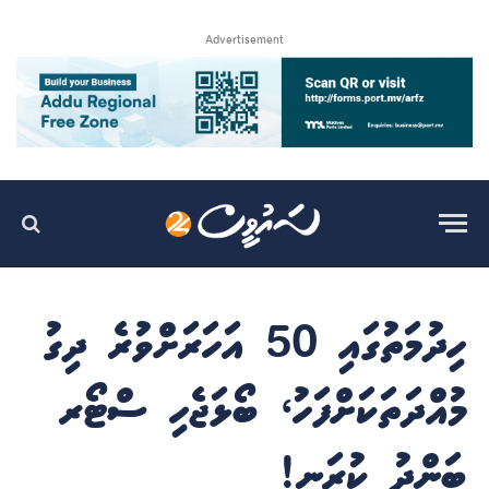
Advertisement
ހިދުމަތުގައި 50 އަހަރަށްވުރެ ދިގު
މުއްދަތަކަށްފަހު، ބޯޅަޖެހި ސްޓޯރ
ބަންދު ކުރަނީ!