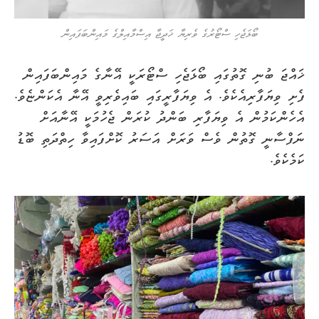
ބޯޅަޖެހި ސްޓޯރުގެ ވެރިޔާ ޚަދީޖާ އިސްމާއިލްގެ މައިންބަފައިން
ޚައްޖަ ބުނި ގޮތުގައި ބޯޅަޖެހި ސްޓޯރަކީ އޭނާގެ މައިންބަފައިން
ފެށި ވިޔަފާރިއެކެވެ. އެ ވިޔަފާރީގައި ބައިވެރިވީ އޭނާ އެކަންޏެވެ.
އެހެންކަމުން އެ ވިޔަފާރި ބަންދު ކުރަން ޖެހުމަކީ އޭނާއަށް
ނަފްސާނީ ގޮތުން ވެސް ވަރަށް އަސަރު ކޮށްފައިވާ ހިތްދަތި ބޮޑު
ކަމެކެވެ.