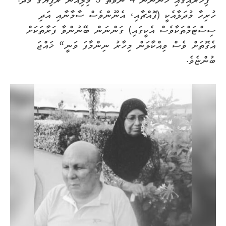
”ފިހާރައިގައި ހުންނާނެ 4 ނުވަތަ 5 މިލިއަން ރުފިޔާގެ މުދާ.
ހުރިހާ މުދަލާއެކީ (ފޮއްޗާއި، އެނޫންވެސް ސާމާނާއި އަދި
ސިސްޓަމްތަކާވެސް އެކީގައި) ގަންނަން ބޭނުންވާ ފަރާތަކަށް
އެގޮތަށް ވެސް ވިއްކާލަން މިހާރު ނިންމާފަ ވަނީ“ ޚައްޖަ
ބުންޏެވެ.