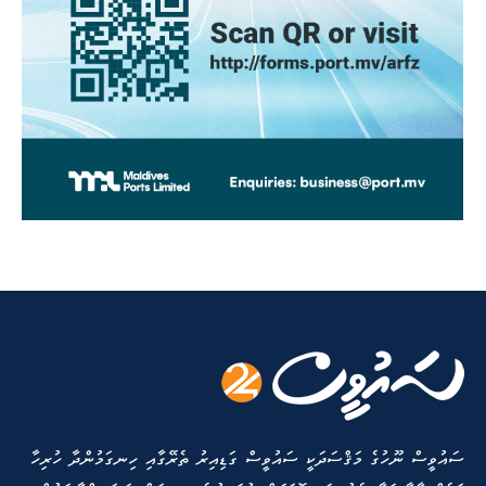
ސައުވީސް ނޫހުގެ މަޤްސަދަކީ ސައުވީސް ގަޑިއިރު ތެރޭގާއި ހިނގަމުންދާ ހުރިހާ