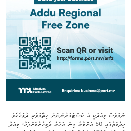
ނަމަވެސް މިއަދަކީ އެ ކަސްޓަމަރުންނަށް ހިތާމަވެރި ދުވަހެކެވެ.
ހިދުމަތުގައި 50 އަށްވުރެ ގިނަ އަހަރު ދެމިހުރުމަށްފަހު، މިއަދު