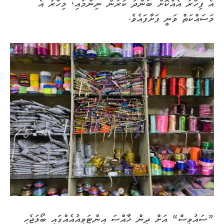
އެ ފިހާރަ އެއްކޮށް ބަންދު ކުރަން ނިންމައި، މިހާރު އެ
މަސައްކަތް ވަނީ ފަށާފައެވެ.
”ސައުވީސް“ އަށް ދިން ޚާއްސަ އިންޓަވިއުއެއްގައި ބޯޅަޖެހި