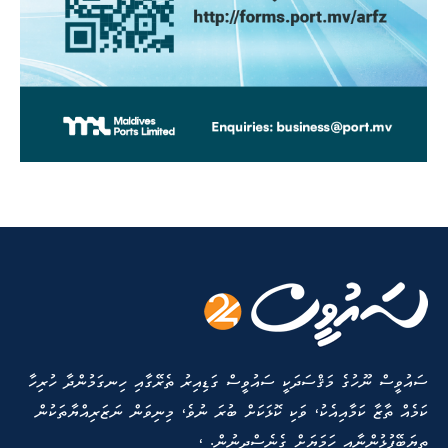
ސައުވީސް ނޫހުގެ މަޤްސަދަކީ ސައުވީސް ގަޑިއިރު ތެރޭގާއި ހިނގަމުންދާ ހުރިހާ
ކަމެއް ތާޒާ ކަމާއިއެކު، ވަކި ކޮޅަކަށް ބުރަ ނުވެ، މިނިވަން ނަޒަރިއްޔާތަކުން
ތިޔަބޭފުޅުންނާއި ހަމަޔަށް ގެނެސްދިނުން. ،