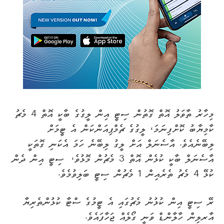
މިހާރު ތާވަލު އޮތް ގޮތުން ސިޓީ އިން ލީގުގެ ބާކީ އޮތް 4 މެޗު
ކާމިޔާބު ކޮށްފިނަމަ، ލީގުގެ ޗެމްޕިއަންކަން އެ ޓީމަށް
ލިބޭނެއެވެ. އާސެނަލް އަށް ލީގު ލިބޭނެ ހަމަ އެކަނި ގޮތަކީ
އާސެނަލް ބާކީ ކުޅެން އޮތް 3 މެޗުން މޮޅުވެ، ސިޓީ އިން ދެން
ކުޅޭ 4 މެޗު ތެރެއިން 1 މެޗުން ސިޓީ ބަލިވުމެވެ.
ރޭ ސިޓީ އިން ކުޅުނު މެޗުގައި އެ ޓީމުގެ ސްޓާ ކުޅުންތެރިޔާ
އާރލިން ހާލާންޑް ވަނީ ގޯލެއް ޖަހާފައެވެ.