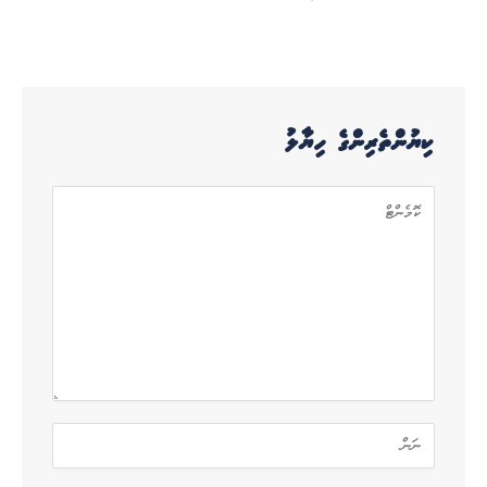
ކިޔުންތެރިންގެ ހިޔާލު