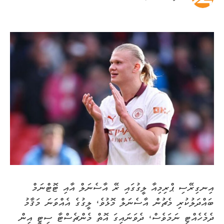
އިނގިރޭސި ޕްރިމިއާ ލީގުގައި ރޭ އާސެނަލް އާއި ޓޮޓްނަމް
ބައްދަލުކުރި މެޗުން އާސެނަލް މޮޅުވެ، ލީގުގެ އެއްވަނަ މަޤާމު
ދެމެހެއްޓި ނަމަވެސް، ދެވަނައިގަ އޮތް މެންޗެސްޓާ ސިޓީ އިން