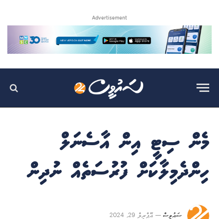
Advertisement
މެން ސިޓީ އިން އާސެނަލް
ހިންދެމިލާކަށް ފުރުސަތެއް ނުދިން
ސައުވީސް
އޭޕްރިލް 29, 2024