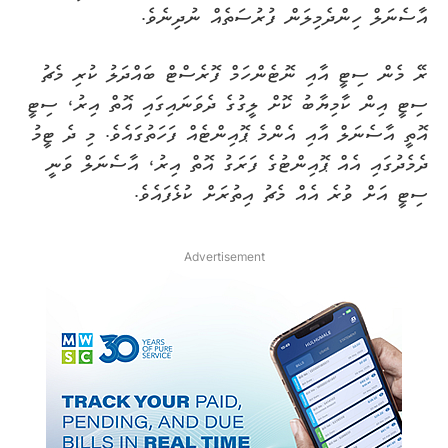
އާސެނަލް ހިންދެމިލަން ފުރުސަތެއް ނުދިނެވެ.
ރޭ މެން ސިޓީ އާއި ނޮޓެންހަމް ފޮރެސްޓް ބައްދަލު ކުރި މެޗު
ސިޓީ އިން ކާމިޔާބު ކޮށް ލީގުގެ ދެވަނައިގައި އޮތް އިރު، ސިޓީ
އޮތީ އާސެނަލް އާއި އެންމެ ޕޮއިންޓެއް ފަހަތުގައެވެ. މި ދެ ޓީމު
ދެމެދުގައި އެއް ޕޮއިންޓުގެ ފަރަގު އޮތް އިރު، އާސެނަލް ވަނީ
ސިޓީ އަށް ވުރެ އެއް މެޗު އިތުރަށް ކުޅެފައެވެ.
Advertisement