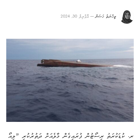
ޒިހްނަތު ހަސަން
އޭޕްރިލް 30, 2024
ރ. ކުޑަކުރަތު ރިސޯޓުން ފުރައިގެން މާލެއަށް ދަތުރުކުރި ”ލިއޯ