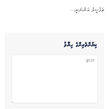
ތަފުސީލު އަންނަނީ…
ކިޔުންތެރިންގެ ހިޔާލު