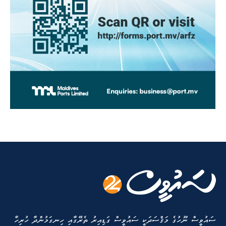
ސައުވީސް ނޫހުގެ މަޤްސަދަކީ ސައުވީސް ގަޑިއިރު ތެރޭގާއި ހިނގަމުންދާ ހުރިހާ