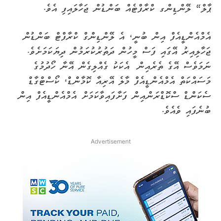
ޕާލް“ ލޭންޑިންގ ކްރާފްޓެއް ބަންޑުން ޖަހާލައިފި އެވެ.
އެމްއެންޑީއެފް އިން ބުނީ، އެ ލޭންޑިންގް ކްރާފްޓް ބަންޑުން
ޖަހާލިއިރު އޭގައި ފަސް މީހުން ދަތުރުކުރަމުން ދިޔަކަމަށެވެ.
ނަމަވެސް އޭގެ ތެރެއިން އެކަކު ގެއްލިގެން އޭނާ ހޯދުމުގެ
މަސައްކަތް އެމްއެންޑީއެފް މާލެ އޭރިއާ ކޮމާންޑް، ކޯސްޓްގާޑް
ސެކަންޑް ސްކޮޑްރަންއިން ފަށާފައިވާކަމަށް އެމްއެންޑީއެފް އިން
ބުނެފައި ވެއެވެ.
Advertisement