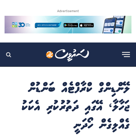
Advertisement
ލޭންޑިންގް ކްރާފްޓެއް ބަންޑުން
ޖަހާލާ، އޭގައި ދަތުރުކުރި އެކަކު
ގެއްލިގެން ހޯދަނީ