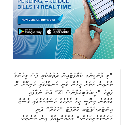
”މި ލޭންޑިންގ ކްރާފްޓްއިން ދަތުރުކުރި ފަސް މީހުންގެ
ތެރެއިން ހަތަރު މީހުން ވަނީ ކަނޑުވެފައި ވަނިކޮށް ރޭ
ފަތިހު ”ސީއެމްބިއުލާންސް 21“ އަށް ނަގާފައި.
ގެއްލުނު ބިދޭސީ މީހާ ހޯދުމުގެ މަސައްކަތުގައި ފާސްޓް
އިންޓަރސެޕްޓަރ ކްރާފްޓް ”ހަކުރާ“ ދަނީ
ހަރަކާތްތެރިވަމުން.“ އެމްއެންޑީއެފް އިން ބުންޏެވެ.