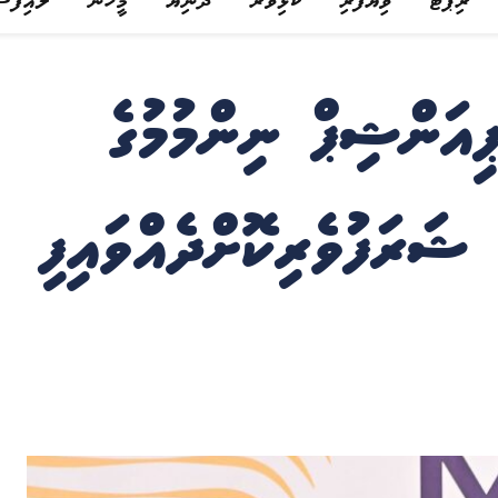
ރިޕޯޓް
ވިޔަފާރި
ކުޅިވަރު
ދުނިޔެ
މީހުން
ލައިފްސ
ިއަންޝިޕް ނިންމުމުގެ
ޝަރަފުވެރިކޮށްދެއްވައިފި