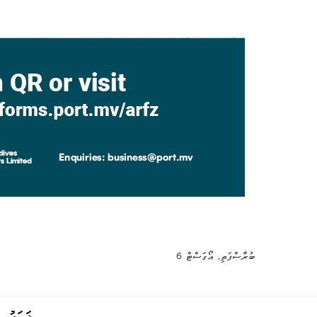
ބުރާސްފަތި, އޯގަސްޓް 6