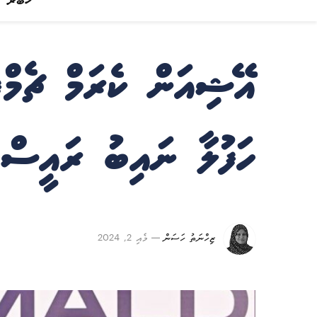
ޚަބަރު
އޭޝިއަން ކެރަމް ޗެމްޕ
ހަފުލާ ނައިބު ރައީސް 
ޒިހްނަތު ހަސަން
މެއި 2, 2024