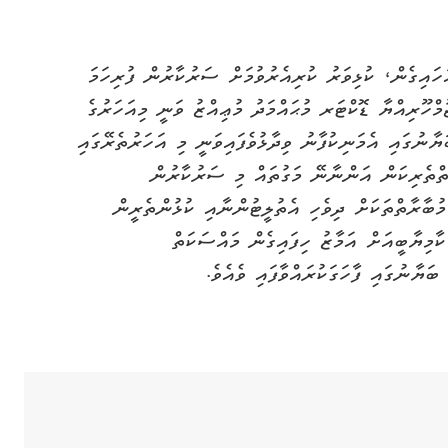
ހައިގެން، ކުޅިވަރު ކުރިއެރުވުމަށް ސަރުކާރުން ފުރިހަމަ
ްހޫރިއްޔާ ޑޮކްޓަރ މުޙައްމަދު މުޢިއްޒު ވަނީ މިއަހަރުގެ
ނުގައި އެމަނިކުފާނު ވިދާޅުވެފައިވަނީ މި އަހަރުތެރޭގައި
ތްތެރިކަން އަންނާނޭ މަގުތައް މި ސަރުކާރުން
 މުބާރާތްތަކަށް ދިވެހި އެތުލީޓުންނާއި ކުޅުންތެރީން
ާމިޔާބީއަށް އަމާޒު ހިފައިގެން މައްސަކަތް
ަޔާނުގައި ފާހަގަކުރައްވާފައި ވެއެވެ.