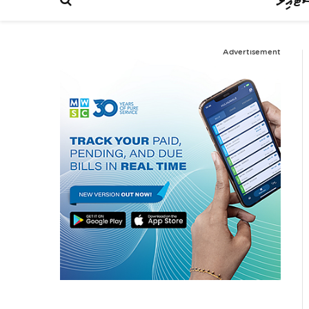
ްޓައިލް
Advertisement