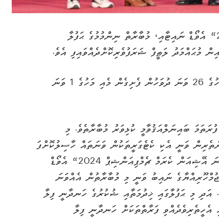
”ހަ ވަނަ އޭޝިއަން ކެރަމް ޗެމްޕިއަންޝިޕް 2024“ އެވޯޑް ނައިޓާއި، މުބާރާތް ނިންމުމުގެ ޙަފުލާ
ް މުޙައްމަދު ލަޠީފް ޝަރަފުވެރިކޮށްދެއްވައިފި އެވެ.
މި މުބާރާތް ކުރިއަށް ގެންގޮސްފައިވަނީ އެޕްރީލް މަހުގެ 26 ވަނަ ދުވަހުން ފެށިގެން މެއި މަހުގެ 1 ވަނަ
ުރަތަމަ ބައިނަލްއަޤުވާމީ ކުޅިވަރު މުބާރާތެވެ. މި
ންތެރިން ވަނީ އެކި ކެޓެގަރީތަކުން ވަނަތައް ހާސިލުކޮށްފަ
އެވެ. ސޯޝަލް ސެންޓަރުގައި ކުރިއަށްދިޔަ ”ހަ ވަނަ އޭޝިއަން ކެރަމް ޗެމްޕިއަންޝިޕް 2024“ އެވޯޑް
ޖުމްހޫރިއްޔާގެ ނައިބު ވަނީ މި މުބާރާތުން އެއްވަނަ
. އަދި މި ޙަފުލާގައި ޚިދުމަތާއި ޝުކުރުގެ ހަނދާނީ ފިލާ
ި އެހީތެރިވެދެއްވި ފަރާތްތަކަށް ހަނދާނީ ފިލާ