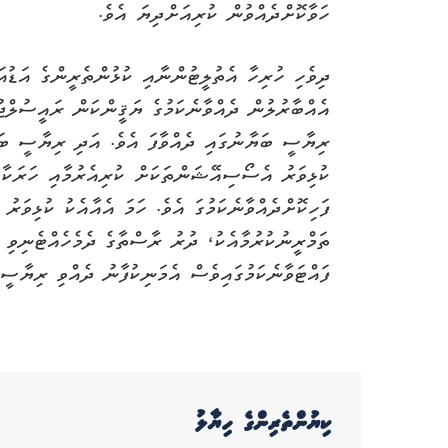
ހަވާކޮށްދެއްވުން ކުރިއަށްދިޔަ އެވެ.
ދިވެހި ހުރިހާ އެތުލީޓުންނާއި ކުޅުންތެރީންގެ އަޑުއަ
އެއްބާރުލުން ދެއްވާނެކަމުގެ ޔަޤީންކަން ރައީސުލްޖުމ
ރިޔާސީ ބަޔާނުގައި ދެއްވާފަ އެވެ. އަދި ރިޔާސީ ބަޔާ
ކުޅިވަރު އެސޯސިއޭޝަންތަކަށް ކުރިއެރުމާއި ހަރަކާ
ފަހިކޮށްދެއްވާނެކަމުގަ އެވެ. ހަމަ އެއާއެކު ކުޅިވަރު
ތަމްރީނުކުރުމާއެކު، ދުރު ރާސްތާގެ ދެމެހެއްޓެނިވި ކ
ފައްޓަވާނެކަމުގައިވެސް އެމަނިކުފާނު ދެއްވި ރިޔާސީ ބ
ކިޔުންތެރިންގެ ހިޔާލު