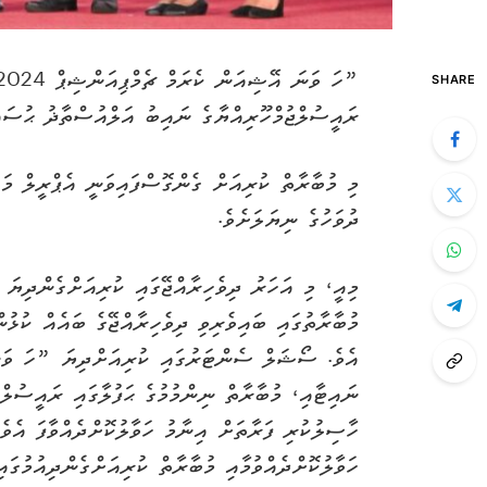
SHARE
ރައީސުލްޖުމްހޫރިއްޔާގެ ނައިބު އަލްއުސްތާޛު ޙުސައިނ
ދުވަހުގެ ނިޔަލަށެވެ.
މިއީ، މި އަހަރު ދިވެހިރާއްޖޭގައި ކުރިއަށްގެންދިޔަ ފ
މުބާރާތުގައި ބައިވެރިވި ދިވެހިރާއްޖޭގެ ބައެއް ކުޅު
ނައިޓާއި، މުބާރާތް ނިންމުމުގެ ޙަފުލާގައި ރައީސުލް
ހާސިލުކުރި ފަރާތަށް އިނާމު ހަވާލުކޮށްދެއްވާފަ އެވެ
ހަވާލުކޮށްދެއްވުމާއި މުބާރާތް ކުރިއަށްގެންދިއުމުގައ