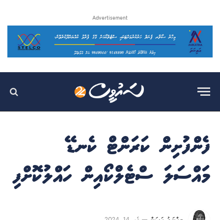
Advertisement
ފެންފުށިން ކަރަންޓް ކެނޑޭ
މައްސަލަ ސްޓެލްކޯއިން ހައްލުކޮށްފި