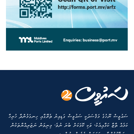
ސައުވީސް ނޫހުގެ މަޤްސަދަކީ ސައުވީސް ގަޑިއިރު ތެރޭގާއި ހިނގަމުންދާ ހުރިހާ
ކަމެއް ތާޒާ ކަމާއިއެކު، ވަކި ކޮޅަކަށް ބުރަ ނުވެ، މިނިވަން ނަޒަރިއްޔާތަކުން