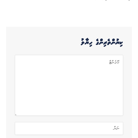
ކިޔުންތެރިންގެ ހިޔާލު