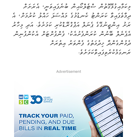
މިކަމާއިގުޅޭގޮތުން ސްޓެލްކޯއިން ބުނެފައިވަނީ، އެރަށަށް
ދިމާވެފައިވާ ކަރަންޓު ކެނޑުމުގެ މައްސަލަ ހައްލު ކުރުމަށް، އެ
ރަށު އިންޖީނުގޭގެ ޕެނަލް އަޕްގްރޭޑްކުރި ކަމަށެވެ. އަދި މިހާރު
އެޕެނެލް ބޭނުން ކުރަންފެށުއެކު، ފެންފުށްޓަށް އެކުންފުނިން
ދެމުންގެންދާ ޚިދުމަތުގެ ފެންވަރު އިތުރަށް
ރަނގަޅުކުރެވިފައިވާކަމަށެވެ.
Advertisement