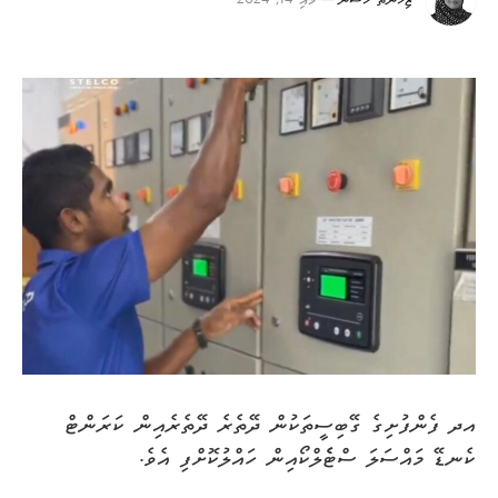
ޒިހްނަތު ހަސަން
މެއި 14, 2024
އދ ފެންފުށިގެ ގޭބިސީތަކުން ދޭތެރެ ދޭތެރެއިން ކަރަންޓް
ކެނޑޭ މައްސަލަ ސްޓެެލްކޯއިން ހައްލުކޮށްފި އެވެ.