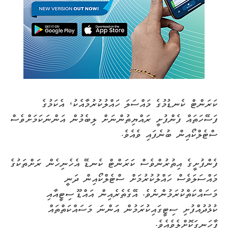
ކަރަންޓް ކެނޑުމުގެ މައްސަލަ ހައްލުކުރުމާއެކު، އެކަމުގެ
ފަސޭހަތައް ފެންފުށީ ރައްޔިތުންނަށް ލިބެމުން އަންނަކަމަށްވެސް
ސްޓެލްކޯއިން ބުނެފައި ވެއެވެ.
ފެންފުށީގެ އިތުރުންވެސް ކަރަންޓް ކެނޑޭ އެހެނިހެން ރަށްތަކުގެ
މައްސަލަވެސް ހައްލުކުރުމަށް ސްޓެލްކޯއިން ދަނީ
މަސައްކަތްކުރަމުންނެވެ. އޭގެތެރެއިން އައްޑޫ ސިޓީއާއި
ކުޅުދުއްފުށި ސިޓީގައިކުރަމުން އަންނަ މަސައްކަތްތައް
ފާހަނގަކޮށްލެވެއެވެ.