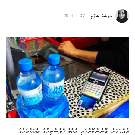
އައިޝަތު ޝިޒްނީ
ޖޫން 9, 2026
އެއްފަހަރު ބޭނުންކޮށްފައި އުކާލާ ޕްލާސްޓިކުގެ ބާވަތްތަކުގެ