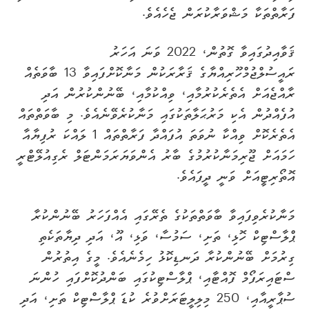
ފަރާތްތަކާ މަޝްވަރާކުރަން ޖެހެއެވެ.
ޤަވާއިދުގައިވާ ގޮތުން، 2022 ވަނަ އަހަރު
ރައީސުލްޖުމްހޫރިއްޔާގެ ޤަރާރަކުން މަނާކޮށްފައިވާ 13 ބާވަތެއް
ރާއްޖެއަށް އެތެރެކުރުމާއި، ވިއްކުމާއި، ބޭނުންކުރުން އަދި
އުފެއްދުން އެކި މަރުޙަލާތަކުގައި މަނާކުރެވޭނެއެވެ. މި ބާވަތްތައް
އެތެރެކޮށް ވިއްކާ ނުވަތަ އުފައްދާ ފަރާތްތައް 1 ލައްކަ ރުފިޔާއާ
ހަމައަށް ޖޫރިމަނާކުރުމުގެ ބާރު އެންވަޔަރަމަންޓަލް ރެގިއުލޭޓްރީ
އޮތޯރިޓީއަށް ވަނީ ދީފައެވެ.
މަނާކުރެވިފައިވާ ބާވަތްތަކުގެ ތެރޭގައި އެއްފަހަރު ބޭނުންކުރާ
ޕްލާސްޓިކް ހޮޅި، ތަށި، ސަމުސާ، ވަޅި، އޫ، އަދި ދިޔާތަކެތި
ގިރުމަށް ބޭނުންކުރާ ދަނޑިކޮޅު ހިމެނެއެވެ. މީގެ އިތުރުން
ސްޓައިރަފޯމް ފޮއްޓާއި، ޕްލާސްޓިކުގައި ބަންދުކޮށްފައި ހުންނަ
ސުޕާރީއާއި، 250 މިލިލީޓަރަށްވުރެ ކުޑަ ޕްލާސްޓިކް ތަށި، އަދި