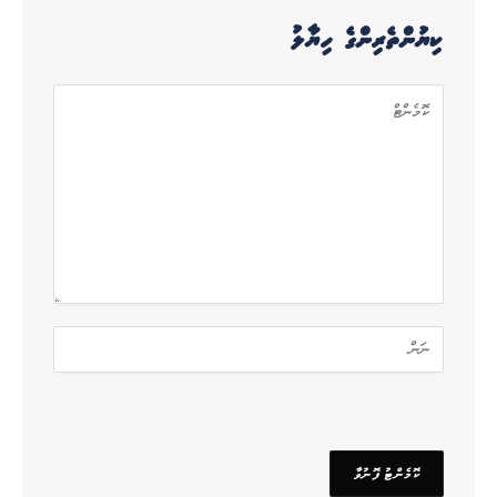
ކިޔުންތެރިންގެ ހިޔާލު