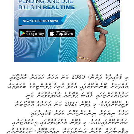
މި ޤަވާއިދުގެ ދަށުން، 2030 ވަނަ އަހަރާ ހަމައަށް ރާއްޖޭގައި
އެއްފަހަރު ބޭނުންކޮށްފައި އުކާލާ ހުރިހާ ޕްލާސްޓިކުގެ ބާވަތްތައް
މަދުކުރުމަށްޓަކައި ޚާއްޞަ ޕްލޭނެއް އެކުލަވާލުމަށް ވަނީ
ލާޒިމްކޮށްފައެވެ. މި ޕްލޭން 2027 ވަނަ އަހަރުގެ އޮކްޓޯބަރު
މަހުގެ ނިޔަލަށް ނިންމަންޖެހޭނެ ކަމަށް ޤަވާއިދުގައި
ބަޔާންކޮށްފައިވެއެވެ. މި ޕްލޭން އެކުލަވާލުމުގައި ތިމާވެއްޓަށާއި
އިޤްތިޞާދަށް ކުރާނެ އަސަރުތަކަށް ރިޢާޔަތްކޮށް، ކަމާގުޅުންހުރި