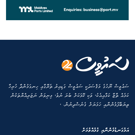
ސައުވީސް ނޫހުގެ މަޤްސަދަކީ ސައުވީސް ގަޑިއިރު ތެރޭގާއި ހިނގަމުންދާ ހުރިހާ
ކަމެއް ތާޒާ ކަމާއިއެކު، ވަކި ކޮޅަކަށް ބުރަ ނުވެ، މިނިވަން ނަޒަރިއްޔާތަކުން
ތިޔަބޭފުޅުންނާއި ހަމަޔަށް ގެނެސްދިނުން. ،
އަޅުގަނޑުމެންނާއި ގުޅުއްވުމަށް