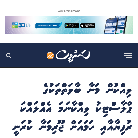
Advertisement
ވިއްކުން މަނާ ބާވަތްތަކުގެ
ޕްލާސްޓިކު ވިއްކާނަމަ އެއްލައްކަ
ރުފިޔާއާއި ހަމައަށް ޖޫރިމަނާ ކުރަނީ