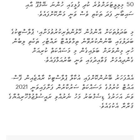
50 މިލިލީޓަރަށްވުރެ ކުދި ފުޅީގައި ހުންނަ ޝޭމްޕޫ އާއި
ސައިބޯނި ފަދަ ތަކެތި ވެސް ވަނީ މަނާކޮށްފައެވެ.
މި ބަދަލުތަކަށް އާންމުން ހޭލުންތެރިކުރުވުމަށާއި، ޕްލާސްޓިކުގެ
ބަދަލުގައި ބޭނުންކުރެވޭނެ ތިމާވެއްޓާ ރައްޓެހި ތަކެތި ލިބެން
ހުރި މިންވަރަށް ބަލައިގެން މި މަސައްކަތް ކުރިއަށް
ގެންދިއުމަށް ޤަވާއިދުގައި ވަނީ ބާރުއަޅާފައެވެ.
އެއްފަހަރު ބޭނުންކޮށްފައި އުކާލާ ޕްލާސްޓިކް ރާއްޖެއިން ފޭސް-
އައުޓް ކުރުމުގެ މަސައްކަތް ސަރުކާރުން ފަށާފައިވަނީ 2021
ވަނަ އަހަރުގެ ޑިސެމްބަރު މަހު ނެރުއްވި ރައީސުލްޖުމްހޫރިއްޔާގެ
ޤަރާރާ އެކުގައެވެ.