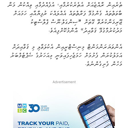
ތެރެއިން ރާއްޖެއަށް އެތެރެކުރުމާއި، އުފެއްދުމާއި ވިއްކުން މަނާ
ބާވަތްތައް ގެންގުޅޭ ފަރާތްތައް އެއްލައްކަ ރުފިޔާއާއި ހަމައަށް
ޖޫރިމަނާކުރެވޭ ގޮތަށް
”
ސިންގަލް-ޔޫސް ޕްލާސްޓިކު
މަދުކުރުމާގުޅޭ ޤަވާއިދު“ އާންމުކޮށްފިއެވެ.
އެންވަޔަރަންމަންޓް މިނިސްޓްރީއިން އެކުލަވާލި މި ޤަވާއިދަށް
އަމަލުކުރަން ފެށުމަށް ހަމަޖެހިފައިވަނީ މިއަހަރުގެ ސެޕްޓެމްބަރު
މަހުން ފެށިގެންނެވެ.
Advertisement