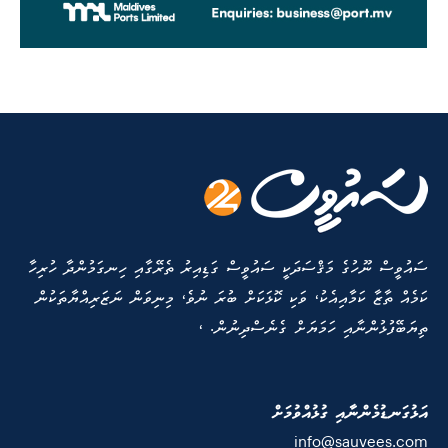
ސައުވީސް ނޫހުގެ މަޤްސަދަކީ ސައުވީސް ގަޑިއިރު ތެރޭގާއި ހިނގަމުންދާ ހުރިހާ
ކަމެއް ތާޒާ ކަމާއިއެކު، ވަކި ކޮޅަކަށް ބުރަ ނުވެ، މިނިވަން ނަޒަރިއްޔާތަކުން
ތިޔަބޭފުޅުންނާއި ހަމަޔަށް ގެނެސްދިނުން. ،
އަޅުގަނޑުމެންނާއި ގުޅުއްވުމަށް
info@sauvees.com