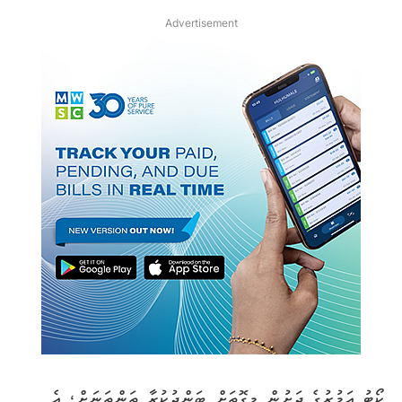
Advertisement
ކޯޓު އަމުރުގެ ދަށުން މިގޮތަށް ބަންދުކުރާ ތަންތަނަށް، އެ