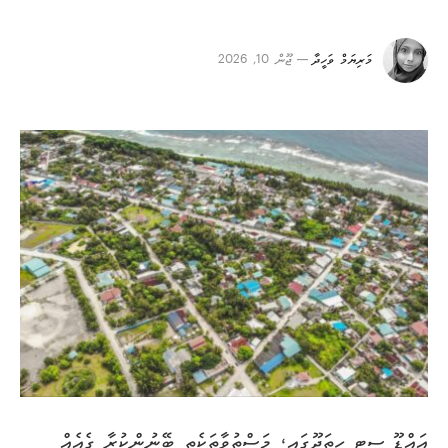
މަރިޔަމް ވަހީދާ
ޖޫން 10, 2026
އައްޑޫ ސިޓީ ހިތަދޫގައި، މަސްތުވާތަކެތި ބޭނުންކުރާ ގެއެއް