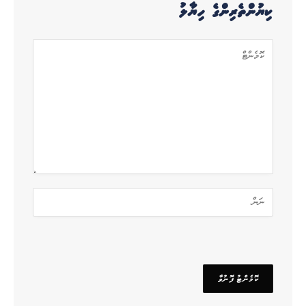
ކިޔުންތެރިންގެ ހިޔާލު