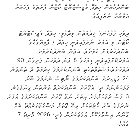
ބަންދުކުރަން ހިތަދޫ މެޖިސްޓްރޭޓް ކޯޓުން ފުރަތަމަ ފަހަރަށް
އަމުރެއް ނެރެފިއެވެ.
ދިވެހި ފުލުހުންގެ ޚިދުމަތުން ވިދާޅުވީ، ހިތަދޫ މެޖިސްޓްރޭޓް
ކޯޓުން މި އަމުރު ނެރެފައިވަނީ ހިތަދޫ / ލާމިޔާގެއާގެ
ބަންދުކުރުމަށް ކަމަށެވެ. އެތަން ބަންދުކުރުމަށް
އަމުރުކޮށްފައިވަނީ މިމަހުގެ 8 ވަނަ ދުވަހުން ފެށިގެން 90
ދުވަހަށެވެ.މަސްތުވާތަކެތި ބޭނުންކުރުމުގެ ޚިދުމަތް ދޭ ތަންތަން
24 ގަޑިއިރަށް ބަންދުކުރުމުގެ ނޯޓިސް ނެރުމުގެ ބާރު
ފުލުހުންނަށް ދީ، އެގޮތަށް ބަަންދުކުރެވޭ ތަންތަން ގިނަވެގެން
3 މަސް ދުވަހަށްވުރެ އިތުރު ނުވާ ގޮތަށް ބަންދުކުރުމުގެ އަމުރު
ނެރުމުގެ ބާރު ކޯޓުތަކަށް ލިބޭ ގޮތަށް މަސްތުވާތަކެއްޗާ ބެހޭ
ޤާނޫނު އިސްލާޙުކޮށް އަމަލުކުރަން ފެށީ، 2026 މާރިޗު 7
ގައެވެ.