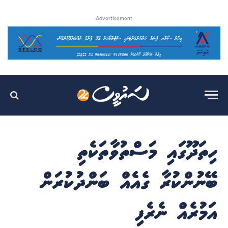
Advertisement
ހިތަދޫގައި މަސްތުވާތަކެތި
ބޭނުންކުރާ ގެއެއް ބަންދުކުރަން
އަމުރެއް ނެރެފި