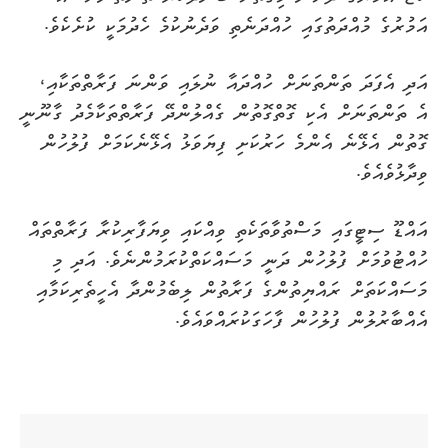
އަމުރުގެ މުއްދަތުގައި ހުއްދަނެތި ވަދެނުކުމެ ހެދުމަކީ ކުށެކެވެ.
އަދި އެފަދަ ތަންތަނަށް ހުއްދައާ ނުލައި ވަންނަ ފަރާތްތަކާއި،
އެ ތަންތަނަށް އެކި ގޮތްގޮތުން ގެއްލުންދޭ ފަރާތްތަކާމެދު ގާނޫނީ
ގޮތުން އެޅޭނެ އެންމެ ހަރުކަށި ފިޔަވަޅު އެޅޭނެކަމަށް ފުލުހުން
ވިދާޅުވެއެވެ.
އައްޑޫ ސިޓީގައި މަސްތުވާތަކެތި ވިއްކައި ވިޔަފާރިކުރާ ފަރާތްތައް
ހުއްޓުވުމަށް ފުލުހުން ދަނީ މަސައްކަތްކުރަމުންނެވެ. އަދި މި
މަސައްކަތަށް ރައްޔިތުންގެ ފަރާތުން ލިބެމުންދާ އެހީތެރިކަމާއި
އެއްބާރުލުން ފުލުހުން ފާހަގަކުރައްވައެވެ.