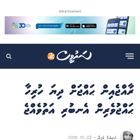
Advertisement
ރާއްޖެއިން ޙައްޖަށް ދިޔަ ހުރިހާ
ޙައްޖުވެރިން އެނބުރި އަތުވެއްޖެ
މަރިޔަމް ވަހީދާ
ޖޫން 10, 2026