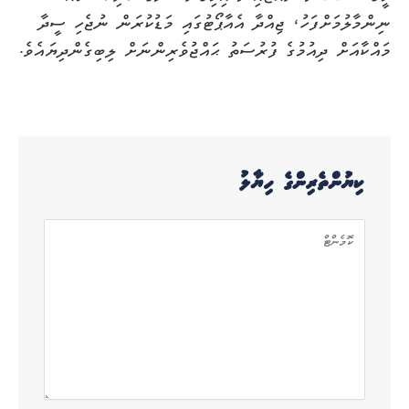
ނިންމާލުމަށްފަހު، ޖިއްދާ އެއާޕޯޓުގައި މަޑުކުރަން ނުޖެހި ސީދާ
މައްކާއަށް ދިއުމުގެ ފުރުސަތު ޙައްޖުވެރިންނަށް ލިބިގެންދިޔައެވެ.
ކިޔުންތެރިންގެ ހިޔާލު