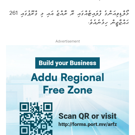
މޯލްޑިވިއަންގެ ފްލައިޓެއްގައި ރޭ ރާއްޖެ އައި މި ގްރޫޕުގައި 261
ޙައްޖާޖީން ހިމެނެއެވެ.
Advertisement