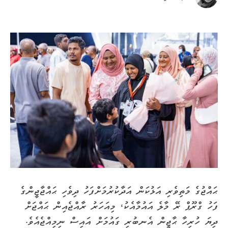
ޙައްޖުގެ މަތިވެރި އަޅުކަން އަދާކުރުމަށްފަހު ދިވެހި ޙައްޖާޖީންގެ
ފަހު ގްރޫޕް ރޭ މާލެ އައުމާއެކު، މިއަހަރު ރާއްޖެއިން ޙައްޖަށް
ދިޔަ ހުރިހާ ޙާޖީން އެނބުރި ގައުމަށް އައިސް ނިމިއްޖެއެވެ.