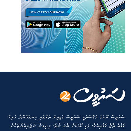
ސައުވީސް ނޫހުގެ މަޤްސަދަކީ ސައުވީސް ގަޑިއިރު ތެރޭގާއި ހިނގަމުންދާ ހުރިހާ
ކަމެއް ތާޒާ ކަމާއިއެކު، ވަކި ކޮޅަކަށް ބުރަ ނުވެ، މިނިވަން ނަޒަރިއްޔާތަކުން