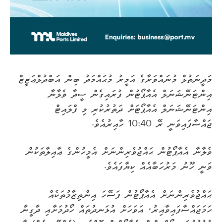
މަދީނަތުލް މުނައްވަރާގެ އަމީރު މުޙައްމަދު ބިން އަބްދުލްޢަޒީޒް
އިންޓަނޭޝަނަލް އެއާޕޯޓުން ފުރައިގެން ސީދާ ވެލާނާ
އިންޓަނޭޝަނަލް އެއާޕޯޓަށް ދަތުރުކުރި މި ފްލައިޓް
ޖައްސާފައިވަނީ ރޭ 10:40 ހާއިރުއެވެ.
ވެލާނާ އެއާޕޯޓުން ޙައްޖުވެރިންނަށް އެމީހުންގެ ޢާއިލާތަކުން
ވަނީ ހޫނު މަރުހަބާއެއް ކިޔާފައެވެ.
ޙައްޖުވެރިންނަށް އެއާޕޯޓުން ފަސޭހަ އިންތިޒާމުތަކެއް
ހަމަޖައްސާފައިވާއިރު، އަވަހަށް އުޅަނދުތައް ހޯދުމަށާއި ދާގީނާ