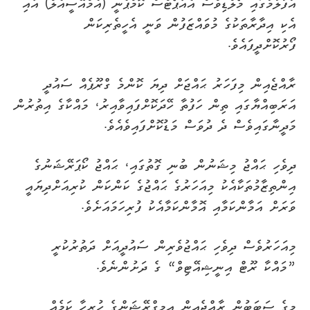
އުފުލުމުގައި މޯލްޑިވްސް އެއާޕޯޓްސް ކޮމްޕެނީ (އެމްއޭސީއެލް) އާއި
އެކި އިދާރާތަކުގެ މުވައްޒަފުން ވަނީ އެހީތެރިކަން
ފޯރުކޮށްދީފައެވެ.
ރާއްޖެއިން މިފަހަރު ޙައްޖަށް ދިޔަ ކޮންމެ ގްރޫޕެއް ސައުދީ
އަރަބިއްޔާގައި ތިން ހަފުތާ ހޭދަކޮށްފައިވާއިރު، މައްކާގެ އިތުރުން
މަދީނާގައިވެސް ދެ ދުވަސް މަޑުކޮށްފައިވެއެވެ.
ދިވެހި ޙައްޖު މިޝަނުން ބުނި ގޮތުގައި، ޙައްޖު ކޯޕަރޭޝަނުގެ
އިންތިޒާމުތަކާއެކު މިއަހަރުގެ ޙައްޖުގެ ކަންކަން ކުރިއަށްދިޔައީ
ވަރަށް އަމާންކަމާއި އޮމާންކަމާއެކު ފުރިހަމައަށެވެ.
މިއަހަރުވެސް ދިވެހި ޙައްޖުވެރިން ސައުދީއަށް ދަތުރުކުރީ
”މައްކާ ރޫޓް އިނީޝިއޭޓިވް“ ގެ ދަށުންނެވެ.
މީގެ ސަބަބުން ރާއްޖެއިން އިމިގްރޭޝަންގެ ހުރިހާ ކަމެއް