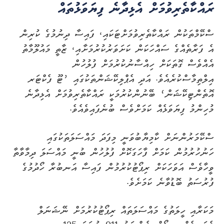
ރައްކާތެރިވުމަށް އެޅިދާނެ ފިޔަވަޅުތައް
ސްކޭމްތަކުން ރައްކާތެރިވުމަށްޓަކައި، ފައިސާ ދިނުމުގެ ކުރިން
އެ ފަރާތެއްގެ ސައްހަކަން ކަށަވަރުކުރުމަށާއި، ޒާތީ މައުލޫމާތު
އެއްވެސް ގޮތަކަށް ހިއްސާނުކުރުމަށް ފުލުހުން
އިލްތިމާސްކުރެއެވެ. އަދި އެޕްލިކޭޝަންތަކުގައި ’ޓޫ ފެކްޓަރ
އޮތެންޓިކޭޝަން‘ ބޭނުންކުރުމަކީ ރައްކާތެރިވުމަށް އެޅިދާނެ
މުހިންމު ފިޔަވަޅެއް ކަމަށްވެސް ބުނެފައިވެއެވެ.
ސްކޭމަރުންނަށް ކާމިޔާބުވަނީ މިފަދަ މައްސަލަތަކުގައި
ހަނުހުރުމުން ކަމަށް ފާހަގަކޮށް ފުލުހުން ބުނީ މައްސަލަ ދިމާވާތާ
ވީހާވެސް އަވަހަކަށް ރިޕޯޓުކުރުމުން ފައިސާ އަނބުރާ ހޯދުމުގެ
ފުރުސަތު ބޮޑުވާނެ ކަމަށެވެ.
މަކަރާއި ހީލަތުގެ މައްސަލަތައް ރިޕޯޓުކުރުމަށް ނޭޝަނަލް