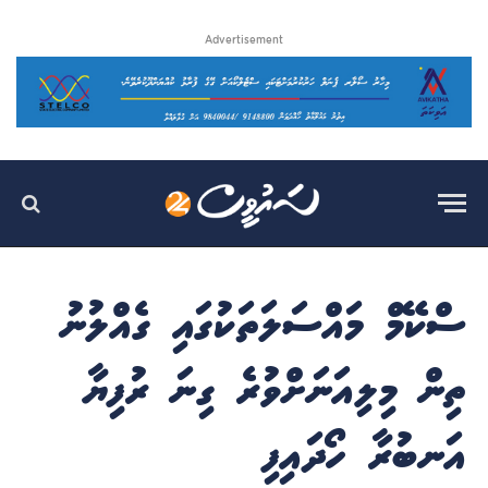
Advertisement
ސްކޭމް މައްސަލަތަކުގައި ގެއްލުނު
ތިން މިލިއަނަށްވުރެ ގިނަ ރުފިޔާ
އަނބުރާ ހޯދައިފި