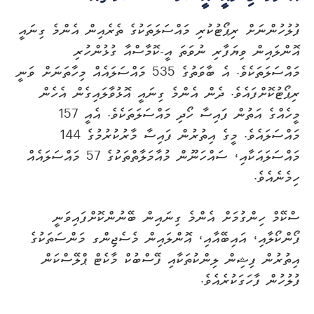
ފުލުހުންނަށް ރިޕޯޓުކުރި މައްސަލަތަކުގެ ތެރެއިން އެންމެ ގިނައީ
އޮންލައިން ވިޔަފާރި ނުވަތަ އީ-ކޮމާސްއާ ގުޅުންހުރި
މައްސަލަތަކެވެ. އެ ބާވަތުގެ 535 މައްސަލައެއް މިހާތަނަށް ވަނީ
ރިޕޯޓުކޮށްފައެވެ. ދެން އެންމެ ގިނައީ އޮޅުވާލައިގެން އެހެން
މީހެއްގެ އަތުން ފައިސާ ހޯދި މައްސަލަތަކެވެ. އެއީ 157
މައްސަލައެވެ. މީގެ އިތުރުން ފައިސާ މާރުކުރުމުގެ 144
މައްސަލައަކާއި، ސައްހަނޫން މުއާމަލާތްތަކުގެ 57 މައްސަލައެއް
ހިމެނެއެވެ.
ސްކޭމް ހިންގުމަށް އެންމެ ގިނައިން ބޭނުންކޮށްފައިވަނީ
ފޯންކޯލާއި، އައިބޭއާއި، އޮންލައިން މެސެޖިންގ މަންސަތަކުގެ
އިތުރުން ފިޝިން ލިންކުތަކާއި ފޭސްބުކް މާކެޓް ޕްލޭސްކަން
ފުލުހުން ފާހަގަކުރެއެވެ.