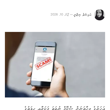
އައިޝަތު ޝިޒްނީ
ޖޫން 10, 2026
އަހަރުގެ މިހާތަނަށް ސްކޭމް ނުވަތަ މަކަރާއި ހީލަތުގެ