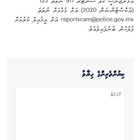
އެމަރޖެންސީ ކޯލް ސެންޓަރު 911 ނުވަތަ 125
(އެކްސްޓެންޝަން 2020) އަށް ގުޅުމަށް ނުވަތަ
reportscam@police.gov.mv އަށް އީމެއިލް ކުރުމަށް
ފުލުހުން ބުނެފައިވެއެވެ.
ކިޔުންތެރިންގެ ހިޔާލު