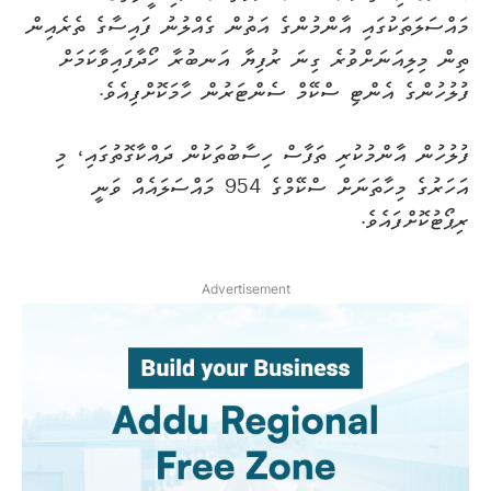
މައްސަލަތަކުގައި އާންމުންގެ އަތުން ގެއްލުނު ފައިސާގެ ތެރެއިން
ތިން މިލިއަނަށްވުރެ ގިނަ ރުފިޔާ އަނބުރާ ހޯދާފައިވާކަމަށް
ފުލުހުންގެ އެންޓި ސްކޭމް ސެންޓަރުން ހާމަކޮށްފިއެވެ.
ފުލުހުން އާންމުކުރި ތަފާސް ހިސާބުތަކުން ދައްކާގޮތުގައި، މި
އަހަރުގެ މިހާތަނަށް ސްކޭމްގެ 954 މައްސަލައެއް ވަނީ
ރިޕޯޓުކޮށްފައެވެ.
Advertisement