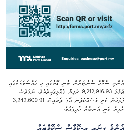
އެންޓި ސްކޭމް ސެންޓަރުން ބުނި ގޮތުގައި މި މައްސަލަތަކުގައި
ޖުމްލަ 9,212,916.93 ރުފިޔާ ގެއްލިފައިވެއެވެ. ނަމަވެސް
ފުލުހުން ކުރި މަސައްކަތުން އޭގެ ތެރެއިން 3,242,609.91
ރުފިޔާ ވަނީ އަނބުރާ ހޯދިފައެވެ.
އެންމެ ގިނައީ އީ-ކޮމާސް ސްކޭމްތައް