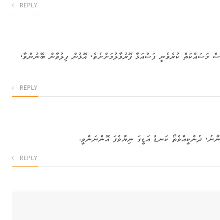
REPLY
ސް މަސައްކަތް ކުރެވެނީ ފަސްއަޅާ ފޮރުވާލުމަށްށެވެ، އޮޅުން ފިލުވާން ބޭނުންވާ،
REPLY
ްނާނެ، ދެންކީއްވެތޯ ކަނޑު އަޑީގަ ނިޔާވެފަ އޮންނަންވީ.
REPLY