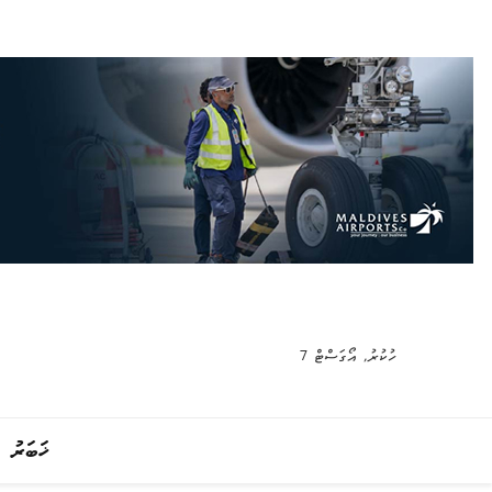
ހުކުރު, އޯގަސްޓް 7
ޚަބަރު