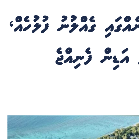
އްގައި ގެއްލުނު ފުލުހެއް،
 އަޑިން ފެނިއްޖެ