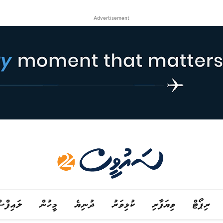
Advertisement
ރިޕޯޓް
ވިޔަފާރި
ކުޅިވަރު
ދުނިޔެ
މީހުން
ލައިފްސ