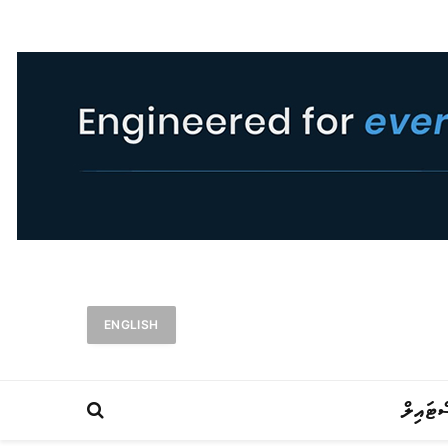
ENGLISH
ްޓައިލް