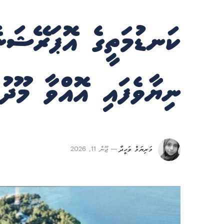
ކަނޑުމަތީގެ އޮޕަރޭޝަނެ
ނިޔާވެފައި އޮއްވާ މޫދު
މަރިޔަމް ވަހީދާ
ޖޫން 11, 2026