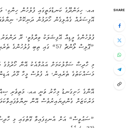
އއ. ހިމަންދޫގެ ކަނޑުމަތީގައި ފުލުހުން ހިންގި، މަސ
SHARE
އޮފިސަރެއް ގެއްލިގެން ހޯދަމުން ދަނިކޮށް، ނިޔާވެފައ
ފުލުހުންގެ މީޑިއާ އޮފިޝަލަކު ވިދާޅުވީ، ރޭ ދަންވަރު
”ޕޮލިސް ލޯންޗް 57“ ގައި ތިބި ފުލުހުންގެ ތެރެއިން ފުލުހަކު ގެއްލުނު ކަމަށެވެ.
މި ހާދިސާ ސަމާލުކަމަށް އައުމާއެކު އޭނާ ހޯދުމުގެ މ
މަސައްކަތުގެ ތެރެއިން، އެ ފުލުސް މީހާ މޫދު އަޑިން 
އޭނާގެ ހަށިގަނޑު މިހާރު ވަނީ އއ. މަތިވެރި ސިއްހ
މަރުކަޒަށް ގެންދިޔައިރުވެސް އޭނާ ނިޔާވެފައިވާކަމަށ
”ސައުވީސް“ އަށް އެނގިފައިވާ ގޮތުގައި މި ހާދިސާ