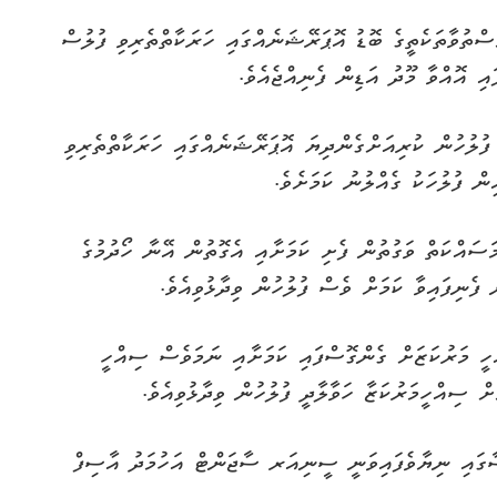
ްތުވާތަކެތީގެ ބޮޑު އޮޕަރޭޝަނެއްގައި ހަރަކާތްތެރިވި ފުލުސް
ި އޮއްވާ މޫދު އަޑިން ފެނިއްޖެއެވެ.
 ފުލުހުން ކުރިއަށްގެންދިޔަ އޮޕަރޭޝަނެއްގައި ހަރަކާތްތެރިވި
ަސައްކަތް ވަގުތުން ފެށި ކަމަށާއި އެގޮތުން އޭނާ ހޯދުމުގެ
ފެނިފައިވާ ކަމަށް ވެސް ފުލުހުން ވިދާޅުވިއެވެ.
ީ މަރުކަޒަށް ގެންގޮސްފައި ކަމަށާއި ނަމަވެސް ސިއްހީ
ް ސިއްހީމަރުކަޒާ ހަވާލާދީ ފުލުހުން ވިދާޅުވިއެވެ.
ގައި ނިޔާވެފައިވަނީ ސީނިއަރ ސާޖަންޓް އަހުމަދު އާސިފް