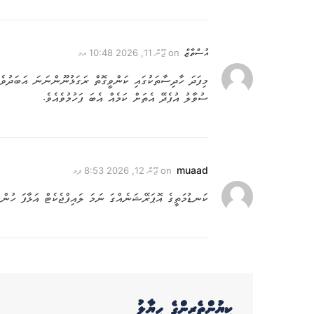
އުސްތާޒް
on
ޖޫން 11, 2026 10:48 އމ
މިފަދަ ހާދިސާތަކުގައި ކަންވީގޮތް ރަގަޅުނޫންނަނަ އަބަދުވެ
ސުވާލު އުފެދޭ އެތަށް ކަމެއް އެބަ ފަހުމުވެއެވެ.
muaad
on
ޖޫން 12, 2026 8:53 ޕމ
ކަނޑުމަތީގެ އޮޕަރޭޝަނެއްގަ ނަމަ ލައިފްޖެކެޓް އަޅާފަ ހުނ
ކިޔުންތެރިންގެ ހިޔާލު