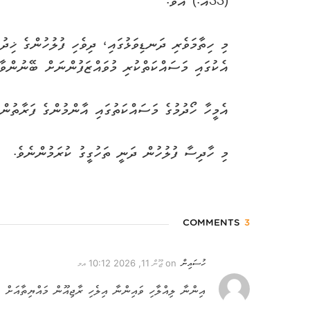
(33އ.) އެވެ.
މި ހިތާމަވެރި ދަނޑިވަޅުގައި، ދިވެހި ފުލުހުންގެ ޚި
އެކުގައި މަސައްކަތްކުރި މުވައްޒަފުންނަށް ބޭނުންވާ 
އެމީހާ ހޯދުމުގެ މަސައްކަތުގައި އާންމުންގެ ފަރާތުން 
މި ހާދިސާ ފުލުހުން ދަނީ ތަހުގީގު ކުރަމުންނެވެ.
COMMENTS
3
ހުސައިން
on
ޖޫން 11, 2026 10:12 އމ
އިންނާ ލިއްލާހި ވައިންނާ އިލެހި ރާޖިއޫން މައްޔިތާއަށް ސ