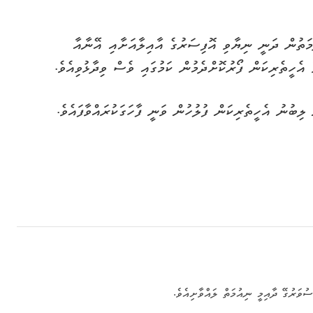
ދުމަތުން ދަނީ ނިޔާވި އޮފިސަރުގެ އާއިލާއަށާއި އޭނާއާ
އެހީތެރިކަން ފޯރުކޮށްދެމުން ކަމުގައި ވެސް ވިދާޅުވިއެވެ.
ލިބުނު އެހީތެރިކަން ފުލުހުން ވަނީ ފާހަގަކުރައްވާފައެވެ.
ުވަރުގޭ ދާއިމީ ނިއުމަތް ލައްވާށިއެވެ.