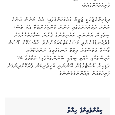
ފުރިހަމަކޮށްފައެވެ.
ދިވެހިރާއްޖެއަކީ ޖަޒީރާ ޤައުމަކަށްވެފައި، އެއް ރަށުން އަނެއް
ރަށަށް ދަތުރުކުރުމުގައި ހުންނަ ގޮންޖެހުންތަކާ އެކު ވެސް،
ސިފައިން އަންނަނީ ރައްޔިތުންގެ ފުރާނަ ސަލާމަތްކުރުމަށް
މެދުކެނޑުމެއްނެތި މަސައްކަތްކުރަމުންނެވެ. ޚާއްޞަކޮށް މޫސުން
ގޯސްވާ ދުވަސްވަރު ދިމާވާ ކަނޑުމަތީގެ ނުރައްކާތެރި
ހާދިސާތަކާއި ކުއްލި ޞިއްޙީ ބޭނުންތަކުގައި، ދުވާލުގެ 24
ގަޑިއިރު ކޯސްޓްގާޑުން އޮންނަނީ އެހީތެރިކަން ފޯރުކޮށްދިނުމަށް
ފުރިހަމައަށް ތައްޔާރުވެގެންނެވެ.
ކިޔުންތެރިންގެ ހިޔާލު