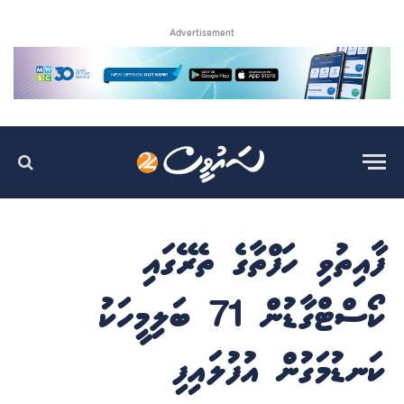
Advertisement
ފާއިތުވި ހަފްތާގެ ތެރޭގައި
ކޯސްޓްގާޑުން 71 ބަލިމީހަކު
ކަނޑުމަގުން އުފުލައިފި