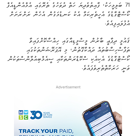
71 ބަލިމީހަކު، ފާއިތުވެދިޔަ ހަތް ދުވަހުގެ ތެރޭގައި އެމްއެންޑީއެފް
ކޯސްޓްގާޑުގެ އެހީތެރިކަމާ އެކު ކަނޑުމަގުން އެހެން ރަށްރަށަށް
އުފުލައިފިއެވެ.
ޤައުމީ ދިފާޢީ ބާރުން މީސްމީޑިއާގައި ހިއްސާކޮށްފައިވާ
ތަފާސްހިސާބުތައް ދައްކާގޮތުން، މި އޮޕަރޭޝަންތަކުގައި
ކޯސްޓްގާޑުގެ އެކިއެކި ސްކޮޑްރަންތަކާއި ސީއެމްބިއުލާންސްތަކުން
ވަނީ ހަރަކާތްތެރިވެފައެވެ.
Advertisement