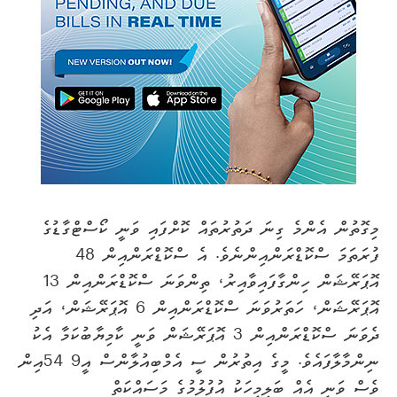
މިގޮތުން އެންމެ ގިނަ ދަތުރުތައް ކޮށްފައި ވަނީ ކޯސްޓްގާޑުގެ
ފުރަތަމަ ސްކޮޑްރަންއިންނެވެ. އެ ސްކޮޑްރަންއިން 48
އޮޕަރޭޝަން ހިންގާފައިވާއިރު، ތިންވަނަ ސްކޮޑްރަންއިން 13
އޮޕަރޭޝަން، ހަތަރުވަނަ ސްކޮޑްރަންއިން 6 އޮޕަރޭޝަން، އަދި
ދެވަނަ ސްކޮޑްރަންއިން 3 އޮޕަރޭޝަން ވަނީ ކާމިޔާބުކަމާ އެކު
ނިންމާލާފައެވެ. މީގެ އިތުރުން ސީ އެމްބިއުލާންސް އީ9 54އިން
ވެސް ވަނީ އެއް ބަލިމީހަކު އުފުލުމުގެ މަސައްކަތް