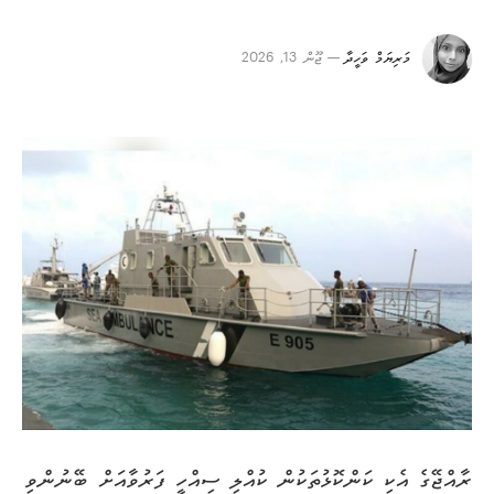
މަރިޔަމް ވަހީދާ
ޖޫން 13, 2026
ރާއްޖޭގެ އެކި ކަންކޮޅުތަކުން ކުއްލި ސިއްހީ ފަރުވާއަށް ބޭނުންވި