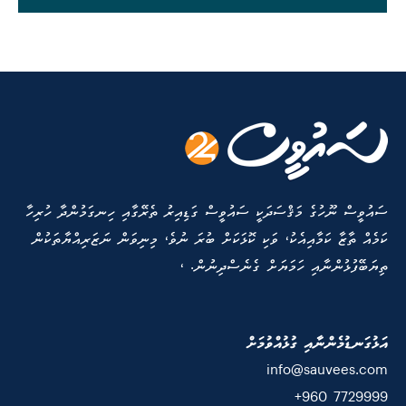
ސައުވީސް ނޫހުގެ މަޤްސަދަކީ ސައުވީސް ގަޑިއިރު ތެރޭގާއި ހިނގަމުންދާ ހުރިހާ
ކަމެއް ތާޒާ ކަމާއިއެކު، ވަކި ކޮޅަކަށް ބުރަ ނުވެ، މިނިވަން ނަޒަރިއްޔާތަކުން
ތިޔަބޭފުޅުންނާއި ހަމަޔަށް ގެނެސްދިނުން. ،
އަޅުގަނޑުމެންނާއި ގުޅުއްވުމަށް
info@sauvees.com
7729999 960+