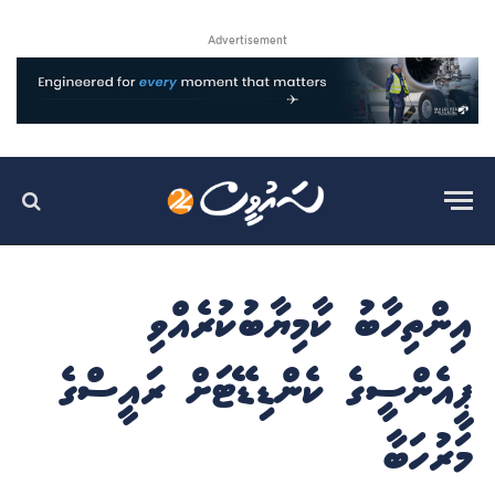
Advertisement
އިންތިހާބު ކާމިޔާބުކުރެއްވި
ޕީއެންސީގެ ކެންޑިޑޭޓަށް ރައީސްގެ
މަރުހަބާ