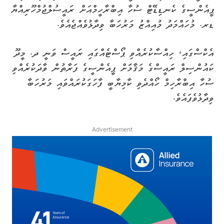
ޕީއެންސީގެ ކެނޑިޑޭޓް ސުހާ އިބްރާހީމްއަށް ރައީސުލްޖުމްހޫރިއްޔާ
ޑރ. މުހައްމަދު މުއިއްޒު މަރުހަބާ ވިދާޅުވެއްޖެއެވެ.
އެކްސްގައި، ހިއްސާކުރެއްވި ޕޯސްޓެއްގައި ރައީސް ވަނީ ދ. މީދޫ
ކައުންސިލް ރައީސްގެ މަޤާމަަށް ޕީއެންސީގެ ފަރާތުން ވާދަކުރެއްވި
ސުހާ އިބްރާހިމް ހޯއްދެވި ކާމިޔާބީ ފާހަގަކުރައްވައި މަރުހަބާ
ވިދާޅުވެފައެވެ.
Advertisement