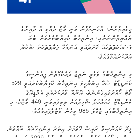
މީގެއިތުރުން، އެމަނިކުފާނު ވަނީ ވޯޓު ދެއްވި އެ ދާއިރާގެ
ރައްޔިތުންނަށާއި، އިންތިހާބު ކާމިޔާބުކުރުމަށް ބުރަ
މަސައްކަތްތަކެއް ކޮށްދެއްވި އެންމެހާ ފަރާތްތަކަށް ޝުކުރު
އަދާކުރައްވާފައެވެ.
މި އިންތިޚާބުގެ ވަގުތީ ނަތީޖާ ދައްކާގޮތުން ޕީއެންސީގެ
ކެންޑިޑޭޓު ސުހާ އިބްރާހީމް އިންތިޚާބު ކާމިޔާބުކުރެއްވީ 529
ވޯޓު ހޯއްދަވައިގެންނެވެ. އޭނާއާ ވާދަކުރެއްވި އެމްޑީއޭގެ
ކެންޑިޑޭޓް މުޙައްމަދު ޝާހިދުއަށް ލިބިފައިވަނީ 449 ވޯޓެވެ. މި
އިންތިޚާބުގައި ޖުމްލަ 985 މީހުން ވޯޓުލާފައިވެއެވެ.
މީދޫ ކައުންސިލް ރައީސް ހޮވުމަށް އިތުރު އިންތިހާބެއް ބާއްވަން