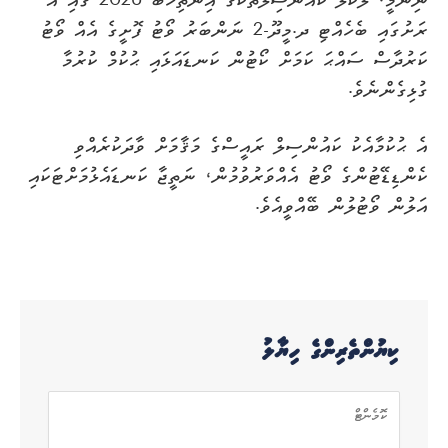
ނިންމީ، ލޯކަލް ކައުންސިލްތަކުގެ އިންތިޚާބު 2026 ގައި އެ
ރަށުގައި ބެހެއްޓި ދ.މީދޫ-2 ނަންބަރު ވޯޓު ފޮށީގެ އެއް ވޯޓު
ކަރުދާސް ސައްޙަ ކަމަށް ކޯޓުން ކަނޑައަޅައި ޙުކުމް ކުރުމާ
ގުޅިގެންނެވެ.
އެ ޙުކުމާއެކު ކައުންސިލް ރައީސްގެ މަޤާމަށް ވާދަކުރެއްވި
ކެންޑިޑޭޓުންގެ ވޯޓު އެއްވަރުވުމުން، ނަތީޖާ ކަނޑައެޅުމަށްޓަކައި
އަލުން ވޯޓުލުން ބޭއްވީއެވެ.
ކިޔުންތެރިންގެ ހިޔާލު