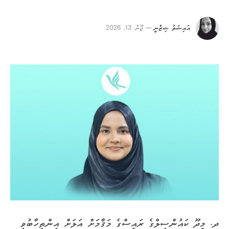
އައިޝަތު ޝިޒްނީ
ޖޫން 13, 2026
ދ. މީދޫ ކައުންސިލްގެ ރައީސްގެ މަޤާމަށް އަލަށް އިންތިހާބުވި