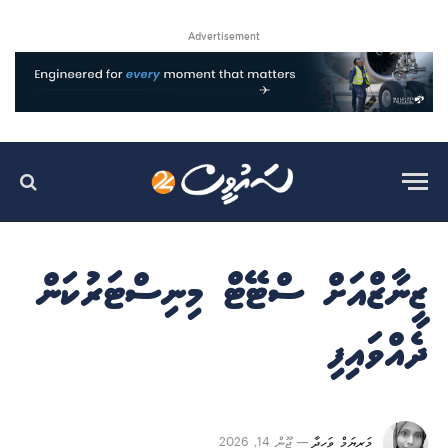
Advertisement
ޒީނާޒްއަށް ސްޓޭޓް މިނިސްޓަރުކަން
ދެއްވައިފި
މަރިޔަމް ވަހީދާ
ޖޫން 14, 2026