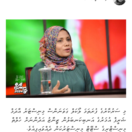
މި ސަރުކާރުގެ ފުރަތަމަ ލޯކަލް ގަވަނަންސް މިނިސްޓަރު އާދަމް
ޝަރީފް އުމަރުގެ އަނބިކަނބަލުން ޒީނާޒު އަދުނާނަށް ހެލްތް
މިނިސްޓްރީގެ ސްޓޭޓް މިނިސްޓަރުކަން ދެއްވައިފިއެވެ.