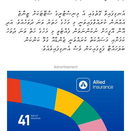
އެނގިފައިވާ ގޮތުގައި އެ މިނިސްޓްރީގެ ސްޓޭޓަކަށް ޒީނާޒް
އައްޔަން ކުރައްވާފައިވަނީ މި މަހުގެ ހަތަރު ވަނަ ދުވަހުއެވެ. އަދި
އޭނާ އޮފީހަށް ނުކުންނަވަން ފެއްޓެވީ މި މަހުގެ ހަތް ވަނަ ދުވަހު
ކަމަށާއި މަސައްކަތް ކުރައްވަނީ ޖެންޑާއާ ގުޅޭ ކަންކަން
ބަލަހައްޓާ ފަޅީގައިކަން ވެސް އެނގިފައިވެއެވެ.
Advertisement