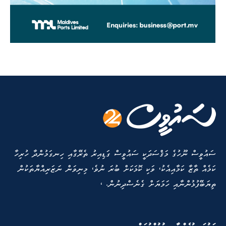
ސައުވީސް ނޫހުގެ މަޤްސަދަކީ ސައުވީސް ގަޑިއިރު ތެރޭގާއި ހިނގަމުންދާ ހުރިހާ
ކަމެއް ތާޒާ ކަމާއިއެކު، ވަކި ކޮޅަކަށް ބުރަ ނުވެ، މިނިވަން ނަޒަރިއްޔާތަކުން
ތިޔަބޭފުޅުންނާއި ހަމަޔަށް ގެނެސްދިނުން. ،