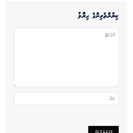
ކިޔުންތެރިންގެ ހިޔާލު