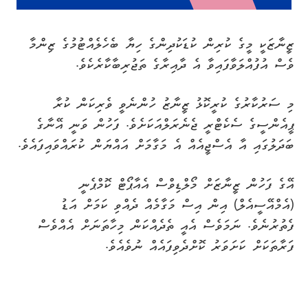
ޒީނާޒަކީ މީގެ ކުރިން ކުޑަކުދިންގެ ހިޔާ ބެހެލެއްޓުމުގެ ޒިންމާ
ވެސް އުފުއްލަވާފައިވާ އެ ދާއިރާގެ ތަޖުރިބާކާރެކެވެ.
މި ސަރުކާރުގެ ކުރީކޮޅު ޒީނާޒު ހުންނެވީ ވެރިކަން ކުރާ
ޕީއެންސީގެ ސެކެޓްރީ ޖެނެރަލްއަކަށެވެ. ފަހުން ވަނީ އޭނާގެ
ބަދަލުގައި އާ އެސްޖީއެއް އެ މަގާމަށް އައްޔަން ކުރައްވައިފައެވެ.
އޭގެ ފަހުން ޒީނާޒަށް މޯލްޑިވްސް އެއާޕޯޓް ކޮމްޕެނީ
(އެމްއޭސީއެލް) އިން އިސް މަގާމެއް ދެއްވި ކަމަށް އަޑު
ފެތުރުނެވެ. ނަމަވެސް އެއީ ތެދެއްކަން މިހާތަނަށް އެއްވެސް
ފަރާތަކަށް ކަށަވަރު ކޮށްދެވިފައެއް ނުވެއެވެ.