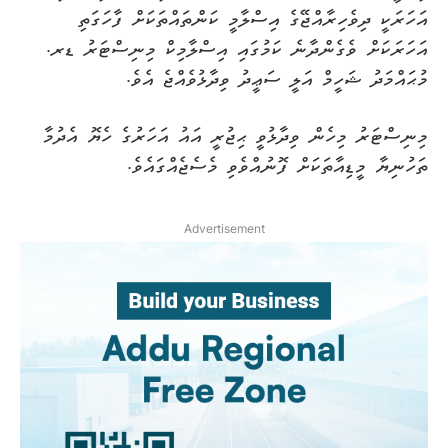
އަހަރަކީ ދިވެހިރާއްޖޭގެ އިސްލާމީ ކަންތައްތަކަށް ފާހަގަތި
އަހަރަކަށް ވެގެންދާނެ ކަމުގައި އިސްލާމިކް މިނިސްޓަރު ޑރ.
މުޙައްމަދު ޝަހީމް އަލީ ސަޢީދު ވިދާޅުވެއްޖެ އެވެ.
މިނިސްޓަރު މިހެން ވިދާޅުވީ ޙިޖުރީ އައު އަހަރުގެ ހެޔޮ އެދުމާ
ތަހުނިޔާ މީޑިއާތަކަށް ފޮނުއްވެވި މެސެޖެއްގައެވެ.
Advertisement