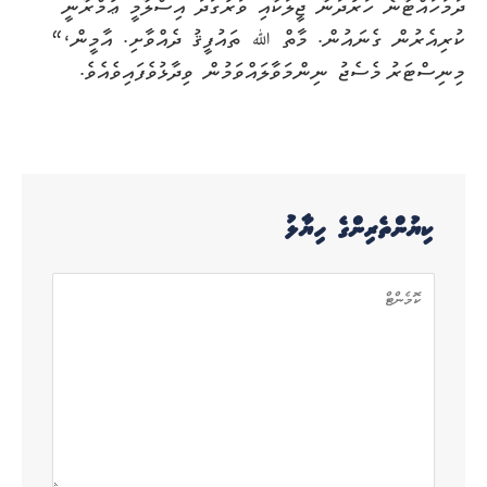
ދަމަހައްޓާނެ ހަރުދަނާ ޖީލަކާއި ވަރުގަދަ އިސްލާމީ ޢުމްރާނީ
ކުރިއެރުން ގެނައުން. މާތް ﷲ ތައުފީޤު ދެއްވާށި. އާމީން،“
މިނިސްޓަރު މެސެޖު ނިންމަވާލައްވަމުން ވިދާޅުވެފައިވެއެވެ.
ކިޔުންތެރިންގެ ހިޔާލު