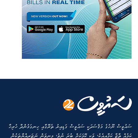
ސައުވީސް ނޫހުގެ މަޤްސަދަކީ ސައުވީސް ގަޑިއިރު ތެރޭގާއި ހިނގަމުންދާ ހުރިހާ
ކަމެއް ތާޒާ ކަމާއިއެކު، ވަކި ކޮޅަކަށް ބުރަ ނުވެ، މިނިވަން ނަޒަރިއްޔާތަކުން