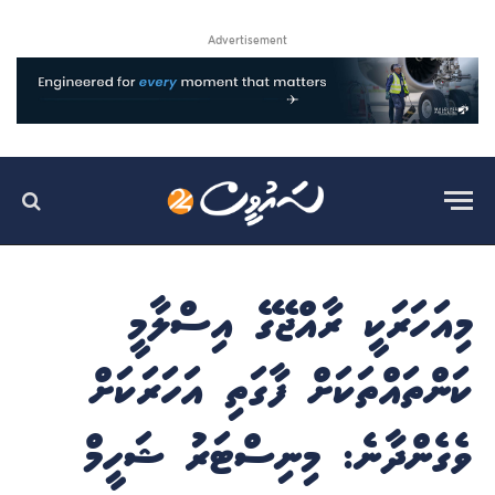
Advertisement
މިއަހަރަކީ ރާއްޖޭގެ އިސްލާމީ
ކަންތައްތަކަށް ފާގަތި އަހަރަކަށް
ވެގެންދާނެ: މިނިސްޓަރު ޝަހީމް