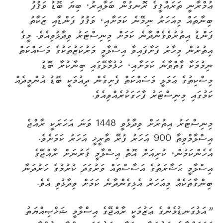
ޢުމްރާނީ ތަރައްޤީގެ ރޮނގުން ބަލާއިރު، ބިޔަ ބޮޑު ވަޤުފު
ބިނާތައް މިއަހަރު ނިމޭނެ ކަމަށާއި، ވަޤުފު ފަންޑާއި ޒަކާތު
ފަންޑު އިތުރުވެގެންދާނެ ކަމަށް މިނިސްޓަރު ވިދާޅުވިއެވެ. މީގެ
އިތުރުން މިހާރު ފަށާފައިވާ އިސްލާމީ މަރުކަޒުތަކުގެ މަސައްކަތް
ނިމުމަކާ ގާތްވާނެ ކަމަށާއި، ހުޅުމާލޭގައި ބިނާކުރާ ބޮޑު
މިސްކިތުގެ ޢަމަލީ މަސައްކަތް ފެށިގެން ދިއުމަކީ ބޮޑު އުންމީދެއް
ކަމުގައި މިނިސްޓަރު ފާހަގަކުރެއްވިއެވެ.
މިނިސްޓަރު އިތުރަށް ވިދާޅުވީ 1448 ވަނަ އަހަރަކީ ރާއްޖެ
އިސްލާމްވިތާ 900 އަހަރު ފުރޭ ތާރީޚީ އަހަރު ކަމަށެވެ.
އެހެންކަމުން، ކުރިއަށް އޮތް އިސްލާމީ ޤަރުނަށް ރާއްޖޭގެ
އިސްލާމީ ޙަޟާރަތުގެ އަސާސްތައް ވަރުގަދަ ކުރުމުގެ ހަރުދަނާ
ބިންގާތަކެއް މިއަހަރު އެޅިގެންދާނެ ކަމަށް ވިދާޅުވި އެވެ.
”
އަޅުގަނޑުމެންގެ ޢަޒުމަކީ ރާއްޖޭގެ އިސްލާމީ ޝަޚްޞިއްޔަތު