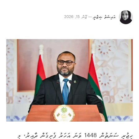
އައިޝަތު ޝިޒްނީ
ޖޫން 15, 2026
ހިޖުރީ ސަނަތުން 1448 ވަނަ އަހަރު ފެށިގެން ދާއިރު، މި