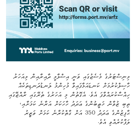
މިނިސްޓަރުގެ މެސެޖުގައި ވަނީ އިސްލާމީ ދާއިރާއިން މިއަހަރު
ހާސިލްކުރުމަށް ކަނޑައަޅާފައިވާ މުހިންމު ލަނޑުދަނޑިތަކެއް
ހިއްސާކުރައްވާފަ އެވެ. އެގޮތުން މި އަހަރުގެ ތެރޭގައި ރާއްޖޭގައި
ތިބި ޒުވާން ޚަޠީބުންގެ ޢަދަދު ހާހަކަށް އަރާނެ ކަމަށާއި،
ޙާފިޒުންގެ ޢަދަދު 350 އަށް ގާތްކުރާނެ ކަމަށް ވަޒީރު
ލަފާކުރެއްވި އެވެ.