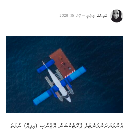
އައިޝަތު ޝިޒްނީ
ޖޫން 15, 2026
އެންވަޔަރަންމަންޓަލް ޕްރޮޓެކްޝަން އޭޖެންސީ (އީޕީއޭ) ނުވަތަ