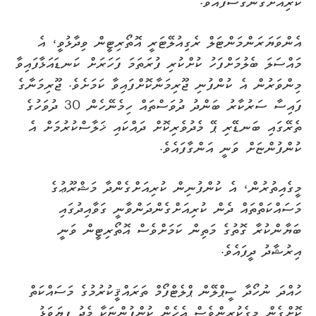
ކުރިއަށްގެންގޮސްފައެވެ.
އެންވަޔަރަންމަންޓަލް ރެގިއުލޭޓަރީ އޮތޯރިޓީން ވިދާޅުވީ، އެ
މައްސަލަ ބެލުމަށްފަހު ކުށްކުރި ފުރަތަމަ ފަހަރަށް ކަނޑައަޅާފައިވާ
މިންވަރުން އެ ކުންފުނި ޖޫރިމަނާކޮށްފައިވާ ކަމަށެވެ. ޖޫރިމަނާގެ
ފައިސާ ސަރުކާރު ބަންދު ދުވަސްތައް ހިމެނޭހެން 30 ދުވަހުގެ
ތެރޭގައި ބަނޑޭރި ޕޭ މެދުވެރިކޮށް ދައްކައި ޚަލާސްކުރުމަށް އެ
ކުންފުންޏަށް ވަނީ އަންގާފައެވެ.
މީގެއިތުރުން، އެ ކުންފުނިން ކުރިއަށްގެންދާ މަޝްރޫޢުގެ
މަސައްކަތްތައް ދެން ކުރިއަށްގެންދަންވާނީ ގަވާއިދުގައި
ބަޔާންކުރާ ގޮތުގެ މަތިން ކަމަށްވެސް އޮތޯރިޓީން ވަނީ
އިރުޝާދު ދީފައެވެ.
ހުއްދަ ނުހޯދާ ސީޕްލޭން ޕްލެޓްފޯމް ތަރައްޤީކުރުމުގެ މަސައްކަތް
ކޮށްގެން މީގެކުރިންވެސް އެހެން ކުންފުންޏަކާ މެދު ފިޔަވަޅު