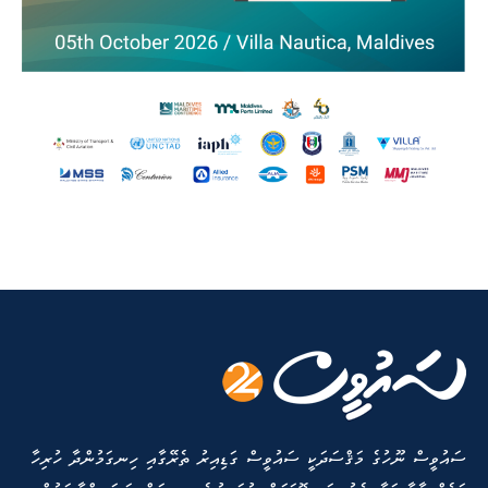
ސައުވީސް ނޫހުގެ މަޤްސަދަކީ ސައުވީސް ގަޑިއިރު ތެރޭގާއި ހިނގަމުންދާ ހުރިހާ