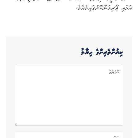
އަޅައި ޖޫރިމަނާކޮށްފައިވެއެވެ.
ކިޔުންތެރިންގެ ހިޔާލު