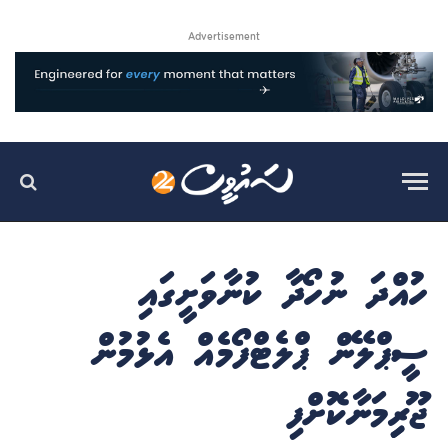
Advertisement
ހުއްދަ ނުހޯދާ ކުނާވަށީގައި
ސީޕްލޭން ޕްލެޓްފޯމެއް އެޅުމުން
ޖޫރިިމަނާކޮށްފި