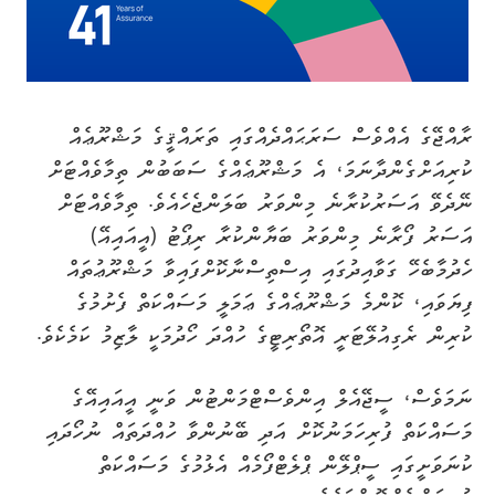
ރާއްޖޭގެ އެއްވެސް ސަރަޙައްދެއްގައި ތަރައްޤީގެ މަޝްރޫޢެއް
ކުރިއަށްގެންދާނަމަ، އެ މަޝްރޫޢެއްގެ ސަބަބުން ތިމާވެއްޓަށް
ނޭދެވޭ އަސަރުކުރާނެ މިންވަރު ބަލަންޖެހެއެވެ. ތިމާވެއްޓަށް
އަސަރު ފޯރާނެ މިންވަރު ބަޔާންކުރާ ރިޕޯޓު (އީއައިއޭ)
ހެދުމާބެހޭ ގަވާއިދުގައި އިސްތިސްނާކޮށްފައިވާ މަޝްރޫޢުތައް
ފިޔަވައި، ކޮންމެ މަޝްރޫޢެއްގެ ޢަމަލީ މަސައްކަތް ފެށުމުގެ
ކުރިން ރެގިއުލޭޓަރީ އޮތޯރިޓީގެ ހުއްދަ ހޯދުމަކީ ލާޒިމު ކަމެކެވެ.
ނަމަވެސް، ސީޖޭއެލް އިންވެސްޓްމަންޓުން ވަނީ އީއައިއޭގެ
މަސައްކަތް ފުރިހަމަނުކޮށް އަދި ބޭނުންވާ ހުއްދަތައް ނުހޯދައި
ކުނަވަށީގައި ސީޕްލޭން ޕްލެޓްފޯމެއް އެޅުމުގެ މަސައްކަތް