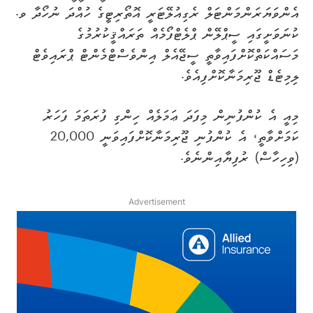
އެންވަޔަރަންމަންޓަލް ރެގިއުލޭޓަރީ އޮތޯރިޓީގެ ހުއްދަ ނުހޯދާ ވ.
ކުނަވަށީގައި ސީޕްލޭން ޕްލެޓްފޯމެއް ތަރައްޤީކުރުމުގެ
މަސައްކަތްކޮށްފައިވާތީ ސީޖޭއެލް އިންވެސްޓްމެންޓް ޕްރައިވެޓް
ލިމިޓެޑް ޖޫރިމަނާކޮށްފިއެވެ.
މިއީ އެ ކުންފުނިން މިފަދަ ޢަމަލެއް ހިންގި ފުރަތަމަ ފަހަރު
ކަމަށްވާތީ، އެ ކުންފުނި ޖޫރިމަނާކޮށްފައިވަނީ 20,000
(ވިހިހާސް) ރުފިޔާއިންނެވެ.
Advertisement