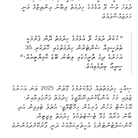
ދުވަހު ވެސް ލޭ އެޅުމުގެ ހިދުމަތް ލިބޭނެ އިންތިޒާމް ވަނީ
ހަމަޖައްސާފައެވެ.
”
ހުކުރު ދުވަހު ލޭ އެޅުމުގެ ހިދުމަތް ދޭން ފެށުމަކީ
ތެލަސީމިއާ ސެންޓަރުން ހިދުމަތުގައި ހޭދަކުރި 35
އަހަރުގެ ދިގު ތާރީހުގައި ލިބުނު ބޮޑު ކާމިޔާބީއެއް،“
ސީއީއޯ ވިދާޅުވިއެވެ.
ސިއްހީ ހިދުމަތްތައް ފުޅާކުރުމުގެ ގޮތުން 2025 ވަނަ އަހަރުގެ
ޖުލައި މަހު އެންޑޯކްރައިނޮލޮޖީގެ ހިދުމަތް ފަށާފައިވާއިރު،
އޮގަސްޓް މަހުން ފެށިގެން ހިމޮޓޮލޮޖީ، އެޗަލެ ޓައިޕިން އަދި
ބޯން މެރޯއާ ގުޅޭ ޓެސްޓުތަކުގެ ހިދުމަތް ވިޒިޓިން
ކޮންސަލްޓެންޓުންގެ އެހީތެރިކަމާއެކު ދަނީ ފޯރުކޮށްދެމުންނެވެ.