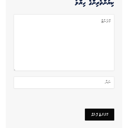
ކިޔުންތެރިންގެ ހިޔާލު