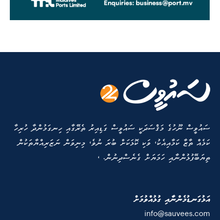
ސައުވީސް ނޫހުގެ މަޤްސަދަކީ ސައުވީސް ގަޑިއިރު ތެރޭގާއި ހިނގަމުންދާ ހުރިހާ
ކަމެއް ތާޒާ ކަމާއިއެކު، ވަކި ކޮޅަކަށް ބުރަ ނުވެ، މިނިވަން ނަޒަރިއްޔާތަކުން
ތިޔަބޭފުޅުންނާއި ހަމަޔަށް ގެނެސްދިނުން. ،
އަޅުގަނޑުމެންނާއި ގުޅުއްވުމަށް
info@sauvees.com