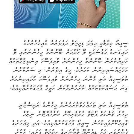
ސީއީއޯ ވިދާޅުވީ މިފަދަ ޑިޖިޓަލް ދަފްތަރެއް ގާއިމުކުރުމުގެ
މައިގަނޑު މަގުސަދަކީ ލޭ ހޯދުމަށް ބޭނުންވާ މީހުންނަށާއި ލޭ
ހަދިޔާކުރަން ބޭނުންވާ މީހުންނަށް ލުއިފަސޭހަ އިންތިޒާމްތަކެއް
ހަމަޖައްސައިދިނުން ކަމަށެވެ. މީގެ އިތުރުން، މި ސަރުކާރުން
ތެލަސީމިއާ ބަލި ހުންނަ މީހުންނަށް ލުއިފަސޭހަ ހޯދައިދިނުމަށް
ގިނަ މަސައްކަތްތަކެއް ކުރަމުންދާކަން ހަލީމް ފާހަގަކުރެއްވިއެވެ.
ތެލަސީމިއާ ބަލި ތަހައްމަލުކުރަމުންދާ މީހުންގެ ރަޖިސްޓްރީ
މިހާރު ވަންގަވް ޕޯޓަލް މެދުވެރިކޮށް ބެލެހެއްޓޭނެ ނިޒާމް
ގާއިމުކޮށްފައިވާކަން ސީއީއޯ ފާހަގަކުރެއްވިއެވެ. އަދި މިއަހަރުގެ
ފެބްރުވަރީ މަހު ޑީއެންއޭ ލެބޯޓަރީގެ ހިދުމަތް ފަށައި، ހުކުރު