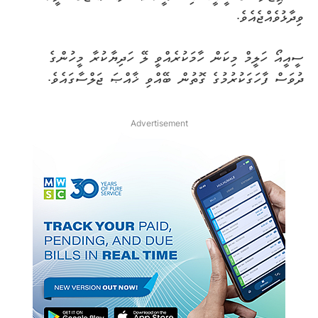
ވިދާޅުވެއްޖެއެވެ.
ސީއީއޯ ހަލީމް މިކަން ހާމަކުރެއްވީ ލޭ ހަދިޔާކުރާ މީހުންގެ
ދުވަސް ފާހަގަކުރުމުގެ ގޮތުން ބޭއްވި ޚާއްޞަ ޖަލްސާގައެވެ.
Advertisement