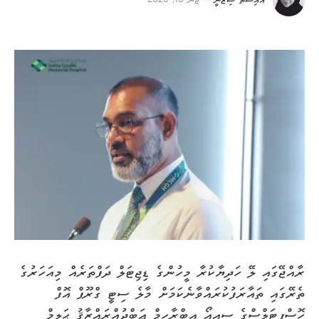
އައިޝަތު ޝިޒްނީ
ޖޫން 16, 2026
ރާއްޖޭގައި ލޭ ހަދިޔާކުރާ މީހުންގެ ޑިޖިޓަލް ދަފްތަރެއް މިއަހަރުގެ
ތެރޭގައި ތައާރަފުކުރައްވާނެކަމަށް މާލެ ސިޓީ ގްރޫޕް އޮފް
ހޮސްޕިޓަލްސްގެ ސީއީއޯ އިބްރާހީމް ޢަބްދުއްރައްޒާޤު ޙަލީމް