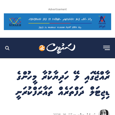
Advertisement
ރާއްޖޭގައި ލޭ ހަދިޔާކުރާ މީހުންގެ
ޑިޖިޓަލް ދަފްތަރެއް ތައާރަފްކުރަނީ