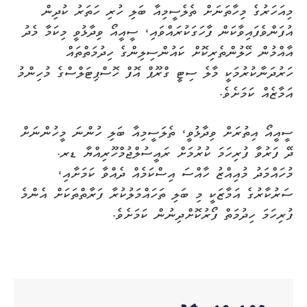
މިއަހަރުގެ މިހާތަނަށް ތެލެސީމިއާ ބަލި ހުރި ހަތަރު ކުދިން
އުފަންވެފައިވާކަން ފާހަގަކުރައްވައި، ސީއީއޯ ވިދާޅުވީ މިކަމާ މެދު
އާއްމުން ހޭލުންތެރިކޮށް ކައުންސިލިންގެ ހިދުމަތްތައް
ހަރުދަނާކުރުމަކީ މާލެ ސިޓީ ގްރޫޕް އޮފް ހޮސްޕިޓަލްސްގެ މުހިންމު
އަމާޒެއް ކަމަށެވެ.
ސީއީއޯ އިތުރަށް ވިދާޅުވީ، ތެލަސީމިއާ ބަލި ހުންނަ މީހުންނަށް
ދޭ ފަރުވާ ފުރިހަމަ ކުރުމަށް ރައީސުލްޖުމްހޫރިއްޔާ ޑރ.
މުހައްމަދު މުއިއްޒު ހާއްސަ އިސްކަމެއް ދެއްވާ ކަމަށާއި،
ސަރުކާރުގެ އަމާޒަކީ މި ބަލި ތަހައްމަލުކުރާ ފަރާތްތަކަށް އެންމެ
ފުރިހަމަ ހިދުމަތް ފޯރުކޮށްދިނުން ކަމަށެވެ.