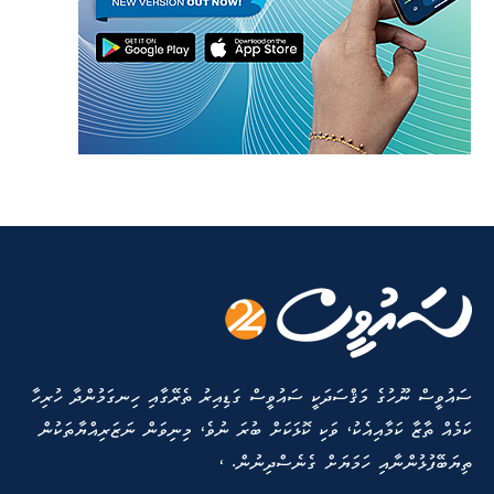
ސައުވީސް ނޫހުގެ މަޤްސަދަކީ ސައުވީސް ގަޑިއިރު ތެރޭގާއި ހިނގަމުންދާ ހުރިހާ
ކަމެއް ތާޒާ ކަމާއިއެކު، ވަކި ކޮޅަކަށް ބުރަ ނުވެ، މިނިވަން ނަޒަރިއްޔާތަކުން
ތިޔަބޭފުޅުންނާއި ހަމަޔަށް ގެނެސްދިނުން. ،