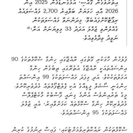
އިތުރުވެގެން ގޮއްސި، އަޅުގަނޑުމެން 2025 އިން
2026 އާއި ހަމަޔަށް ބަލާއިރު 2,700 މައްސަލައެއް
ރިޕޯޓްކޮށްފައެބަވޭ. މިދަންނަވާ މައްސަލަތަކުން
ގެއްލުންވި ޖުމްލަ އަދަދު 33 މިލިޔަނަށް އަރާ،“
ނަވީދު ވިދާޅުވިއެވެ.
ފުލުހުން ހާމަކުރި ގޮތުގައި ރާއްޖޭގައި ހިންގާ ސްކޭމްތަކުގެ 90
އިންސައްތައަކީ ރާއްޖޭގެ އެތެރޭގައި ތިބެގެން ހިންގާ
އަމަލުތަކެކެވެ. އަދި މިފަދަ މައްސަލަތަކުގެ 99 އިންސައްތަ
ހިންގަނީ ސޯޝަލް މީޑިއާގެ އެކި ޕްލެޓްފޯމްތައް މެދުވެރިކޮށެވެ.
މީގެ ތެރެއިންވެސް އެންމެ ގިނައީ ފޭސްބުކް މާކެޓްޕްލޭސް
މެދުވެރިކޮށް ހިންގާ ސްކޭމްތައް ކަމަށްވާއިރު، އެއީ ޖުމްލަ
މައްސަލަތަކުގެ 95 އިންސައްތައެވެ.
ސްކޭމްތަކުން ރައްކާތެރިވުމަށްޓަކައި، ފައިސާ ދިނުމުގެ ކުރިން