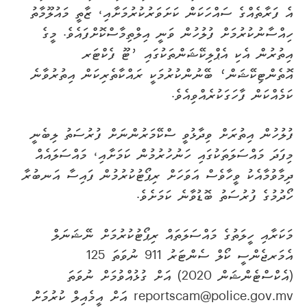
އެ ފަރާތެއްގެ ސައްހަކަން ކަށަވަރުކުރުމަށާއި، ޒާތީ މައުލޫމާތު
ހިއްސާނުކުރުމަށް ފުލުހުން ވަނީ އިލްތިމާސްކޮށްފައެވެ. މީގެ
އިތުރުން އެކި އެޕްލިކޭޝަންތަކުގައި ’ޓޫ ފެކްޓަރ
އޮތެންޓިކޭޝަން‘ ބޭނުންކުރުމަކީ ރައްކާތެރިކަން އިތުރުވާނެ
ކަމެއްކަން ފާހަގަކުރެއްވިއެވެ.
ފުލުހުން އިތުރަށް ވިދާޅުވީ ސްކޭމަރުންނަށް ފުރުސަތު ލިބެނީ
މިފަދަ މައްސަލަތަކުގައި ހަނުހުރުމުން ކަމަށާއި، މައްސަލައެއް
ދިމާވުމާއެކު ވީހާވެސް އަވަހަށް ރިޕޯޓުކުރުމުން ފައިސާ އަނބުރާ
ހޯދުމުގެ ފުރުސަތު ބޮޑުވާނެ ކަމަށެވެ.
މަކަރާއި ހީލަތުގެ މައްސަލަތައް ރިޕޯޓުކުރުމަށް ނޭޝަނަލް
އެމަރޖެންސީ ކޯލް ސެންޓަރު 911 ނުވަތަ 125
(އެކްސްޓެންޝަން 2020) އަށް ގުޅުއްވުމަށް ނުވަތަ
reportscam@police.gov.mv އަށް އީމެއިލް ކުރުމަށް