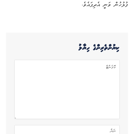
ފުލުހުން ވަނީ އެދިފައެވެ.
ކިޔުންތެރިންގެ ހިޔާލު