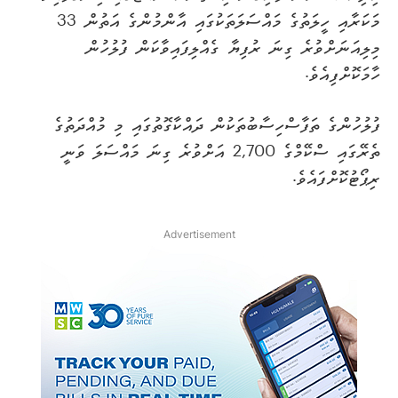
މަކަރާއި ހީލަތުގެ މައްސަލަތަކުގައި އާންމުންގެ އަތުން 33
މިލިއަނަށްވުރެ ގިނަ ރުފިޔާ ގެއްލިފައިވާކަން ފުލުހުން
ހާމަކޮށްފިއެވެ.
ފުލުހުންގެ ތަފާސްހިސާބުތަކުން ދައްކާގޮތުގައި މި މުއްދަތުގެ
ތެރޭގައި ސްކޭމްގެ 2,700 އަށްވުރެ ގިނަ މައްސަލަ ވަނީ
ރިޕޯޓުކޮށްފައެވެ.
Advertisement