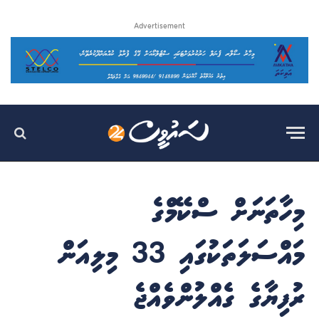
Advertisement
މިހާތަނަށް ސްކޭމްގެ
މައްސަލަތަކުގައި 33 މިލިއަން
ރުފިޔާގެ ގެއްލުންވެއްޖެ