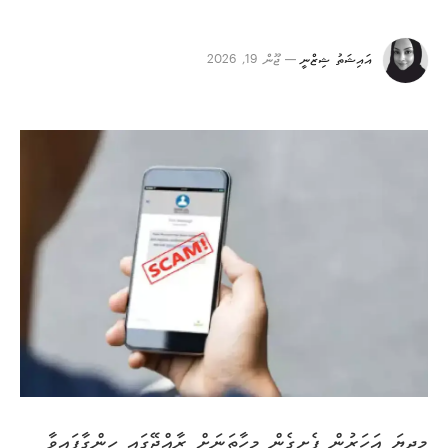
އައިޝަތު ޝިޒްނީ
ޖޫން 19, 2026
މިދިޔަ އަހަރުން ފެށިގެން މިހާތަނަށް ރާއްޖޭގައި ހިންގާފައިވާ