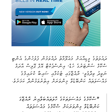
ދައުލަތުގެ މީޑިއާއަށް މައުލޫމާތު ދެއްވަމުން ފުލުހުންގެ އެންޓި
ސްކޭމް ސެންޓަރުގެ ހެޑް، އިންސްޕެކްޓާ އޮފް ޕޮލިސް އާދަމް
ނަވީދު ވިދާޅުވީ، ރާއްޖޭގައި ޓެކުމާއި ސައިބާ ކްރައިމްގެ
މައްސަލަތައް ކަންބޮޑުވާ މިންވަރަށް އިތުރުވަމުންދާ ކަމަށެވެ.
”
ސްކޭމްގެ މައްސަލަތަކުގެ ހާލަތައްބަލާއިރު ރާއްޖޭގަ
ކަންބޮޑުވާ މިންވަރަކަށް ސްކޭމްގެ މައްސަލަތައް