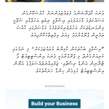
ފެނަކަ ކޯޕަރޭޝަންގެ މުވައްޒަފުންނަށް ހާއްސަކޮށްގެން
މަސައްކަތުގެ މާހައުލުގައި އިސްލާމީ ރިވެތި އަހުލާގާއި ސުލޫކީ
މިންގަނޑުތަކަށް އަހުލުވެރިކުރުވުމުގެ މަގްސަދުގައި ހާއްސަ
ތަމްރީން ޕްރޮގްރާމެއް މިއަދު އިފްތިތާހުކޮށްފިއެވެ.
”
އިސްލާމީ ބަހާތަކުން ކާމިޔާބު މުވައްޒަފަކަށް“ މި ނަމުގައި
ކުރިއަށްގެންދާ މި ޕްރޮގްރާމަކީ ފެނަކަ އިންސްޓިޓިއުޓް ފޯ
ޓްރޭނިން އެންޑް ރިސާޗާއި، ޖަމްއިއްޔަތުއްސަލަފްގެ އުޔޫން
އިންސްޓިޓިއުޓް ގުޅިގެން ހިންގާ ހަރަކާތެކެވެ.
Advertisement