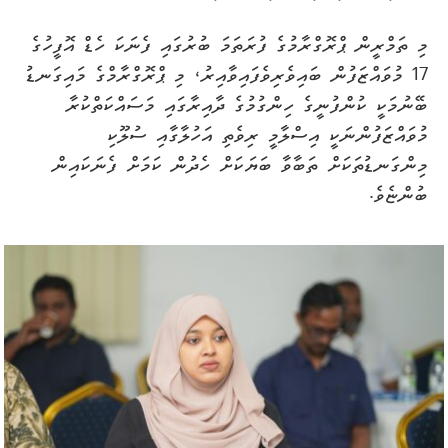
މި ތަމްރީން ޕްރޮގްރާމުގެ ފުރަތަމަ ބުރުގައި ފެނަކަ ހެޑް އޮފީހުގެ
17 މުވައްޒަފުން ބައިވެރިވެފައިވާއިރު، މި ޕްރޮގްރާމްގެ މައިގަނޑު
ބޭނުމަކީ ކުންފުނީގެ ހިންގުމުގެ ދާއިރާގައި މަސައްކަތްކުރާ
މުވައްޒަފުންނަކީ އިސްލާމީ ރިވެތި އަހުލާގާއި ސުލޫކި
މިންގަނޑުތަކަށް ތަބާވާ ބަޔަކަށް ހެދުން ކަމަށް ފެނަކައިން
ބުންޏެވެ.