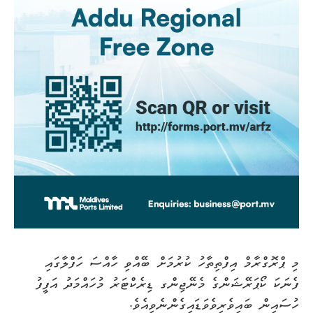
މި ޕްރޮގްރާމް އިފްތިތާހު ކުރުމަށް ބޭއްވި ހާއްސަ ހަފްލާގައި
ފެނަކަ ކޯޕަރޭޝަންގެ މެނޭޖިންގ ޑިރެކްޓަރު މުހައްމަދު އަފީފު
ހުސައިން ބައިވެރިވެވަޑައިގެންނެވިއެވެ.