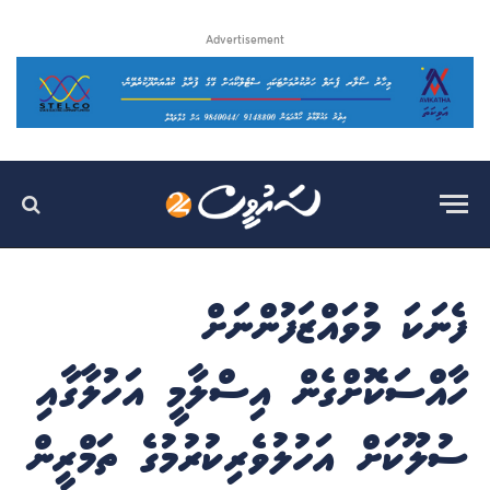
Advertisement
ފެނަކަ މުވައްޒަފުންނަށް
ހާއްސަކޮށްގެން އިސްލާމީ އަހުލާގާއި
ސުލޫކަށް އަހުލުވެރިކުރުމުގެ ތަމްރީން