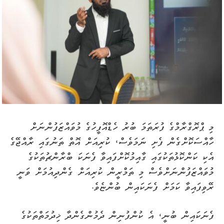
މި ޕްރޮގްރާމްގެ ފުރަތަމަ ބުރު ހެޑްއޮފީހުގެ މުވައްޒަފުންނަށް
ހާއްސަކޮށްގެން ފެށި ނަމަވެސް، ކުރިއަށް އޮތް ތަނުގައި ރާއްޖޭގެ
އެކި ކަންކޮޅުތަކުގައި ގާއިމުކޮށްފައިވާ ފެނަކަ ބްރާންޗުތަކުގެ
މުވައްޒަފުންނަށްވެސް މި ތަމްރީން ކުރިއަށް ގެންދިއުމަށް ވަނީ
ރޭވިފައިވާ ކަމަށް ފެނަކައިން ބުންޏެވެ.
ފެނަކައިން ބުނީ، އެ ކުންފުނިން ދެމުންގެންދާ ޚިދުމަތްތަކުގެ