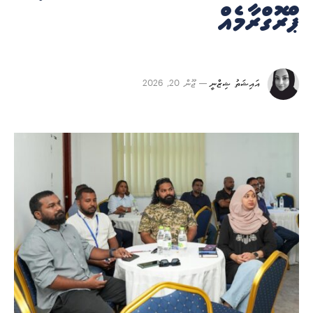
ޕްރޮގްރާމެއް
އައިޝަތު ޝިޒްނީ
ޖޫން 20, 2026