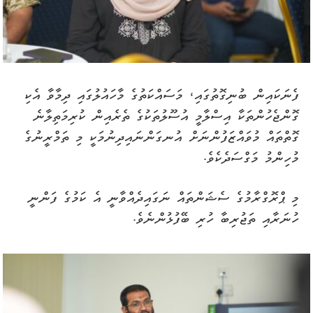
ފެނަކައިން ބުނިގޮތުގައި، މަސައްކަތުގެ މާހައުލުގައި ދިމާވާ އެކި
ގޮންޖެހުންތަކާ އިސްލާމީ އުސޫލުތަކުގެ ތެރެއިން ކުރިމަތިލާނެ
ގޮތްތައް މުވައްޒަފުންނަށް އުނގަންނައިދިނުމަކީ މި ތަމްރީނުގެ
މުހިންމު މަގްސަދެކެވެ.
މި ޕްރޮގްރާމުގެ ސެޝަންތައް ނަގައިދެއްވާނީ އެ ކަމުގެ ފަންނީ
ހުނަރާއި ތަޖުރިބާ ހުރި ބޭފުޅުންނެވެ.