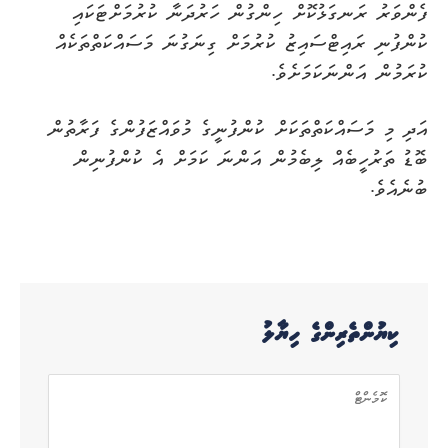
ފެންވަރު ރަނގަޅުކޮށް ހިންގުން ހަރުދަނާ ކުރުމަށްޓަކައި
ކުންފުނި ރައިޓްސައިޒު ކުރުމަށް ގިނަގުނަ މަސައްކަތްތަކެއް
ކުރަމުން އަންނަކަމަށެވެ.
އަދި މި މަސައްކަތްތަކަށް ކުންފުނީގެ މުވައްޒަފުންގެ ފަރާތުން
ބޮޑު ތަރުހީބެއް ލިބެމުން އަންނަ ކަމަށް އެ ކުންފުނިން
ބުނެއެވެ.
ކިޔުންތެރިންގެ ހިޔާލު