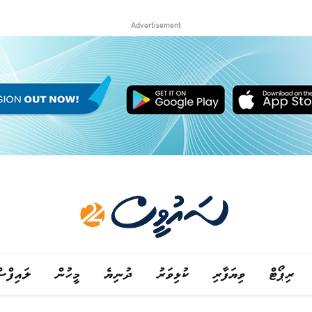
Advertisement
ރިޕޯޓް
ވިޔަފާރި
ކުޅިވަރު
ދުނިޔެ
މީހުން
ލައިފްސ