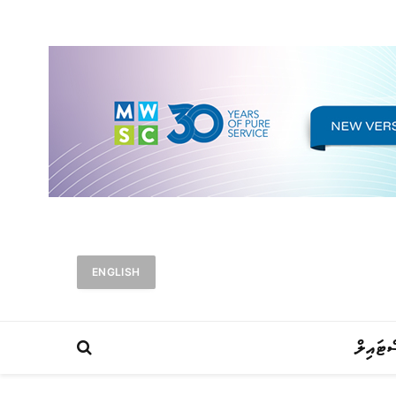
ENGLISH
ްޓައިލް