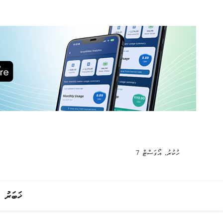
ހުކުރު, އޯގަސްޓް 7
ޚަބަރު