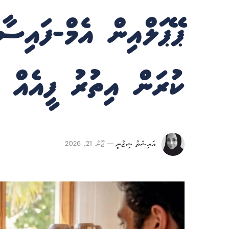
ޕޭޕަލްއިން އެމް-ފައިސ
ކުރަން އިތުރު ފީއެއް 
އައިޝަތު ޝިޒްނީ
ޖޫން 21, 2026