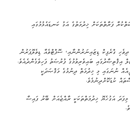
ްކުރާ ފަރާތްތަކަށް ޚިދުމަތުގެ އަގު ކަނޑައެޅުމުގައި
ދިވެހި ގްރެފިކް ޑިޒައިނަރުންނާއި، ސޮފްޓްވެއާ ޑިވެލޮޕަރުން
 އިޤްތިޞާދުގައި ބައިވެރިވުމުގެ ފުރުޞަތު ފަހިވެގެންދެއެވެ.
ެއް ނުނަގައި މި ޚިދުމަތް ދިނުމުގެ މަޤްޞަދަކީ
ތައް ކުޑަކޮށްދިނުމެވެ.
 މިފަދަ އަގުހެޔޮ ޚިދުމަތްތަކަކީ ރާއްޖެއަށް ބޭރު ފައިސާ
ެ.