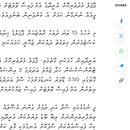
ޕޭޕަލް މެދުވެރިކޮށް އުރީދޫގެ އެމް-ފައިސާ ވޮލެޓަށ
SHARE
ފީއެއް ނުނަގާނެ ކަމަށް އެ ކުންފުނިން ބުނެފިއެވެ.
މި މަހުގެ 15 ވަނަ ދުވަހު ރާއްޖެއަށް ޕޭޕަލް
ކަސްޓަމަރުން މިވަގުތު ދައްކަން ޖެހޭނީ ހަމައެކަނި 
އިތުރުން އެމް-ފައިސާ ވޮލެޓަށް ފައިސާ ޖަމާކުރުމަށް
ފީ ނެގުމުގައި ސާދާ އަދި ދެފުށް ފެންނަ އުޞޫލެއް ގ
ވިޔަފާރިވެރިންނަށް ލިބޭ ބޮޑު ލުޔެއްކަން އުރީދޫއިން
ކިހާ ފައިސާއެއްކަން ސާފުކޮށް އެނގުމަކީ މާލީ ކަންކ