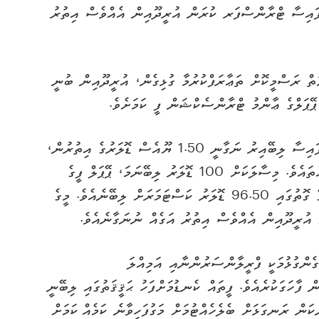
ް ފައިސާ ޓްރާންސްފަރ ކުރަން އުރީދޫއިން އެއްވެސް އިތުރު
ގެ ޚިދުމަތް ރަސްމީކޮށް ތަޢާރަފްކުރުމާ ގުޅިގެން، އުރީދޫއިން ބުނީ
ޕޭޕަލްގެ ޢާންމު ޓްރާންސެކްޝަން ފީ ކަމަށެވެ.
އުރީދޫއިން ހާމަކުރި ގޮތުގައި، ޕޭޕަލް މެދުވެރިކޮށް ފައިސާ ލިބޭއިރު ނަގާނީ 1.50 ޔޫއެސް ޑޮލަރުގެ އިތުރުން،
ޓްރާންސެކްޝަން ހަދާ ޖުމްލަ ޢަދަދުގެ 2 އިންސައްތައެވެ. މިސާލަކަށް 100 ޑޮލަރު ލިބޭނަމަ، ޕޭޕަލް ފީގެ
ގޮތުގައި 3.50 ޑޮލަރު ކެނޑުމަށްފަހު ސާފު ޢަދަދުގެ ގޮތުގައި 96.50 ޑޮލަރު ކަސްޓަމަރަށް ލިބޭނެއެވެ. މީގެ
 އުރީދޫއިން އެއްވެސް އިތުރު އަގެއް ނުނަގާނެއެވެ.
ެންގުޅުމަކީ ފްރީލާންސަރުންނާއި އަމިއްލަ
 ފާހަގަކުރެއެވެ. ފީތައް ކެނޑުމަށްފަހު ޙަޤީޤަތުގައި ލިބޭނީ
ަން ރަނގަޅަށް ބެލެހެއްޓުމަށް މަގުފަހިވާނެ ކަމެއް ކަމަށް