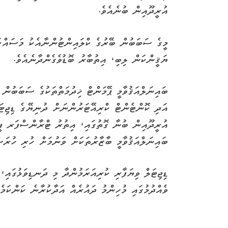
އުރީދޫއިން ބުނެއެވެ.
މީގެ ސަބަބުން ބޭރުގެ ކްލައިންޓުންނާއެކު މަސައްކަތ
ޔަޤީންކަން ލިބި، އިތުބާރު ބޮޑުވެގެންދާނެއެވެ.
ބައިނަލްއަޤުވާމީ ޕޭމަންޓް ޚިދުމަތްތަކުގެ ސަބަބުން 
އަދި ކޮންޓެންޓް ކްރިއޭޓަރުންނަށް ދުނިޔޭގެ ޑިޖިޓަލް
އުރީދޫއިން ބުނާ ގޮތުގައި، އިތުރު ޓްރާންސްފަރ ފީއ
ބައިނަލްއަޤުވާމީ ބާޒާރުތަކަށް ވަނުމަށް ހުރި ހުރަސް
ޑިޖިޓަލް ވިޔަފާރި ކުރިއަރަމުންދާ މި ދަނޑިވަޅުގައި،
ވެއްދުމުގައި މުހިންމު ދައުރެއް އަދާކުރާނެ ކަންކަމެވ