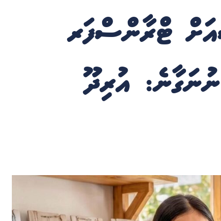
ާއަށް ޓްރާންސްފަރ
ނުނަގާނެ: އުރިދޫ