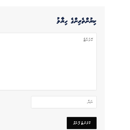
ކިޔުންތެރިންގެ ހިޔާލު