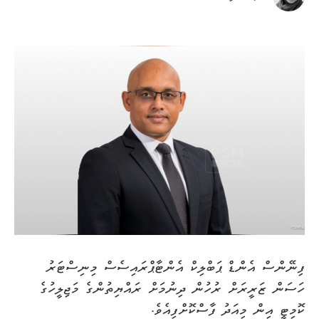
ފިނޭންސް އެންޑް ޕަބްލިކް އެންޓާޕްރައިސެސް މިނިސްޓަރު
ހަސަން ޒަރީރަށް ރުހުން ދިނުމަށް ރައްޔިތުންގެ މަޖިލީހުގެ
ކޮމިޓީ އިން މިއަދު ފާސްކޮށްފިއެވެ.