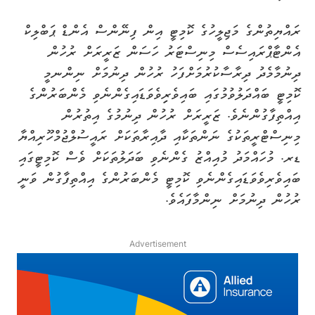
ރައްޔިތުންގެ މަޖިލީހުގެ ކޮމިޓީ އިން ފިނޭންސް އެންޑް ޕަބްލިކް
އެންޓާޕްރައިސެސް މިނިސްޓަރު ހަސަން ޒަރީރަށް ރުހުން
ދިނުމާމެދު ދިރާސާކުރުމަށްފަހު ރުހުން ދިނުމަށް ނިންނމީ
ކޮމިޓީ ބައްދަލުވުމުގައި ބައިވެރިިވެވަޑައިގެންނެވި މެންބަރުންގެ
އިއްތިފާގުންނެވެ. ޒަރީރަށް ރުހުން ދިނުމުގެ އިތުރުން
މިނިސްޓްރީތަކުގެ ނަންތަކާއި ދާއިރާތަކަށް ރައީސުލްޖުމްހޫރިއްޔާ
ޑރ. މުހައްމަދު މުއިއްޒު ގެންނެވި ބަދަލުތަކަށް ވެސް ކޮމިޓީގައި
ބައިވެރިވެވަޑައިގެންނެވި ކޮމިޓީ މެންބަރުންގެ އިއްތިފާގުން ވަނީ
ރުހުން ދިނުމަށް ނިންމާފައެވެ.
Advertisement