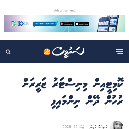
Advertisement
ކޮމިޓީއިން މިނިސްޓަރު ޒަރީރަށް
ރުހުން ދޭން ނިންމައިފި
މަރިޔަމް ވަހީދާ
ޖޫން 22, 2026