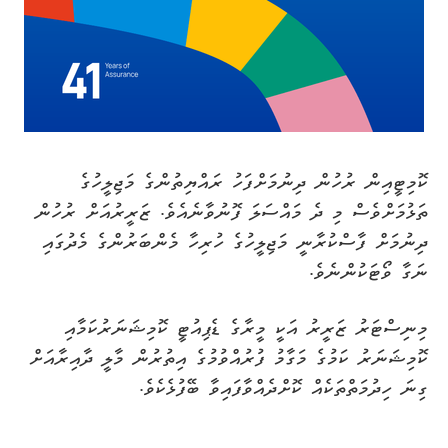
ކޮމިޓީއިން ރުހުން ދިނުމަށްފަހު ރައްޔިތުންގެ މަޖިލީހުގެ
ތަޅުމަށްވެސް މި ދެ މައްސަލަ ފޮނުވާނެއެވެ. ޒަރީރުއަށް ރުހުން
ދިނުމަށް ފާސްކުރާނީ މަޖިލީހުގެ ހުރިހާ މެންބަރުންގެ މެދުގައި
ނަގާ ވޯޓަކުންނެވެ.
މިނިސްޓަރު ޒަރީރު އަކީ މީރާގެ ޑެޕިއުޓީ ކޮމިޝަނަރުކަމާއި
ކޮމިޝަނަރު ކަމުގެ މަގާމު ފުރުއްވުމުގެ އިތުރުން މާލީ ދާއިރާއަށް
ގިނަ ހިދުމަތްތަކެއް ކޮށްދެއްވާފައިވާ ބޭފުޅެކެވެ.