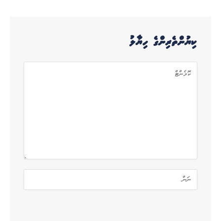
ކިޔުންތެރިންގެ ހިޔާލު