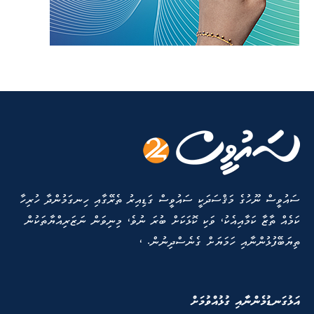
ސައުވީސް ނޫހުގެ މަޤްސަދަކީ ސައުވީސް ގަޑިއިރު ތެރޭގާއި ހިނގަމުންދާ ހުރިހާ
ކަމެއް ތާޒާ ކަމާއިއެކު، ވަކި ކޮޅަކަށް ބުރަ ނުވެ، މިނިވަން ނަޒަރިއްޔާތަކުން
ތިޔަބޭފުޅުންނާއި ހަމަޔަށް ގެނެސްދިނުން. ،
އަޅުގަނޑުމެންނާއި ގުޅުއްވުމަށް