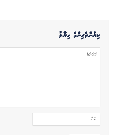
ކިޔުންތެރިންގެ ހިޔާލު