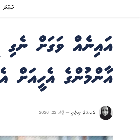
ޚަބަރު
އައިނެއް ވަގަށް ނެގި މ
އާންމުންގެ އެހީއަށް އެދ
އައިޝަތު ޝިޒްނީ
ޖޫން 22, 2026