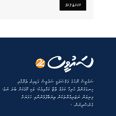
ސައުވީސް ނޫހުގެ މަޤްސަދަކީ ސައުވީސް ގަޑިއިރު ތެރޭގާއި
ހިނގަމުންދާ ހުރިހާ ކަމެއް ތާޒާ ކަމާއިއެކު، ވަކި ކޮޅަކަށް ބުރަ ނުވެ،
މިނިވަން ނަޒަރިއްޔާތަކުން ތިޔަބޭފުޅުންނާއި ހަމަޔަށް
ގެނެސްދިނުން. ،