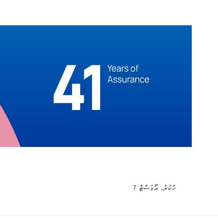
ހުކުރު, އޯގަސްޓް 7