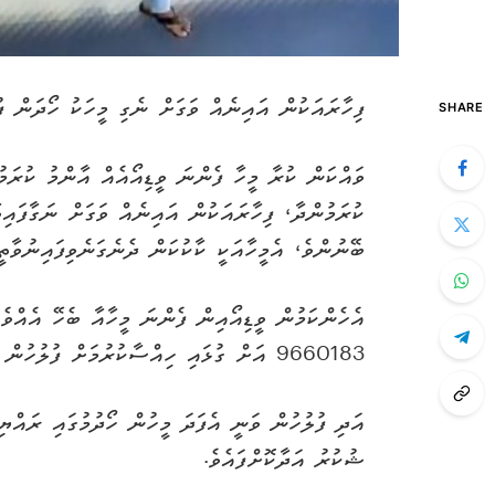
ފިހާރައަކުން އައިނެއް ވަގަށް ނެގި މީހަކު ހޯދަން ފު
SHARE
ވައްކަން ކުރާ މީހާ ފެންނަ ވީޑިއޯއެއް އާންމު ކުރަމ
ކުރަމުންދާ، ފިހާރައަކުން އައިނެއް ވަގަށް ނަގާފައިވ
ބޭނުންވެ، އެމީހާއަކީ ކާކުކަން ދެނެގަނެވިފައިނުވާތީ
އެހެންކަމުން ވީޑިއޯއިން ފެންނަ މީހާއާ ބެހޭ އެއްވެސ
9660183 އަށް ގުޅައި ހިއްސާކުރުމަށް ފުލުހުން އެދިފައިވެއެވެ.
އަދި ފުލުހުން ވަނީ އެފަދަ މީހުން ހޯދުމުގައި ރައްޔ
ޝުކުރު އަދާކޮށްފައެވެ.