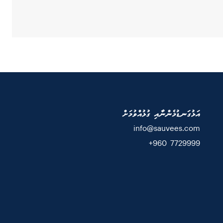
އަޅުގަނޑުމެންނާއި ގުޅުއްވުމަށް
info@sauvees.com
7729999 960+