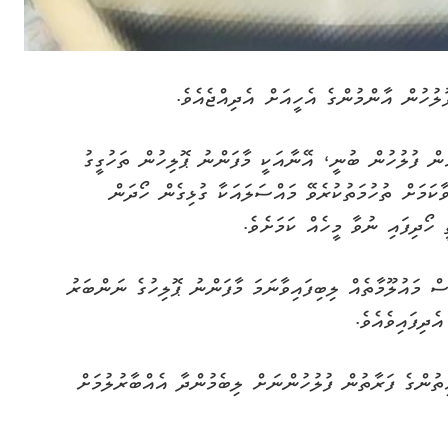
ލުހުން އާންމުންގެ އެހީއަށް އެދިއްޖެއެވެ.
ުން ފުލުހުން ބުނީ، އޭނާއަކީ މާފަންނު ޕޮލިހުން ތަހުގީގު
ާކަމަށް ތުހުމަތުކުރެވޭ މައްސަލައަކާ ގުޅިގެން ހޯދަން
 ހޯދިފައި ނުވާ މީހެއް ކަމަށެވެ.
ް މައުލޫމާތެއް ލިބިފައިވާނަމަ މާފަންނު ޕޮލިހުގެ ނަންބަރު
ިތުންގެ ފަރާތުން ފުލުހުންނަށް ލިބެމުންދާ އެއްބާރުލުމަށް