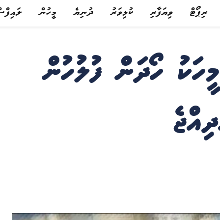
ރިޕޯޓް
ވިޔަފާރި
ކުޅިވަރު
ދުނިޔެ
މީހުން
ލައިފްސ
ީހަކު ހޯދަން ފުލުހުން
ިއްޖެ