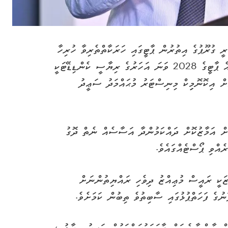
 ގުރޫޕުގެ އިތުރުން ޕާޓީގައި ހަރަކާތްތެރިވާ ހުރިހާ
ބޭފުޅުންގެ ވެސް އޮތީ އެއް ވިސްނުމެއް ކަމަށާއި، އެ ޕާޓީގެ 2028 ވަނަ އަހަރުގެ ރިޔާސީ ކެންޑިޑޭޓަކީ
ށް އިކޮނޮމިިކް މިނިސްޓަރު މުޙައްމަދު ސަޢީދު
ށް އަމާޒުކޮށް ދައްކަމުންދާ އަސާސެއް ނެތް ދޮގު
ެއްވި ޕޯސްޓެއްގައެވެ.
ޒަކީ ރައީސް މުޢިއްޒު ދިވެހި ރައްޔިތުންނަށް
ާނުގެ ފަހަތްޕުޅުގައި ސާބިތުވެ ތިބުން ކަމަށެވެ.