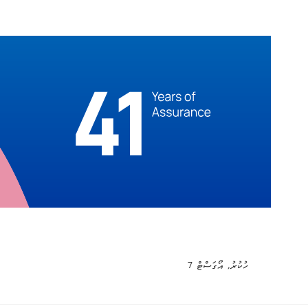
ހުކުރު, އޯގަސްޓް 7