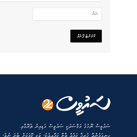
ސައުވީސް ނޫހުގެ މަޤްސަދަކީ ސައުވީސް ގަޑިއިރު ތެރޭގާއި
ހިނގަމުންދާ ހުރިހާ ކަމެއް ތާޒާ ކަމާއިއެކު، ވަކި ކޮޅަކަށް ބުރަ ނުވެ،