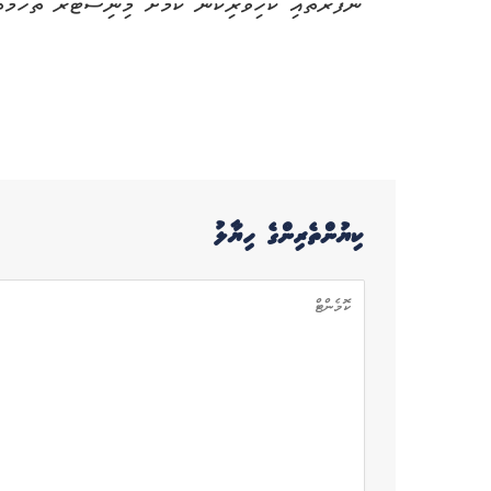
ނަފްރަތާއި ކެހިވެރިކަން ކަމަށް މިނިސްޓަރު ތުހުމަތު
ކިޔުންތެރިންގެ ހިޔާލު