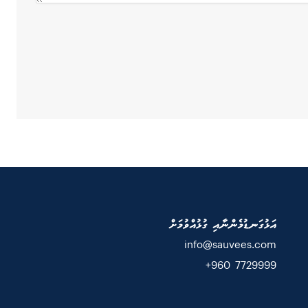
އަޅުގަނޑުމެންނާއި ގުޅުއްވުމަށް
info@sauvees.com
7729999 960+