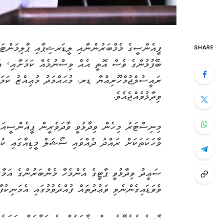
ޕީއެންސީގެ މެމްބަރުންނާއި ލީޑަރޝިޕާއި ޕާލިމަންޓަރީ
SHARE
ރައީސުލްޖުމްހޫރިއްޔާ ޑރ. މުޙައްމަދު މުޢިއްޒު ކަމަ
ވިދާޅުވެއްޖެއެވެ.
މިނިސްޓަރު މިހެން ވިދާޅުވީ ވާދަވެރީން ޕީއެންސީއަ
ވާހަކަތަކަށް ރައްދު ދެއްވައި ސޯޝަލް މީޑިއާގައި ކުރ
ސަޢީދު ވިދާޅުވީ ޕާޓީގެ އެންމެހާ މެންބަރުންގެ އަމާ
ވެވަޑައިގެންނެވި ވަޢުދުތައް ފުއްދެވުމުގައި އެމަނިކުފ