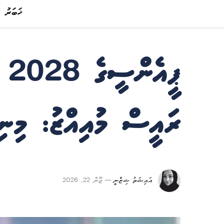
ޚަބަރު
ޕީ
ރައީސް މުއިއްޒު: މިނ
އައިޝަތު ޝިޒްނީ
ޖޫން 22, 2026