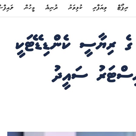
ރިޕޯޓް
ވިޔަފާރި
ކުޅިވަރު
ދުނިޔެ
މީހުން
ލައިފްސ
އެންސީގެ 2028 ގެ ރިޔާސީ ކެންޑިޑޭޓަކީ
ިސްޓަރު ސައީދު