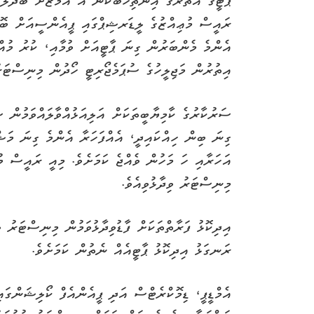
ޕާޓީގެ އެތެރޭގެ އިންތިޚާބަކުން އެ އަމާޒަށް ބަދަލެއ
ރައީސް މުޢިއްޒުގެ ލީޑަރޝިޕްގައި ޕީއެންސީއަށް ބޮޑެ
އެންމެ މެންބަރުން ގިނަ ޕާޓީއަށް ވުމާއި، ކުރު މުއް
އިތުރުން މަޖިލީހުގެ ސުޕަމެޖޯރިޓީ ހޯދުން މިނިސްޓަރު 
ސަރުކާރުގެ ކާމިޔާބީތަކަށް އަލިއަޅުއްވާލައްވަމުން 
ގިނަ ބިން ހިއްކައިދީ، އެއްފަހަރާ އެންމެ ގިނަ މަޝް
އަހަރާއި ހަ މަހުން ވެއްޖެ ކަމަށެވެ. މިއީ ރައީސް މ
މިނިސްޓަރު ވިދާޅުވިއެވެ.
އިދިކޮޅު ފަރާތްތަކަށް ފާޑުވިދާޅުވަމުން މިނިސްޓަރު ވ
ރަނގަޅު އިދިކޮޅު ޕާޓީއެއް ނެތުން ކަމަށެވެ.
އެމްޑީޕީ، ޑިމޮކްރެޓްސް އަދި ޕީއެންއެފް ކޯލިޝަންގ