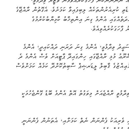
ް ނާންނާނެކަން ފާހަގަކުރައްވަމުން ވަޒީރު ވިދާޅުވީ،
ތި ކުރިއެރުންތަކެއް ލިބިފައިވާ ކަމަށެވެ. އެގޮތުން ރާއްޖޭގެ
ދަތެއްގައި އެންމެ ގިނަ އިންތިޚާބު ކާމިޔާބުކުރުމުގެ
ފާހަގަކުރެއްވިއެވެ.
ސަޢީދު ވިދާޅުވީ، އެންމެ ގިނަ ދަރަނި ދައްކައިދީ، އެންމެ
ރޫޢު މުޅި ރާއްޖޭގައި ހިންގައިދޭ ޕާޓީއަށް ވެސް އެންމެ ދެ
ުޢިއްޒުގެ ޤާބިލް ލީޑަރޝިޕް ސާބިތުކޮށްދޭ ކަމެއް ކަމަށްވެސް
ިދާޅުވީ ރާއްޖެއަށް މިވަގުތު އޮތް އެންމެ ބޮޑު ގޮންޖެހުމަކީ
ައި ވެރިއަކު ފެންނަން ނެތް ކަމަށާއި، އެތަނުން ފެންނަނީ