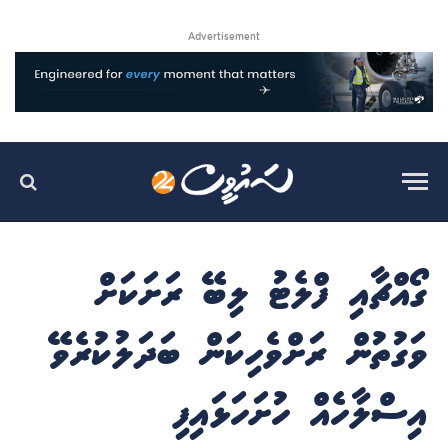
Advertisement
ގޯއްޗާއި ފްލެޓު ލިބޭ ރަށަކަށް
ވަގުތުން ރަށްވެހިކަން ބަދަލުކުރެވޭ
އިސްލާހެއް ހުށަހަޅައިފި