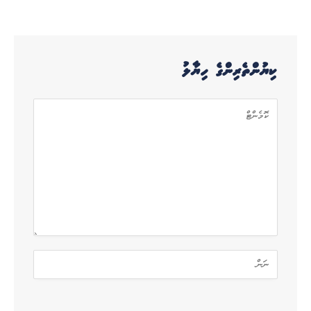
ކިޔުންތެރިންގެ ހިޔާލު