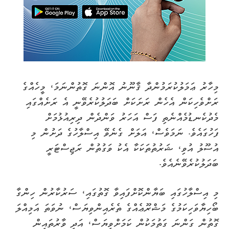
މިހާރު ޢަމަލުކުރަމުންދާ ޤާނޫނު އޮންނަ ގޮތުންނަމަ، މީހެއްގެ
ރަށްވެހިކަން އެހެން ރަށަކަށް ބަދަލުކުރެވޭނީ އެ ރަށެއްގައި
މެދުކެނޑުމެއްނެތި ފަސް އަހަރު ވަންދެން ދިރިއުޅުމަށް
ފަހުގައެވެ. ނަމަވެސް، އަލަށް ގެނެވޭ އިސްލާހުގެ ދަށުން މި
އުސޫލު އުވި، ޝަރުތުތަކަކާ އެކު ވަގުތުން ރަޖިސްޓަރީ
ބަދަލުކުރެވޭނެއެވެ.
މި އިސްލާހުގައި ބަޔާންކޮށްފައިވާ ގޮތުގައި، ސަރުކާރުން ހިންގާ
ބޯހިޔާވަހިކަމުގެ މަޝްރޫޢެއްގެ ތެރެއިންވިޔަސް، ނުވަތަ އަމިއްލަ
ގޮތުން ގަންނަ ގަތުމަކުން ކަމަށްވިޔަސް، އަދި ވާރުތައިން