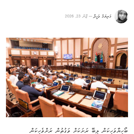
މަރިޔަމް ވަހީދާ
ޖޫން 23, 2026
ބޯހިޔާވަހިކަން ލިބޭ ރަށަކަށް ވަގުތުން ރަށްވެހިކަން