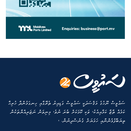
ސައުވީސް ނޫހުގެ މަޤްސަދަކީ ސައުވީސް ގަޑިއިރު ތެރޭގާއި ހިނގަމުންދާ ހުރިހާ
ކަމެއް ތާޒާ ކަމާއިއެކު، ވަކި ކޮޅަކަށް ބުރަ ނުވެ، މިނިވަން ނަޒަރިއްޔާތަކުން
ތިޔަބޭފުޅުންނާއި ހަމަޔަށް ގެނެސްދިނުން. ،