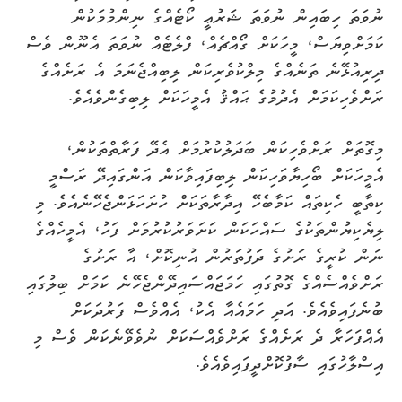
ނުވަތަ ހިބައިން ނުވަތަ ޝަރުޢީ ކޯޓެއްގެ ނިންމުމަކުން
ކަމަށްވިޔަސް، މީހަކަށް ގޯއްޗެއް، ފްލެޓެއް ނުވަތަ އެނޫން ވެސް
ދިރިއުޅޭނެ ތަނެއްގެ މިލްކުވެރިކަން ލިބިއްޖެނަމަ އެ ރަށެއްގެ
ރަށްވެހިކަމަށް އެދުމުގެ ޙައްޤު އެމީހަކަށް ލިބިގެންވެއެވެ.
މިގޮތަށް ރަށްވެހިކަން ބަދަލުކުރުމަށް އެދޭ ފަރާތްތަކުން،
އެމީހަކަށް ބޯހިޔާވަހިކަން ލިބިފައިވާކަން އަންގައިދޭ ރަސްމީ
ކިތާބީ ހެކިތައް ކަމާބެހޭ އިދާރާތަކަށް ހުށަހަޅަންޖެހޭނެއެވެ. މި
ލިޔެކިޔުންތަކުގެ ސައްހަކަން ކަށަވަރުކުރުމަށް ފަހު، އެމީހެއްގެ
ނަން ކުރީގެ ރަށުގެ ދަފުތަރުން އުނިކޮށް، އާ ރަށުގެ
ރަށްވެއްސެއްގެ ގޮތުގައި ހަމަޖައްސައިދޭންޖެހޭނެ ކަމަށް ބިލުގައި
ބުނެފައިވެއެވެ. އަދި ހަމައެއާ އެކު، އެއްވެސް ފަރުދަކަށް
އެއްފަހަރާ ދެ ރަށެއްގެ ރަށްވެއްސަކަށް ނުވެވޭނެކަން ވެސް މި
އިސްލާހުގައި ސާފުކޮށްދީފައިވެއެވެ.