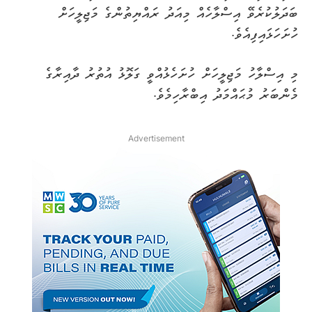
ބަދަލުކުރެވޭ އިސްލާހެއް މިއަދު ރައްޔިތުންގެ މަޖިލީހަށް
ހުށަހަޅައިފިއެވެ.
މި އިސްލާހު މަޖިލީހަށް ހުށަހެޅުއްވީ ގަލޮޅު އުތުރު ދާއިރާގެ
މެންބަރު މުޙައްމަދު އިބްރާހިމެވެ.
Advertisement