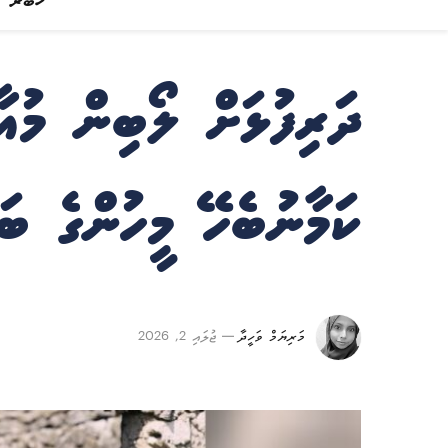
ޚަބަރު
ދަރިފުޅަށް ލޯބިން މުއ
ކަމާނުބެހޭ މީހުންގެ ބ
މަރިޔަމް ވަހީދާ
ޖުލައި 2, 2026