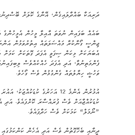
ދަރިއަކާ ބައްދާލައިގެން، އޭނާގެ ކޮލަށް ބޮސްދިނުނ
ބައެއް ބަފައިން ނުވަތަ އާއިލާ މީހުން އެމީހުންގެ 
ޖިންސީ ގޯނާކުރާ މައްސަލަތައް އިތުރުވަމުން އަންނަކ
އެބަޔަކަށް މިކަން ސިފަވީ އެފަދަ ގޮތަކަށް ކަމަށް ވ
ފެންމަތިނުވާ، އަދި އެފަދަ ހެއްކެއްވެސް ލިބިފައިނުވ
ވަހުޝީ ހިޔާލުތައް ގެންގުޅުން ވެސް ގޯހެވެ.
އުމުރުން އެންމެ 12 އަހަރުގެ ކުޑަކުއް
ކުޑަކުއްޖާއަށް ވެސް ފުރައްސާރަ ކޮށްފައެވެ. އަދި އ
”ނޯމަލް“ ކަމަކަށް ވެސް ހަދާފައެވެ.
ދީނާއި ބެހޭގޮތުން ވެސް އަދި އެހެން ކަންކަމުގައި