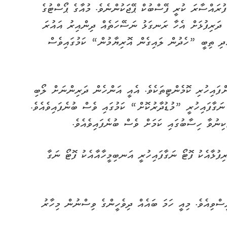
ފުރައްސާރަ ކުރީ ފޭސްބުކް ޕޭޖަކުންނެވެ. މުއާގެ ޕޯސްޓުގެ
 ދަރިފުޅަށް އެހާ ރަނގަޅު ނަސޭހަތެއް ދިންއިރު އައުރަ
ަދި ތިބީ ”ހެދުން ލައިގެން އޮރިޔާމުން“ ކަމުގައިވެސް
ްފައިހުރި ކޮމެންޓިތަކެވެ. އެއީ އަންހެން ދަރިންނަށް ލޯބި
ނަގާފައިހުރީ ”މުޑުދާރުކޮށް“ ކަމުގައި ވެސް ބުނެފައިވެއެވެ.
ކިނުވާ ހިސާބުގައި ކަމަށް ވެސް ބުނެފައިވެއެވެ.
ފުޅާއެކު ފޮޓޯ ނަގާފައިހުރީ އަނބިމީހާއާއެކު ފޮޓޯ ނަގާ
ީސްވިއެވެ. މިއީ ހަމަ ބައެއް ދިވެހީންގެ ވިސްނުން މިހާރު