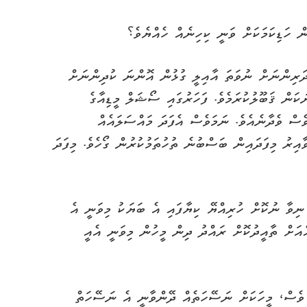
ް ހަޑިކަމަކަށް ވަނީ ކިހިނެއް ހެއްޔެވެ؟
ދަރިންނަށް ނުވަތަ އާއިލީ ގުޅުން އޮންނަ ކުދިންނަށް
ަން ޤަބޫލުކުރަމެވެ. ފަހަރުގައި ސޯޝަލް މީޑިއާގެ
ެސް ވެދާނެއެވެ. ނަމަވެސް އެފަދަ މައްސަލައެއް
ާއިރު މިފަދައިން ބަސްބުނެ ތުހުތަމުކުރުން ގޯހެވެ. މިފަދަ
ޖަކު، އައުރަ ނިވާ ނުކޮށް ހުރިއްޔޭ ކިޔާފައި އެ ބަޔަކު މިވަނީ އެ
ެއަށް ތާއީދުކޮށް ރައްދު ދިން މީހުން މިވަނީ އެއީ
 ވެސް، މީހަކަށް ނަސޭހަތެއް ދޭންވާނީ އެ ނަސޭހަތް