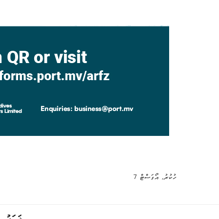
ހުކުރު, އޯގަސްޓް 7