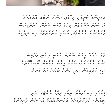
ވެހީންގެ ކަށީގައި ހިފާފައި ހުންނަ ނުބައި އާދައެކެވެ.
 ބަދަލާ އެއްގޮތަަށް ތިމާގެ ފޭރާން އެޅުން ބަދަލުވިޔަސް،
ުރައްސާރަ ކުރުންފަދަ ނުބައި އާދަކާދަތައް ގިނަ ދިވެހީން
އް ބައެއް މީހުުން ބޭނުން ކުރަނީ މިބުނި ފަދައިން
ްސާރަ ކުރުމަށެވެ. ބައެއް މީހުން ކާކުކަން ނޭނގޭގޮތަށް
ިޑީ ހަދައިގެން އަދި އަނެއް ބަޔަކު ހަމަ ވަރަށް
އާގައި ހިނގާފައެވެ. ދިވެހި ފިލްމު އެކްޓަރ އަދި
އަަށް، އުފަންދުވަހުގެ ތަހުނިޔާއާއެކު އަސަރުން ފުރިގެންވާ