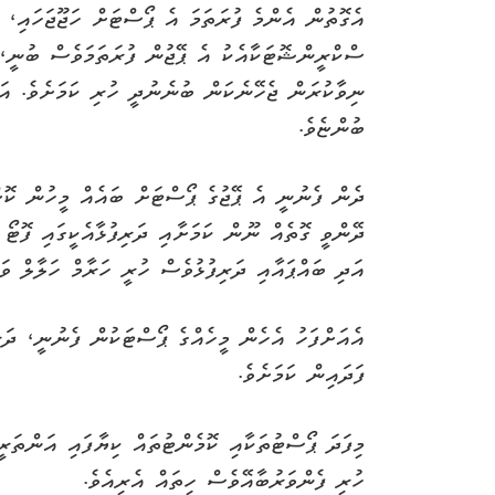
އެގޮތުން އެންމެ ފުރަތަމަ އެ ޕޯސްޓަށް ހަޖޫޖަހައި، 
ސްކްރީންޝޮޓަކާއެކު އެ ޕޭޖުން ފުރަތަމަވެސް ބުނީ،
ނިވާކުރަން ޖެހޭނެކަން ބުނެނުދީ ހުރި ކަމަށެވެ. އ
ބުންޏެވެ.
ދެން ފެނުނީ އެ ޕޭޖުގެ ޕޯސްޓަށް ބައެއް މީހުން ކޮށ
ދޭންވީ ގޮތެއް ނޫން ކަމަށާއި ދަރިފުޅާއެކީގައި ފޮޓޯ 
އަދި ބައްޕައާއި ދަރިފުޅުވެސް ހުރީ ހަރާމް ހަލާލް ވަ
އެއަށްފަހު އެހެން މީހެއްގެ ޕޯސްޓަކުން ފެނުނީ، ދަރި
ފަދައިން ކަމަށެވެ.
މިފަދަ ޕޯސްޓުތަކާއި ކޮމެންޓުތައް ކިޔާފައި އަންތަރ
ހުރި ފެންވަރުބާއޭވެސް ހިތައް އެރިއެވެ.