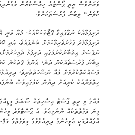
ވަރަށްވެސް ރީތި ޕޯސްޓެއް ހިއްސާކުރުން ވެގެންދިޔ
ކާލަން“ ލިބުނު ފުރުސަތަކަށެވެ.
ދަރިފުޅާއެކު ނަގާފައިވާ ފޮޓޯތަކަކާއެކު، މުއާ ވަނީ އ
ދަރިފުޅާމެދު ފަޚުރުވެރިވާކަމަށް ބުނެފައެވެ. އަދި ކޮ
ނަފްސަށް އިތުބާރުކުރުމުގައި ދަރިފުޅު ދެމިހުރުމަށާއ
ލިބޭނެ ފުރުސަތެއްކަން ދަނެ، އެންމެ ގޮތަކުން ކަނ
މަސައްކަތްކުރުމަށް މުއާ ނަސޭހަތްތެރިވެ، ދިރިއުޅުމ
ހިތްވަރާއެކު ކުރިއަށް ދިޔުން ކަމުގައިވެސް ބުނެފައެ
މުއާގެ މި ރީތި ޕޯސްޓު އިސާހިތަކު ސޯޝަލް މީޑިއާގައ
ގިނަ ވަގުތުތަކެއް ނުނެގިއެވެ. އެ ޕޯސްޓާމެދު މީހުނ
އުފެއްދުމަކީ އެމީހުންގެ ދިރިއުޅުމުގެ މިވަގުތުގެ މަޤް