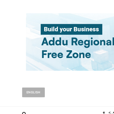
ENGLISH