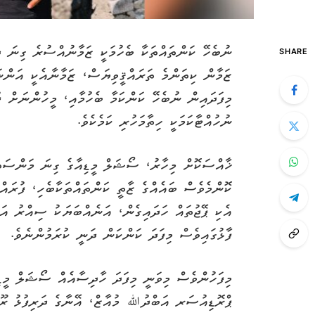
ނުބެހޭ ކަންތައްތަކާ ބެހުމަކީ ޒަމާނުއްސުރެ ގިނަ ދި
SHARE
ޒަމާން ކިތަންމެ ތަރައްޤީވިޔަސް، ޒަމާނާއެކީ އަންނަ
މިފަދައިން ނުބެހޭ ކަންކަމާ ބެހުމާއި، މީހުންނަށް ފ
ނުހުއްޓާކަމަކީ ހިތާމަހުރި ކަމެކެވެ.
ޚާއްސަކޮށް މިހާރު، ސޯޝަލް މީޑިއާގެ ގިނަ މަންސަތަ
ކޮންމެވެސް ބައެއްގެ ޒާތީ ކަންތައްތަކާބެހި، ފުރައ
އެކި ޕޭޖުތައް ހަދައިގެން، އަނެއްބަޔަކު ސިއްރު އައ
ފާޅުގައިވެސް މިފަދަ ކަންކަން ދަނީ ކުރަމުންނެވެ.
މިފަހުންވެސް މިވަނީ މިފަދަ ހާދިސާއެއް ސޯޝަލް މީޑި
ޕްރޮޑިއުސަރ އަބްދުﷲ މުއާޒް، އޭނާގެ ދަރިފުޅު ރޫބީ