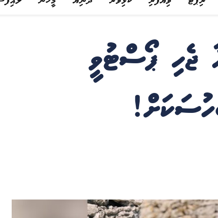
ރިޕޯޓް
ވިޔަފާރި
ކުޅިވަރު
ދުނިޔެ
މީހުން
ލައިފްސ
ާ ޖެހި ޕޯސްޓުވީ
ަހުސަކަށް!