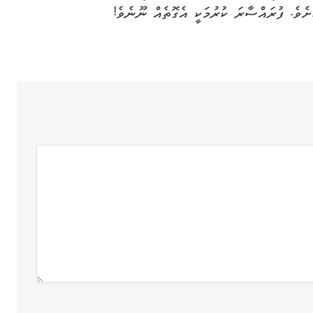
ށެވެ. ފުރައްސާރަ ކުރުމަކީ އެގޮތެއް ނޫނެވެ!