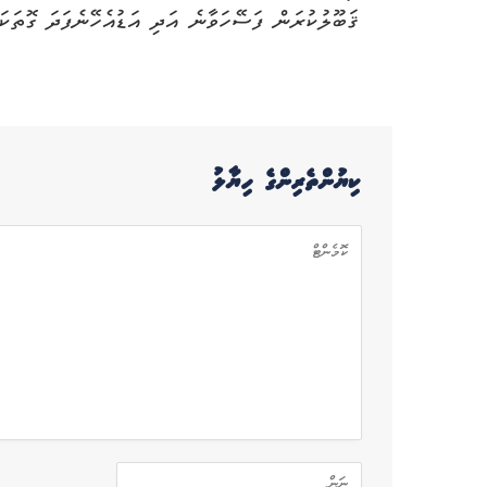
ޤަބޫލުކުރަން ފަސޭހަވާނެ އަދި އަޑުއެހޭނެފަދަ ގޮތަކަ
ކިޔުންތެރިންގެ ހިޔާލު