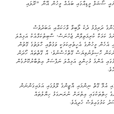
ައީ ސޯޝަލް މީޑިއާގައި ބައެއް މީހުން އޭނާ ”ރޮލައި
ޭނާގެ ދަރިފުޅު ދެކެ ލޯބިވާ ވާހަކައާއި އަބަދުވެސް
ންމެ ކަމަކާ ކުރިމަތިލާން ޖެހުނަސް، ސާބިތުކަމާއެކު އަމިއްލަ
ި އެހެން މީހުންގެ އެހީތެރިކަމަކީ ވަގުތާއި ހާލަތުގެ ގޮތުން
ްކަން ހާސިލުނުވިޔަސް ގޮތްހުސްނުވެ، އާ ގޮތްތައް ހޯދަން
ުގައި އެންމެ މުހިންމީ އަމިއްލަ ނަފްސަށް އިތުބާރުކޮށްގެން
ވެ.
ި އުޅޭ ގޮތް ނިންމައި ޣާޒީންގެ ލޮލުގައި އަޅައިގަންނަން
ްގެ ހިތްތަކުގައި އިތުރަށް ނުރަނގަޅު ހިޔާލުތައް
ސަދު ކަމުގައިވެސް ހެދިއެވެ.