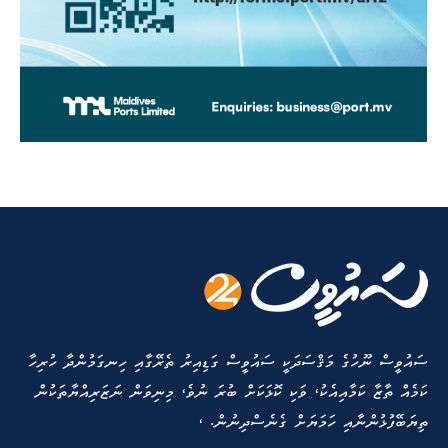
ސައުވީސް ނޫހުގެ މަޤްސަދަކީ ސައުވީސް ގަޑިއިރު ތެރޭގާއި ހިނގަމުންދާ ހުރިހާ
ކަމެއް ތާޒާ ކަމާއިއެކު، ވަކި ކޮޅަކަށް ބުރަ ނުވެ، މިނިވަން ނަޒަރިއްޔާތަކުން
ތިޔަބޭފުޅުންނާއި ހަމަޔަށް ގެނެސްދިނުން. ،