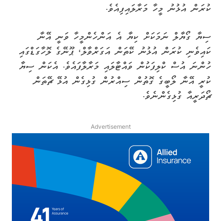
ކުރަން އުޅުނު މީހާ މަރާލައިފިއެވެ.
ސިޔާ ގޯޔާލް ނަމަކަށް ކިޔާ އެ އަންހެންމީހާ ވަނީ އޭނާ
ކައިވެނި ކުރަން އުޅުނު ކޭތަން އަގަރްވާލް، ޕޫނޭގެ ލޮހާގަޑްގައި
ހުންނަ އުސް ކްލިފަކުން ވައްޓާލައި މަރާލާފައެވެ. އެކަން ސިޔާ
ކުރީ އޭނާ ލޯބީގެ ގޮތުން ސިއްރުން ގުޅިގެން އުޅޭ ޗޭތަން
ޗޯދަރީއާ ގުޅިގެންނެވެ.
Advertisement