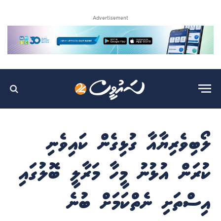
Advertisement
ލޯބިވެރިޔާއާ ގުޅިގެން ކައިވެނި
ކުރަން އުޅުނު މީހާ މަރާލީ ބޮލުގައި
އިސްތަށި ނެތްކަމަށް ބުނެ