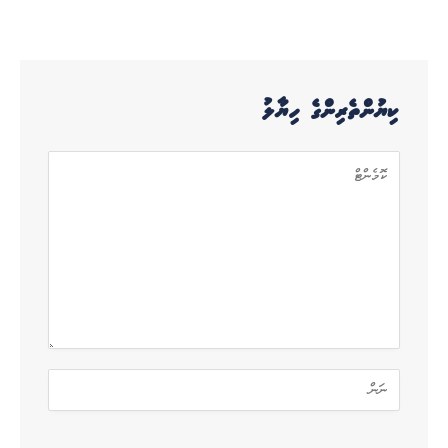
ކިޔުންތެރިންގެ ހިޔާލު