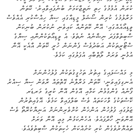
ކުރަން އުޅުމުގެ ހިތި ނަތީޖާކަމަށް ބުނެފައިވާއިރު، ކޭތަން
މަރާލުމުގެ ކުރިން ސޯޝަލް މީޑިއާގައި ސިޔާ ހިއްސާކުރި އެއްވެސް
ވީޑިއޯއެއްގައި، އޭނާ ކޭތަންއާ ކައިވެނި ނުކުރަން ބުނިކަން
ސާބިތުވާފަދަ ނިޝާނެއް ނެތެވެ. އެ ވީޑިއޯތަކުންނާއި ސިޔާގެ
ސްޓޯރީތަކުން އަބަދުވެސް ފެންނަން ހުރީ ކޭތަން އާއެކީ އޭނާ
އުޅުނީ ވަރަށް ލޯތްބާއި އުފަލުގައި ކަމެވެ.
މި މައްސަލައިގެ އިތުރު ތަހުގީގުތަކުން ފުލުހުންނަށް
އެނގިފައިވަނީ، ކޭތަން މަރާލާނެ ގޮތްތައް ރާވަން ސިޔާ ސިއްރު
ފޯނެއް ގެންގުޅުނު ކަމާއި އޭގެން އޭނާ ކުރީގެ މަރޑަރ
ކޭސްތަކުގެ ވާހަކަތައް ވެސް ބަލާފައިވާ ކަމެވެ. އޭގެއިތުރުން
ޖަލުގައި ފުލުހުން އަންހެން ކުށްވެރިންނަށް އަނިޔާކުރޭތޯ ވެސް
އޭނާވަނީ ހޯދާފައެވެ. އެހެންކަމުން މިއީ އޭނާ ވަރަށް
ތައްޔާރުވެގެން ކުރި ކުށެއްކަން ހެކިތަކުން ސާބިތުވެއެވެ.