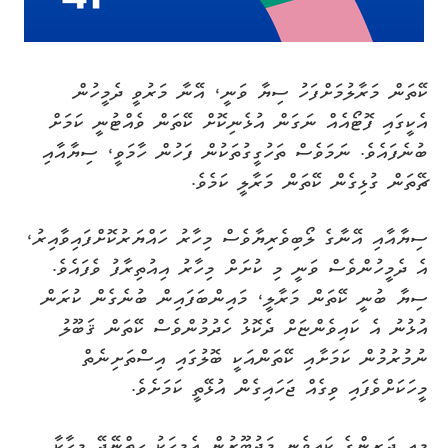
ކޭތަން މަރާލުމަށްފަހު ސިޔާ ވަނީ، އޭނާ މަރުވީ ދެމީހުން
އެކީގައި ފޮޓޯއެއް ނަގަން އުޅެނިކޮށް ކޭތަން ވެއްޓުނީ ކަމަށް
ބުނެފައެވެ. ނަމަވެސް ތަހުގީގުތަކުން ފަހުން ހާމަވީ، ސިޔާއާއި
ޗޭތަން ގުޅިގެން ކޭތަން މަރާލީ ކަމެވެ.
ސިޔާއާއި އޭނާގެ ލޯބިވެރިޔާވެސް މިހާރު ހައްޔަރުކޮށްފައިވާއިރު،
އެ ދެމީހުންވެސް ވަނީ މި ކުށަށް މިހާރު އިއުތިރާފު ވެފައެވެ.
ސިޔާ ބުނީ ކޭތަން މަރާލީ، މައިންބަފައިން ބުނެގެން ކުރަން
އުޅުނު އެ ކައިވެންޏަށް ދެކޮޅު ހެދުމުންވެސް ކޭތަން ޤަބޫލު
ނުމުރުމުން ކަމަށާއި ކޭތަންއަކީ ބޮލުގައި އިސްތަށިނެތް
މީހަކަށްވެފައި ވިގެއް ޖަހައިގެން އުޅޭތީ ކަމަށެވެ.
މިއީ ދަރިންގެ ކައިވެނި މަޖުބޫރުން އެމީހަކު ހިތްނޭދޭ މީހާކާ