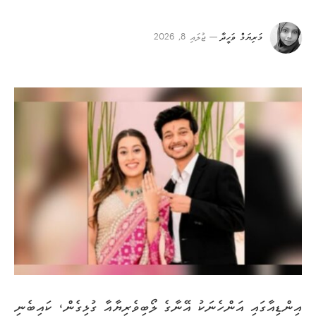
މަރިޔަމް ވަހީދާ
ޖުލައި 8, 2026
އިންޑިއާގައި އަންހެނަކު އޭނާގެ ލޯބިވެރިޔާއާ ގުޅިގެން، ކައިބެނި