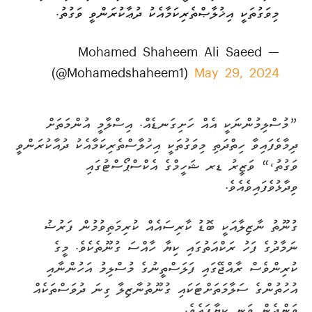
މިވަގުތަކީ އިޚުލާޞްތެރިކަމާއެކު ދުޢާކުރަންވީ ވަގުތު.
— Mohamed Shaheem Ali Saeed
(@Mohamedshaheem1)
May 29, 2024
”މުސްލިމުންނަކީ އެއް ހަށިގަނޑެއް. އިސްލާމީ އުންމަތަށް
ދިމާވެފައިވާ ހިތްދަތި މިވަގުތަކީ އިހުލާސްތެރިކަމާއެކު ދުއާކުރަންވީ
ވަގުތު،“ ވަޒީރު ޑރ ޝަހީމްގެ އެކްސްޕޯސްޓުގައި
ވިދާޅުވެފައިވެއެވެ.
ގުނޫތު ނާޒިލާއަކީ ބޮޑު ކާރިސައެއް ކުރިމަތިވުމުން ފަރުޟު
ނަމާދުގެ ފަހު ރަކްއަތުގައި ކިޔާ ހާއްސަ ގުނޫތެކެވެ. މީގެ
ކުރިންވެސް ރާއްޖޭގައި ފަލަސްތީނުގެ މުސްލިމު އަހުންނާއި
އުހުތުންގެ ސަލާމަތަށްޓަކައި ގުނޫތުނާޒިލާ ގިނަ ދުވަސްތަކެއް
ވަންދެން ވަނީ ކިޔާފައެވެ.