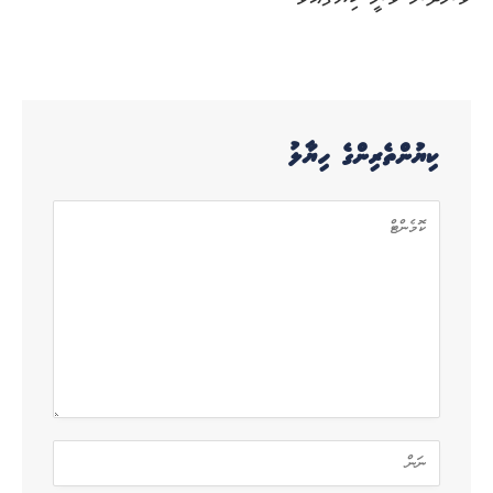
ކިޔުންތެރިންގެ ހިޔާލު