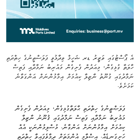
އެ ޕޯސްޓުގައި ވަޒީރު ޑރ ޝަހީމް ވިދާޅުވީ ފަލަސްތީނުގެ ހިތްދަތި
ހާލަތާ ގުޅިގެން، މިއަދުން ފެށިގެން މައުރިބު ނަމާދާއި ފަތިސް
ނަމާދުގައި ގުނޫތު ނާޒިލާ ކިއުމަށް އިމާމުންނަށް އަންގަވާނެ
ކަމަށެވެ.
ފަލަޞްޠީނުގެ ހިތްދަތި ޙާލަތާގުޅިގެން، މިއަދުން ފެށިގެން
މަޣުރިބު ނަމާދާއި ފަތިސް ނަމާދުގައި ޤުނޫނު ނާޒިލާ
ކިއުމަށް އިމާމުންނަށް އަންގާނެ. މުސްލިމުންނަކީ އެއް
ހަށިގަނޑެއް. އިސްލާމީ އުންމަތަށް ދިމާވެފައިވާ ހިތްދަތި