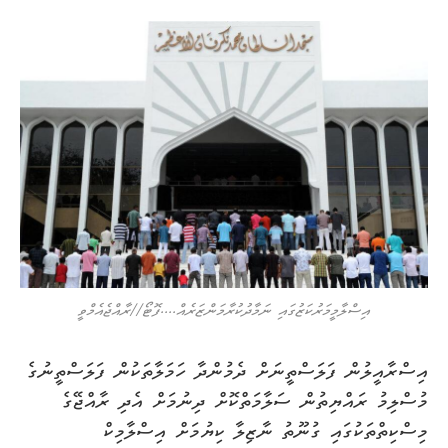
އިސްލާމީމަރުކަޒުގައި ނަމާދުކުރާމަންޒަރެއް....ފޮޓޯ//ރާއްޖެއެމްވީ
އިސްރާއީލުން ފަލަސްތީނަށް ދެމުންދާ ހަމަލާތަކުން ފަލަސްތީނުގެ
މުސްލިމު ރައްޔިތުން ސަލާމަތްކޮށް ދިނުމަށް އެދި ރާއްޖޭގެ
މިސްކިތްތަކުގައި ގުނޫތު ނާޒިލާ ކިޔުމަށް އިސްލާމިކް