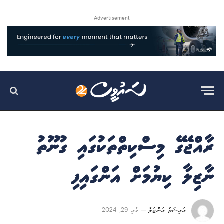
Advertisement
ރާއްޖޭގެ މިސްކިތްތަކުގައި ގުނޫތު
ނާޒިލާ ކިޔުމަށް އަންގައިފި
އައިޝަތު އަންޖަލް
މެއި 29, 2024