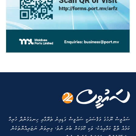
ސައުވީސް ނޫހުގެ މަޤްސަދަކީ ސައުވީސް ގަޑިއިރު ތެރޭގާއި ހިނގަމުންދާ ހުރިހާ
ކަމެއް ތާޒާ ކަމާއިއެކު، ވަކި ކޮޅަކަށް ބުރަ ނުވެ، މިނިވަން ނަޒަރިއްޔާތަކުން