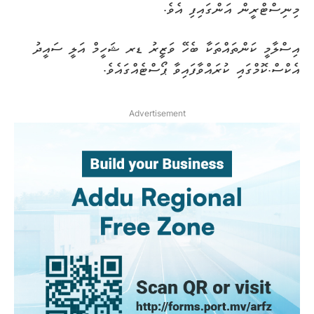
މިނިސްޓްރީން އަންގައިފި އެވެ.
އިސްލާމީ ކަންތައްތަކާ ބެހޭ ވަޒީރު ޑރ ޝަހީމް އަލީ ސައީދު
އެކްސް.ކޮމްގައި ކުރައްވާފައިވާ ޕޯސްޓެއްގައެވެ.
Advertisement