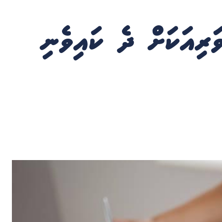
ަރިއަކަށް ދެ ކައިވެނި