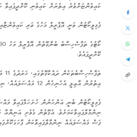
ކައިވެންޏަށްވުރެ އިތުރަށް ކައިވެނި ކޮށްދީފައިވާ ކަ
ފެމިލީކޯޓުން ވަނީ އޭޕްރީލް މަހުގެ ވަރި ކައިވެންޏާ
ކޮށްދީފައެވެ.
ތަފާސ
އިތުރުން އާޢިލީ އެހެނިހެން 12 މައްސަލައެއް، ނިންމާފައިވެއެވެ.
ނިންމާލާފައިވާކަމަށެވެ. އެގޮތުން ގެވެށި އަނިޔާއާ ގު
ފަސް މައްސަލައެއް ނިންމާލާފައިވާކަން ފާހަގަކޮށްފައި