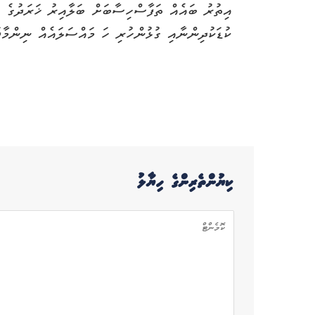
ކުޑަކުދިންނާއި ގުޅުންހުރި ހަ މައްސަލައެއް ނިންމާފަ
ކިޔުންތެރިންގެ ހިޔާލު