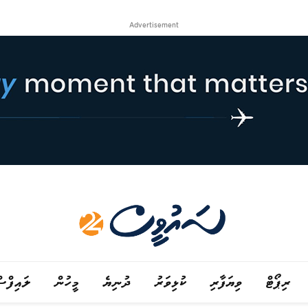
Advertisement
ރިޕޯޓް
ވިޔަފާރި
ކުޅިވަރު
ދުނިޔެ
މީހުން
ލައިފްސ