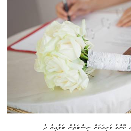
ން ކޮންމެ ވަރިއަކަށް ނިސްބަތުން ބަލާއިރު ދެ