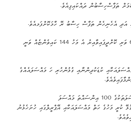
މަށް ތަފާސްހިސާބުން ދައްކައިފިއެވެ.
އި އަދި އެހެނިހެން ތަފާސް ހިސާބު ރޭ ހާމަކޮށްފަމއެވެ.
ކޯޓުގެ ތަފާސްހިސާބު ބުނާގޮތުން އޭޕްރީލް މަހު 60 ވަރި ކޮށްދީފައިވާއިރު އެ މަހު 144 ކައިވެންޏެއް ވަނީ
ްހިސާބުތަކުން ދައްކާގޮތުގައި، ޚަރަދުގެ 11 މައްސަލައަކާއި ކުޑަކުދިންނާއި ގުޅުންހުރި ހަ މައްސަލައެއްގެ
ފެމިލީކޯޓުން ބުނީ އަންހެނުން ހުށަހަޅާފައިވާ މައްސަލަތަކުގެ 100 އިންސައްތަ މައްސަލަ
ޅޭ ކުރީ މަހުގެ ހަތް މައްސަލައަކާއި އޭޕްރީލްގައި ހުށަހެޅުނު
ވެއެވެ.