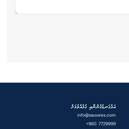
އަޅުގަނޑުމެންނާއި ގުޅުއްވުމަށް
info@sauvees.com
7729999 960+