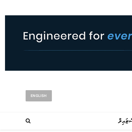
ENGLISH
ްޓައިލް