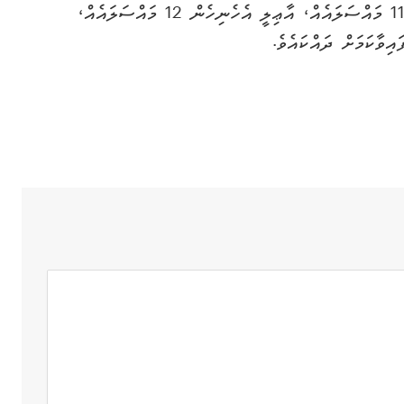
އިތުރު ބައެއް ތަފާސްހިސާބަށް ބަލާއިރު ޚަރަދުގެ 11 މައްސަލައެއް، އާޢިލީ އެހެނިހެން 12 މައްސަލައެއް،
އިވާކަމަށް ދައްކައެވެ.