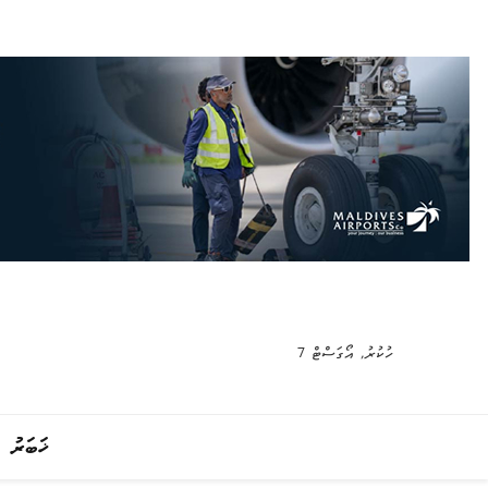
ހުކުރު, އޯގަސްޓް 7
ޚަބަރު