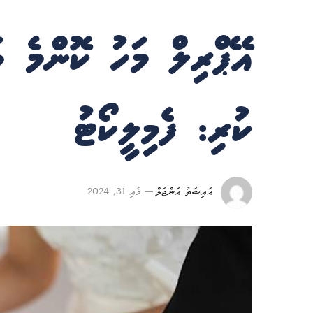
އޭޕްރިލް މަހު ކޮންމެ ވ
ކުރި: ފެމިލީކޯޓު
އައިޝަތު އަންޖަލް
މެއި 31, 2024