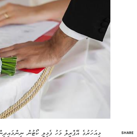
މިއަހަރުގެ އޭޕްރީލް މަހު ފެމިލީ ކޯޓުން ނިންމައިދި
SHARE