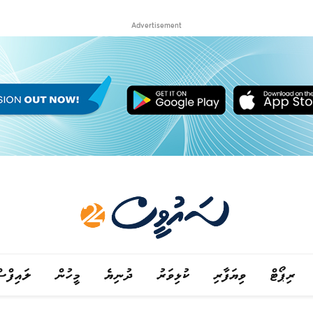
Advertisement
ރިޕޯޓް
ވިޔަފާރި
ކުޅިވަރު
ދުނިޔެ
މީހުން
ލައިފްސ