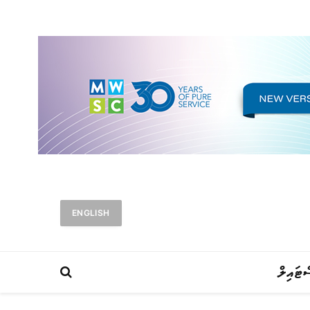
ENGLISH
ްޓައިލް