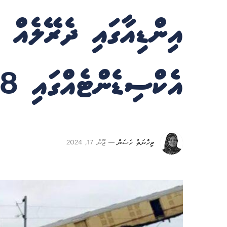
އިންޑިއާގައި ދެރޭލެއް 
އެކްސިޑެންޓެއްގައި 8 މީހުން މަރުވެއްޖެ
ޒިހްނަތު ހަސަން
ޖޫން 17, 2024