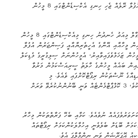
އިންޑިއާގައި ފަސިންޖަރުން އުފުލާ ރޭލަކާއި، މުދާ އުފުލާ ރޭލެއް ޖެހި ހިނގި އެކްސިޑެންޓްގައި 8 މީހުން
އިންޑިއާގެ އިރުމަތީ ސްޓޭޓޭއްކަމަށްވާ ވެސްޓް ބެންގާލް މިއަދު ހެނދުނު ހިނގި މިއެކްސިޑެންޓްގައި 8 މީހުން
އިން މީހާއާއި އޭނާގެ އެހީތެރިޔާއާއީ ފަސިންޖަރުން އުފުލާ
ގެ ގާޑެއްވެސް ހިމެނެއެވެ. މި ހާދިސާގައި 60 މީހުން ޒަޚަމްވެފައިވާއިރު، އެމީހުންނަށް ސިލިގުރީގެ މެޑިކަލް
ެއިން ބައެއް މީހުންގެ ހާލަތު ސީރިއަސްކަމުން މަރުވާ
ޑިއާގެ ނޫސްތަކުން ރިޕޯޓްކޮށްފައި ވެއެވެ. މި
އެކްސިޑެންޓުގައި މުދާ އުފުލާ ރޭލުގެ އިންޖީނު ހަލާކުވެ، 3 ކޮމްޕާޓްމެންޓެއް ވަނީ ބޭނުންނުކުރެވޭ ވަރަށް
ަވަރުވެފައެއް ނުވެއެވެ. ކަމާއި ބެހޭ ފަރާތްތަކުން މިހާރު
ަމަށް ބޮޑަށް ބެލެވެނީ އިހުމާލަކުންކަމަށް ރިޕޯޓްތައް
ކިއު އޮޕަރޭޝަން ވަނީ ނިންމާލާފަ އެވެ.