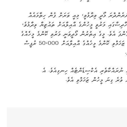
ރެންދްރަ މޯދީ ވިދާޅުވީ، މިއީ ވަރަށް ފުން ހިތާމައެއް
ާދިސާގައި މަރުވީ މީހުންގެ އާއިލާއަށް ތައުޒިޔާ ވިދާޅުވެ،
ްފަ އެވެ. މީގެ އިތުރުން މޯދީވަނީ މަރުވި ކޮންމެ މީހެެއްގެ
އާއިލާއަށް ބަދަލުގެ ގޮތުގައި ދެލައްކަ ރުޕީސް އަދި ޒަޚަމްވި ކޮންމެ މީހެއްގެ އާއިލާއަށް 50،000 ރުޕީސް
 ނުރައްކާތެރި އެކްސިޑެންޓެއް ހިނގިއެވެ. އެ