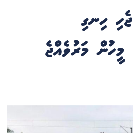
ޖެހި ހިނގި