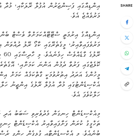
SHARE
މަރުވެއްޖެ އެވެ.
މަރުވެފައިވާއިރު، މީގެތެރޭގައި ކާގޯ ރޭލު ދުއްވަން 
ރޭލު
ކޮލެޖްގައި ފަރުވާ ދެމުން އަންނަ ކަމަށާއި، އޭގެތެރ
މީހުންގެ އަދަދު އިތުރުވުމަކީ ގާތްކަމެއް ކަމަށް އިން
ހަލާކުވެފަ އެވެ.
މިއެކްސިޑެންޓް ހިނގަން މެދުވެރިވި ސަބަބު އަދި ކަށަ
ތަހްގީގު ކުރަން ފަށާފައިވާއިރު އެކްސިޑެންޓް ހިނގިކ
ބުނެއެވެ. މި އެކްސިޑެންޓާއި ގުޅިގެން ހިންގި ރެސް