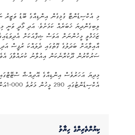
މި އެކްސިޑެންޓާ ގުޅިގެން އިންޑިއާގެ ބޮޑު ވަޒީރު ނަ
ލިބިގެންދިޔަ ޚަބަރެއް ކަމަށެވެ. އަދި މޯދީ ވަނީ މިހ
ޒަޚަމްވީ މީހުންނަށް އަވަސް ޝިފާއަކަށް އެދިވަޑައިގެނ
ސަރުކާރުން ދޫކުރާނެކަން އިއުލާނު ކުރައްވާފަ އެވެ.
މިދިޔަ އަހަރުވެސް އިންޑިއާގެ އޮދިއްޝާ ސްޓޭޓްގައި
އެކްސިޑެންޓުގައި 290 މީހުން މަރުވެ 1،000އަށް ވުރެ ގިނަ މީހުން ޒަޚަމްވި އެވެ.
ކިޔުންތެރިންގެ ހިޔާލު