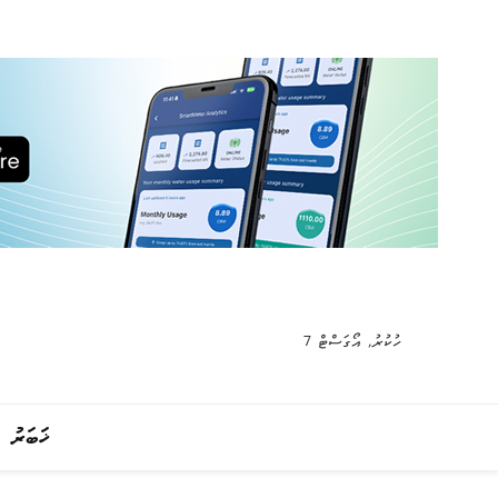
ހުކުރު, އޯގަސްޓް 7
ޚަބަރު