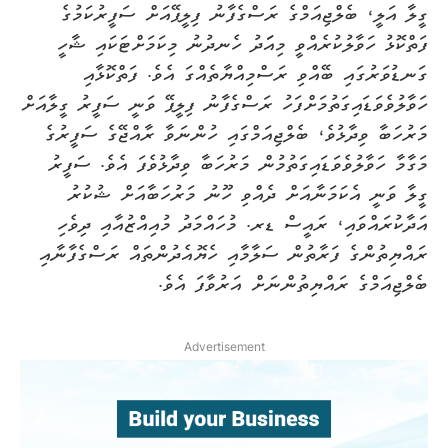
ގީލާ އަލީ، ބެލްޖިއަމްގެ ރަސްގެފާނު ފިލީޕޭއަށް ސަފީރުކަމުގެ
ފަތްކޮޅު ހަވާލުކުރެއްވީ މިއަަދު ހެނދުނު މިކަމަށްޓަކައި ޝާހީ
ގަނޑުވަރުގައި ބޭއްވި ރަސްމިއްޔާތެއްގަ އެވެ. ފަތްކޮޅާއި
ހަވާލުވެވަޑައިގަތުމަށްފަހު ރަސްގެފާނު ފިލީޕޭ ވަނީ ސަފީރު ގީލާއަށް
މަރުހަބާ ވިދާޅުވެ، ބެލްޖިއަމްގައި ހުންނަވާ ރާއްޖޭގެ ސަފީރުގެ
މަގާމާ ހަވާލުވެވަޑައިގަތުމުން މަރުހަބާ ވިދާޅުވެފަ އެވެ. ސަފީރު
ގީލާ ވަނީ އެކަމަނާއަށް ދެއްވި ހޫނު މަރުހަބާއަށް ޝުކުރު
އަދާކުރައްވައި، ރައީސް ޑރ. މުހައްމަދު މުއިއްޒުއާއި ދިވެހި
ރައްޔިތުންގެ ފަރާތުން ސަލާމާއި ހެޔޮއެދުންތައް ރަސްގެފާނާއި
ބެލްޖިއަމްގެ ރައްޔިތުންނަށް އަރުވާފަ އެވެ.
Advertisement