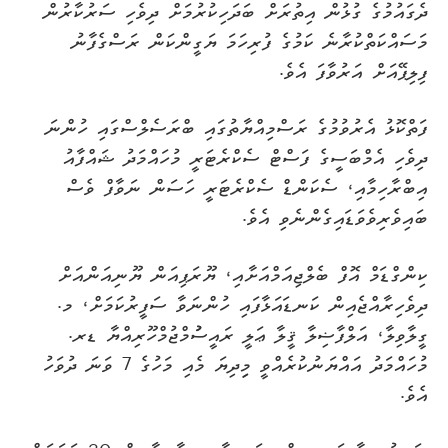
ދެގައުމުގެ ގުޅުން އިތުރަށް ބަދަހިކުރުމަށް ދިވެހި ސަރުކާރުން
މަސައްކަތްކުރާނެ ކަމުގެ ފުރިހަމަ ޔަގީންކަން ރަސްގެފާނު
ފިލިޕޭއަށް އަރުވާފަ އެވެ.
ފަތްކޮޅު އެރުވުމުގެ ރަސްމިއްޔާތުގައި ބްރަސެލްސްގައި ހުންނަ
ދިވެހި އެމްބަސީގެ ފަސްޓް ސެކްރެޓަރީ މުހައްމަދު ޝައްފާއު
އިބްރާހިމާއި، ސެކަންޑް ސެކްރެޓަރީ ހަސަން ނަވާފް ވެސް
ބައިވެރިވެވަޑައިގެންނެވި އެވެ.
ކިންގްޑަމް އޮފް ބެލްޖިއަމްއަށާއި، ޔޫރަޕިއަން ޔޫނިއަންއަށް
ދިވެހިރާއްޖެއިން ކަނޑައަޅާފައި ހުންނަވާ ސަފީރުކަމަށް، މ.
ގީލާވިލާ، އަލްފާޟިލާ ޤީލާ ޢަލީ ރައީސުުމްޖުމްހޫރިއްޔާ ޑރ.
މުހައްމަދު އައްޔަނުކުރެއްވީ މިިދިޔަ މެއި މަހުގެ 7 ވަނަ ދުވަހު
އެވެ.