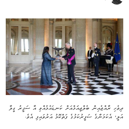
ދިވެހި ރާއްޖެއިން ބެލްޖިއަަމްއަށް ކަނޑައެޅުއްވި އާ ސަފީރު ގީލާ
އަލީ، އެކަމަނާގެ ސަފީރުކަމުގެ ފަތްކޮޅު އަރުވައިފި އެވެ.