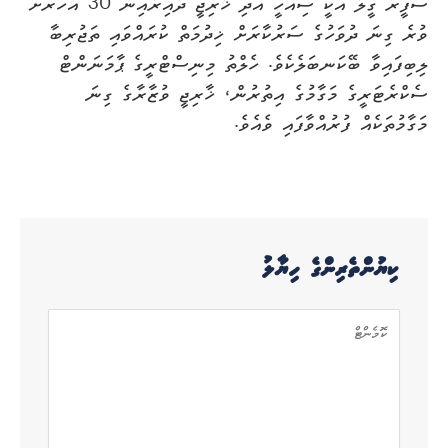
ސަފީރު ގީލާ އަކީ ސިއްހީ އަދި ޚާރިޖީ ދާއިރާއިން 30 އަހަރަށް
ވުރެ ގިނަ ދުވަހުގެ ސަރުކާރަށް ޚިދުމަތް ކުރައްވައި ތަޖުރިބާ
ލިބިފައިވާ ބޭކަނބަލެކެވެ. ހެލްތު މިނިސްޓްރީގެ ޕާމަނަންޓް
ސެކްރެޓަރީގެ މަގާމުގެ އިތުރުން، ޚާރިޖީ ވުޒާރާގެ ގިނަ
މަގާމުތަކެއް ފުރުއްވާފައި ވެއެވެ.
ކިޔުންތެރިންގެ ހިޔާލު