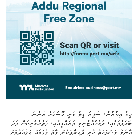
މީގެ އިތުރުން، ސަފީރު ގީލާ ވަނީ މޫސުމަށް އަންނަ
ބަދަލުތަކާއި، ދެމެހެއްޓެނިވި ތަރައްގީއާއި، ފަތުރުވެރިކަން ފަދަ
އާންމު މަސްލަހަތު ހުރި ދާއިރާތަކުން ގާތް ގުޅުމެއް އުފެއްދުމަށް