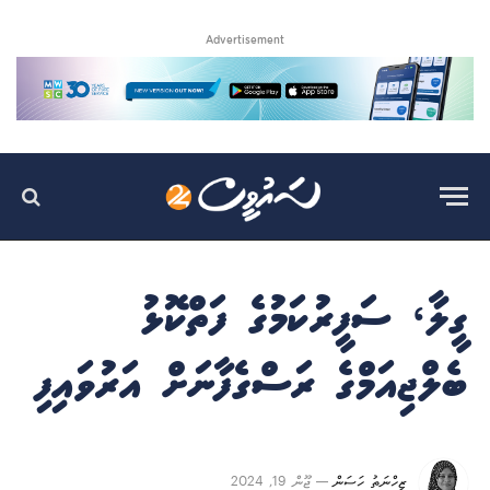
Advertisement
ގީލާ، ސަފީރުކަމުގެ ފަތްކޮޅު
ބެލްޖިއަމްގެ ރަސްގެފާނަށް އަރުވައިފި
ޒިހްނަތު ހަސަން
ޖޫން 19, 2024