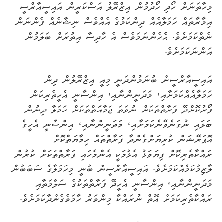
މިހާތަނަށް ހޯދި ހޯދުމުން އިޒްރޭލު އަސްކަރީން އައިސީއާރްސީ
އިމާރާތައް ހަމަލާއެއް ދިންކަމުގެ އެއްވެސް ނިޝާނެއް ފެންނަން
ނެތްކަމަށެވެ. އެެހެންނަމަވެސް އެ ހާދިސާ އިތުރަށް ބަލަމުން
އަންނަކަމަށެވެ.
އައިސީއާރްސީން ބުނަމުންދަނީ މިއީ އިޒްރޭލުން ދިން
ހަމަލާއެއްކަމަށާއި، މަދަނީންނާއި، އިންސާނީ އެހީތެރިކަން
ފޯރުކޮށްދޭ ފަރާތްތަކަށް ނުވަތަ ޖަމާއަަތްތަކަށް ހަމަލާ ދިނުން
ބަލައި ނުގަނެވޭނެކަމަށާއި، މަދަނީންނާއި، އިންސާނީ އެހީގެ
އޮޕަރޭޝަން ކުރިޔަށްގެންދާ ފަރާތްތައް ހިމާޔަތްކޮށް
ރައްކާތެރިކޮށް ފިޔަވަޅު އެޅުމަކީ އެންމެހައި ފަރާތްތަކަށް ކުރުން
ލާޒިމުކަމެއްކަމަށެވެ. އައިސީއާރްސީން ބުނީ މިހަމަލާގެ ސަބަބުން
މަދަނީންނާއި، އިންސާނީ އެހީދޭ ފަރާތްތަކުގެ ސަލާމަތާއި
ރައްކާތެރިކަމަށް އޮތް ނުރައްކާ މިންވަރު ހާމަވެގެންދާކަމަށެވެ.