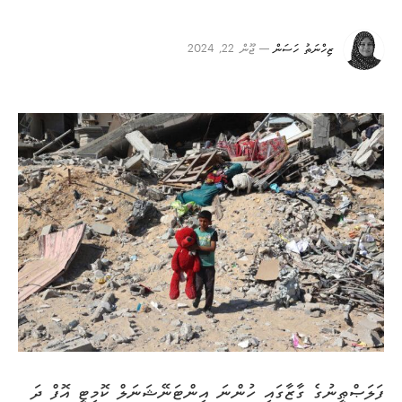
ޒިހްނަތު ހަސަން
ޖޫން 22, 2024
ފަލަޞްޠީނުގެ ގާޒާގައި ހުންނަ އިންޓަނޭޝަނަލް ކޮމިޓީ އޮފް ދަ