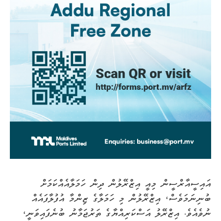
އައިސީއާރްސީން މިއީ އިޒްރޭލުން ދިން ހަމަލާއެއްކަމަށް
ބުނިނަމަވެސް، އިޒްރޭލުން މި ހަމަލާގެ ޒިންމާ އުފުލާފައެއް
ނުވެއެވެ. އިޒްރޭލު އަސްކަރިއްޔާގެ ތަރުޖަމާނު ބުނެފައިވަނީ،