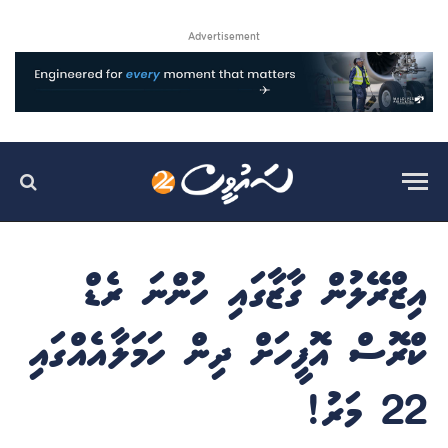
Advertisement
އިޒްރޭލުން ގާޒާގައި ހުންނަ ރެޑް
ކްރޮސް އޮފީހަށް ދިން ހަމަލާއެއްގައި
22 މަރު!