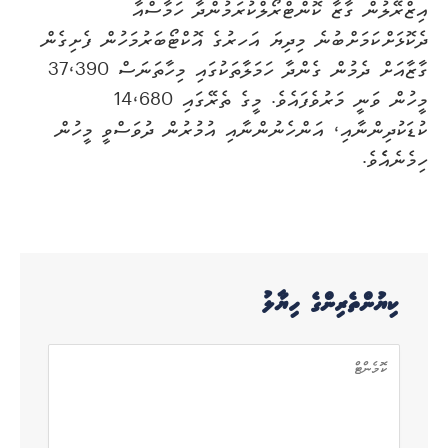
އިޒްރޭލުން ގާޒާ ކޮންޓްރޯލްކުރަމުންދާ ހަމާސްއާ
ދެކޮޅަށްކަމަށްބުނެ މިދިޔަ އަހރުގެ އޮކްޓޯބަރުމަހުން ފެށިގެން
ގާޒާއަށް ދެމުން ގެންދާ ހަމަލާތަކުގައި މިހާތަނަސް 37،390
މީހުން ވަނީ މަރުވެފައެވެ. މީގެ ތެރޭގައި 14،680
ކުޑަކުދިންނާއި، އަންހެނުންނާއި އުމުރުން ދުވަސްވީ މީހުން
ހިމެނެއެެވެ.
ކިޔުންތެރިންގެ ހިޔާލު