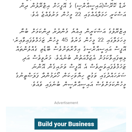
ރެޑް ކޮރޮސް(އައިސީއާރްސީ) ގެ އޮފީހަށް އިޒްރޭލުން ދިން
އަސްކަރީ ހަމަލާއެއްގައި 22 މީހުން މަރުވެއްޖެ އެވެ.
އިޒްރޭލުގެ އަސްކަރީން އިއްޔެ މެންދުރު ދިންކަމަށް ބުނާ
މިހަމަލާގައި 22 މީހުން މަރުވެ 45 މީހުން ޒަޚަމްވެފައިވާއިރު،
އޮފީސް އައިސީއާރްސީގެ އިމާރާތަށްވެސް ބޮޑެތި ގެއްލުންތައް
ލިބިފައިވާކަމަށް އެޖަމާއަތުން ބުނެއެވެ. މަރުވީވެސް އަދި
ޒަޚަމްވެފައިވަނީވެސް އެ އޮފީސް ވަށައިގެން އޮންނަ
ސަރަހައްދުގައި ވަގުތީ ހިޔާވަހިކަން ހޯދަމުންދާ ފަލަޞްޠީނުގެ
މީހުންކަމަށްވެސް އައިސީއާރްސީން ބުނެފައި ވެއެވެ.
Advertisement