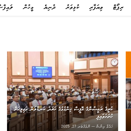
ރިޕޯޓް
ވިޔަފާރި
ކުޅިވަރު
ދުނިޔެ
މީހުން
ލައިފްސ
ކުރީގެ ރައީސުންގެ އޮފީސް ހިންގުމުގެ ހަރަދު ކަނޑާލަން މަޖިލީހަށް
ހުށަހަޅައިފި
ހައްވާ އިނާޝާ
ނޮވެމްބަރ 27, 2025