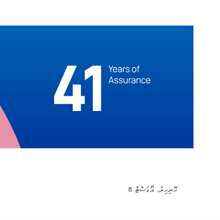
ހޮނިހިރު, އޯގަސްޓް 8