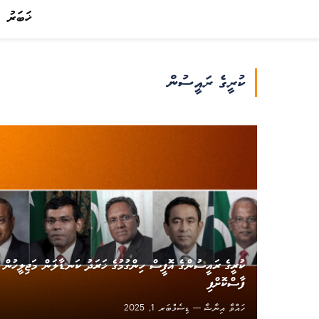
ޚަބަރު
ކުރީގެ ރައީސުން
ކުރީގެ ރައީސުންގެ އޮފީސް ހިންގުމުގެ ޚަރަދު ކަނޑާލަން މަޖިލީހުން
ފާސްކޮށްފި
ހައްވާ އިނާޝާ
ޑިސެމްބަރ 1, 2025