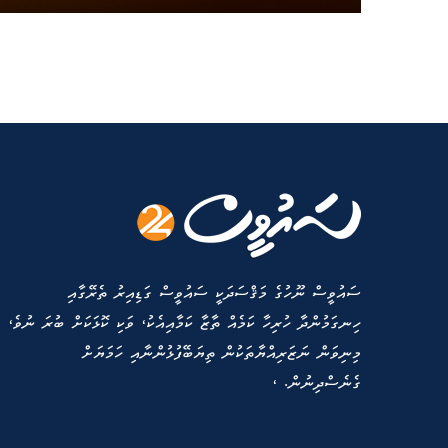
ސައުވީސް ނޫހުގެ މަޤްސަދަކީ ސައުވީސް ގަޑިއިރު ތެރޭގާއި
ހިނގަމުންދާ ހުރިހާ ކަމެއް ތާޒާ ކަމާއިއެކު، ވަކި ކޮޅަކަށް ބުރަ ނުވެ،
މިނިވަން ނަޒަރިއްޔާތަކުން ތިޔަބޭފުޅުންނާއި ހަމަޔަށް
ގެނެސްދިނުން. ،