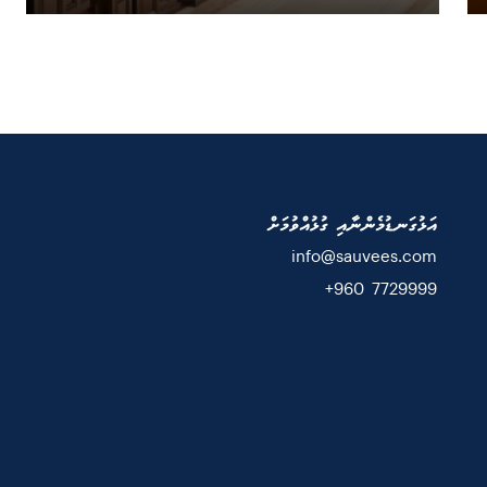
އަޅުގަނޑުމެންނާއި ގުޅުއްވުމަށް
info@sauvees.com
7729999 960+