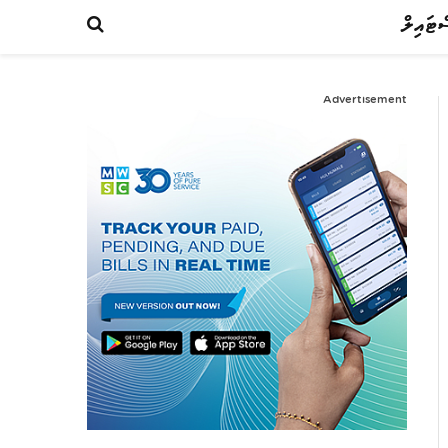
ްޓައިލް
Advertisement