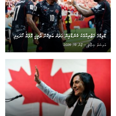
ޑޭވިޑްގެ ހެޓްރިކާއެކު ކެނެޑާއިން ގަތަރު ބަލިކޮށް ތާރީހީ މޮޅެއް ހޯދައިފި
އައިޝަތު ޝިޒްނީ
ޖޫން 19, 2026