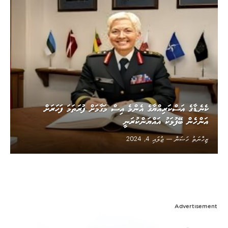
ކެނެޑާގެ އަސްކަރިއްޔާގެ އެންމެ އިސް މަގާމަށް ފުރަތަމަ ފަހަރަށް
އަންހެން ބޭފުޅަކު އައްޔަންކުރަނީ
ޒިހްނަތު ހަސަން
ޖުލައި 4, 2024
Advertisement