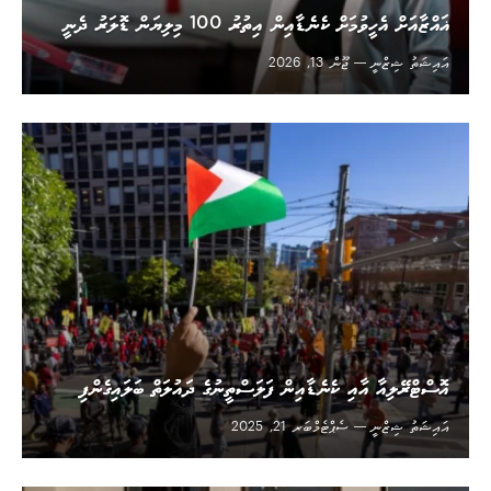
ޣައްޒާއަށް އެހީވުމަށް ކެނެޑާއިން އިތުރު 100 މިލިޔަން ޑޮލަރު ދެނީ
އައިޝަތު ޝިޒްނީ
ޖޫން 13, 2026
އޮސްޓްރޭލިއާ އާއި ކެނެޑާއިން ފަލަސްތީނުގެ ދައުލަތް ބަލައިގެންފި
އައިޝަތު ޝިޒްނީ
ސެޕްޓެމްބަރ 21, 2025