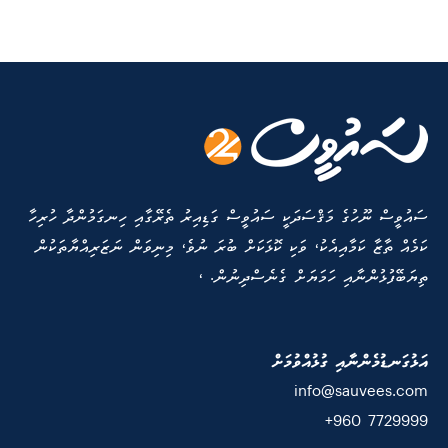
ސައުވީސް ނޫހުގެ މަޤްސަދަކީ ސައުވީސް ގަޑިއިރު ތެރޭގާއި ހިނގަމުންދާ ހުރިހާ
ކަމެއް ތާޒާ ކަމާއިއެކު، ވަކި ކޮޅަކަށް ބުރަ ނުވެ، މިނިވަން ނަޒަރިއްޔާތަކުން
ތިޔަބޭފުޅުންނާއި ހަމަޔަށް ގެނެސްދިނުން. ،
އަޅުގަނޑުމެންނާއި ގުޅުއްވުމަށް
info@sauvees.com
7729999 960+