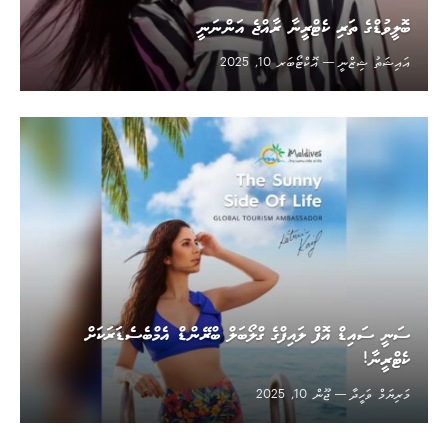
ބޮލީވުޑްގެ ތަރި ކެޓްރީނާ ރާއްޖެ އަންނަނީ
އައިޝަތު ޝިޒްނީ
އޮކްޓޯބަރ 10, 2025
ސަނީ ސައިޑް އޮފް ލައިފްގެ ގްލޯބަލް ބްރޭންޑް އެމްބެސެޑަރަކަށް
ކެޓްރީނާ!
މަރިޔަމް ވަހީދާ
ޖޫން 10, 2025