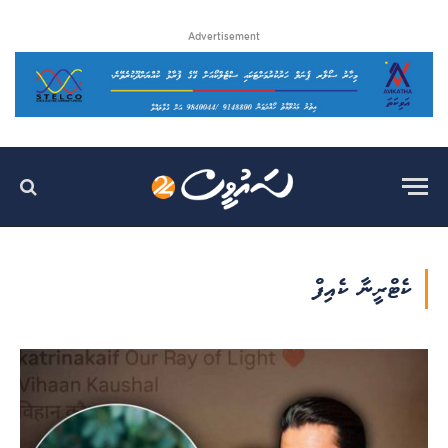
Advertisement
ކެޓްރީނާ ކެއިފް