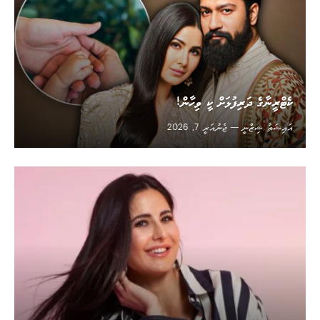
ކެޓްރީނާގެ ދަރިފުޅަށް ކީ ވިހާން!
އައިޝަތު ޝިޒްނީ
ޖެނުއަރީ 7, 2026